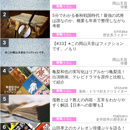
岡山天音
教養/くらし
俳優
2
5分でわかる春秋戦国時代！最強の武将
は誰なのか、概要も年表で整理しながら
考察
ichitaka
教養/くらし
歴史系ライター
3
【#33】※この岡山天音はフィクション
です。／もり
岡山天音
教養/くらし
俳優
4
亀梨和也の実写化はリアルかつ亀梨流！
出演映画、テレビドラマを原作と比較し
て紹介
shizune
教養/くらし
漫画・ドラマ好きクリエイター
5
儒教とは？教えの内容・五常をわかりや
すく解説【日本への影響も】
majisaru
教養/くらし
史学部卒の歴史好き
6
山田孝之のカメレオン俳優ぶりを語る！