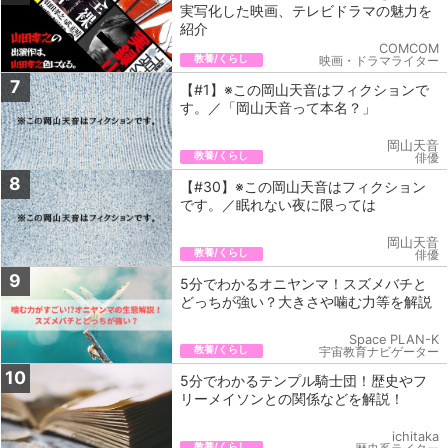
実写化した映画、テレビドラマの魅力を
紹介
COMCOM
教養/くらし
映画・ドラマライター
7
【#1】※この岡山天音はフィクションで
す。／「岡山天音って本名？」
岡山天音
教養/くらし
俳優
8
【#30】※この岡山天音はフィクション
です。／眠れない夜に限っては
岡山天音
教養/くらし
俳優
9
5分でわかるオニヤンマ！スズメバチと
どっちが強い？大きさや噛む力等を解説
Space PLAN-K
教養/くらし
宇宙教育ナビゲーター
10
5分でわかるテンプル騎士団！歴史やフ
リーメイソンとの関係などを解説！
ichitaka
教養/くらし