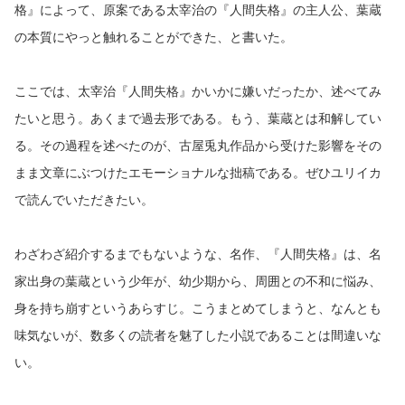
格』によって、原案である太宰治の『人間失格』の主人公、葉蔵
の本質にやっと触れることができた、と書いた。
ここでは、太宰治『人間失格』かいかに嫌いだったか、述べてみ
たいと思う。あくまで過去形である。もう、葉蔵とは和解してい
る。その過程を述べたのが、古屋兎丸作品から受けた影響をその
まま文章にぶつけたエモーショナルな拙稿である。ぜひユリイカ
で読んでいただきたい。
わざわざ紹介するまでもないような、名作、『人間失格』は、名
家出身の葉蔵という少年が、幼少期から、周囲との不和に悩み、
身を持ち崩すというあらすじ。こうまとめてしまうと、なんとも
味気ないが、数多くの読者を魅了した小説であることは間違いな
い。