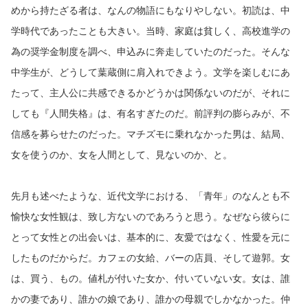
めから持たざる者は、なんの物語にもなりやしない。初読は、中
学時代であったことも大きい。当時、家庭は貧しく、高校進学の
為の奨学金制度を調べ、申込みに奔走していたのだった。そんな
中学生が、どうして葉蔵側に肩入れできよう。文学を楽しむにあ
たって、主人公に共感できるかどうかは関係ないのだが、それに
しても『人間失格』は、有名すぎたのだ。前評判の膨らみが、不
信感を募らせたのだった。マチズモに乗れなかった男は、結局、
女を使うのか、女を人間として、見ないのか、と。
先月も述べたような、近代文学における、「青年」のなんとも不
愉快な女性観は、致し方ないのであろうと思う。なぜなら彼らに
とって女性との出会いは、基本的に、友愛ではなく、性愛を元に
したものだからだ。カフェの女給、バーの店員、そして遊郭。女
は、買う、もの。値札が付いた女か、付いていない女。女は、誰
かの妻であり、誰かの娘であり、誰かの母親でしかなかった。仲