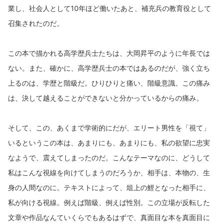
業し、社会人として10年ほど働いたあと、補充兵の教育役として
召集されたのだ。
この本で描かれる高学歴兵士たちは、大岡昇平のように年長では
ない。また、確かに、高学歴兵士の本ではあるのだが、強く立ち
上るのは、学歴と階級だ。ひりひりと痛い、階級意識。この痛み
は、決して越えることができないと分かっているからの痛み。
そして、この、あくまで学術的にだが、エリート男性を「視て」
いるというこの本は、あまりにも、あまりにも、私の欲望に忠実
なようで、震えてしまったのだ。こんなテーマなのに、どうして
私はこんな視線を向けてしまうのだろうか、相手は、本物の、生
身の人間なのに。テキストによって、俎上の鯉となった相手に、
私が向ける視線。例えば階級、例えば性別。この立場が反転した
文章や作品なんていくらでもあるはずで、真面目な本を真面目に