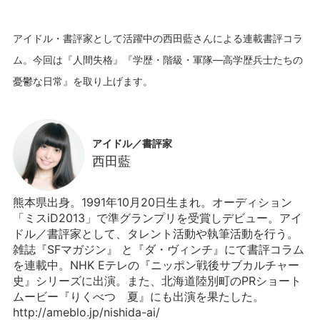
アイドル・書評家として活躍中の西田藍さんによる連載書評コラ
ム。今回は『人間失格』『学歴・階級・軍隊―高学歴兵士たちの
アイドル／書評家
西田藍
熊本県出身。1991年10月20日生まれ。オーディション
「ミスiD2013」で準グランプリを受賞しデビュー。アイ
ドル／書評家として、タレント活動や執筆活動を行う。
雑誌『SFマガジン』 と『ダ・ヴィンチ』にて書評コラム
を連載中。NHK Eテレの『ニッポン戦後サブカルチャー
史』シリーズに出演。また、北海道陸別町のPRショート
ムービー『りくべつ 夏』にも出演を果たした。
http://ameblo.jp/nishida-ai/