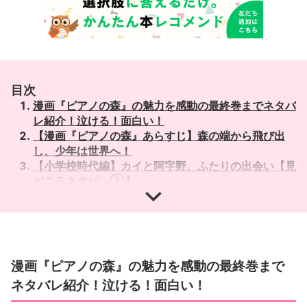
目次
漫画『ピアノの森』の魅力を感動の最終巻までネタバ
レ紹介！泣ける！面白い！
【漫画『ピアノの森』あらすじ】森の端から飛び出
し、少年は世界へ！
【小学校時代編】カイと阿字野、ふたりの出会い【見
どころネタバレ①】
【小学校時代編】森のピアノの最期【見どころネタバ
レ②】
【高校時代編】若かりし頃の阿字野の演奏【見どころ
ネタバレ①】
【高校時代編】最終目標はショパン国際ピアノコンク
漫画『ピアノの森』の魅力を感動の最終巻まで
ール！【見どころネタバレ②】
ネタバレ紹介！泣ける！面白い！
【最終巻（26巻）見所ネタバレ】ショパンコンクー
ルで優勝したい理由？感動の最終回！