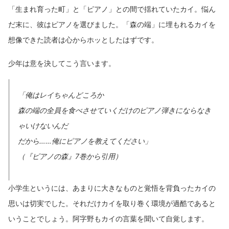
「生まれ育った町」と「ピアノ」との間で揺れていたカイ。悩ん
だ末に、彼はピアノを選びました。「森の端」に埋もれるカイを
想像できた読者は心からホッとしたはずです。
少年は意を決してこう言います。
「俺はレイちゃんどころか
森の端の全員を食べさせていくだけのピアノ弾きにならなき
ゃいけないんだ
だから……俺にピアノを教えてください」
（『ピアノの森』7巻から引用）
小学生というには、あまりに大きなものと覚悟を背負ったカイの
思いは切実でした。それだけカイを取り巻く環境が過酷であると
いうことでしょう。阿字野もカイの言葉を聞いて自覚します。