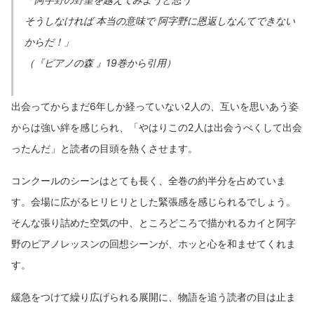
そうしなければ 本当の意味で 阿字野に恩返しなんてできない
からだ！」
（『ピアノの森 』19巻から引用）
出会ってからまだ6年しか経っていない2人の、互いを思いあう姿
からは強い絆を感じられ、「やはりこの2人は出会うべくして出会
ったんだ」と読者の目頭を熱くさせます。
コンクールのシーンはとても長く、全巻の約半分を占めていま
す。会場に広がるヒリヒリとした緊張感を感じられるでしょう。
そんな張り詰めた空気の中、ところどころで描かれるカイと阿字
野のピアノレッスンの回想シーンが、ホッと心を和ませてくれま
す。
緩急をつけて繰り広げられる展開に、物語を追う読者の目は止ま