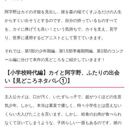
阿字野はカイの才能を見出し、彼を森の端でくすぶるだけの人生
からすくい出そうとするのです。自分の持っているものすべて
を、カイに捧げても良い！という気持ちで、カイを支え、見守
り、世界に通用するピアニストとして育てていきます。
それでは、第1部の少年期編、第1.5部準備期間編、第2部のコンク
ール編に分けて本作の見どころをご紹介していきます！
【小学校時代編】カイと阿字野、ふたりの出会
い【見どころネタバレ①】
主人公カイは、口が汚く、いたずらっ子で、超がつくほどの生意
気少年。しかし、本当は素直で優しく、時々小学生とは思えない
くらい大人びたことを言います。しかし、給食のお肉が食べられ
なくて泣いてしまうような、子供らしい一面もあるのです。彼の