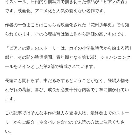
うスケール、圧倒的な描写力で描き切った作品が『ピアノの森』
です。映画化、アニメ化と人気の衰えない名作です。
作者の一色まことはこちらも映画化された『花田少年史』でも知
られています。その心理描写は過去作から評価の高いものです。
『ピアノの森』のストーリーは、カイの小学生時代から始まる第1
部と、その間の準備期間、青年期となる第1.5部、ショパンコンク
ールをメインとした第2部で構成されています。
長編にも関わらず、中だるみするということがなく、登場人物そ
れぞれの葛藤、喜び、成長が必要十分な内容で丁寧に描かれてい
ます。
この記事ではそんな本作の魅力を登場人物、最終巻までのストー
リーからご紹介！ネタバレを含むので未読の方はご注意くださ
い。