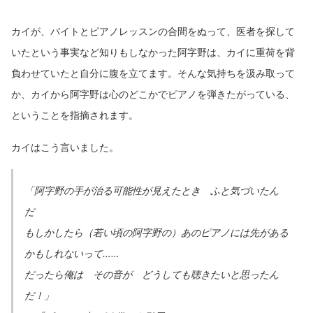
カイが、バイトとピアノレッスンの合間をぬって、医者を探して
いたという事実など知りもしなかった阿字野は、カイに重荷を背
負わせていたと自分に腹を立てます。そんな気持ちを汲み取って
か、カイから阿字野は心のどこかでピアノを弾きたがっている、
ということを指摘されます。
カイはこう言いました。
「阿字野の手が治る可能性が見えたとき ふと気づいたん
だ
もしかしたら（若い頃の阿字野の）あのピアノには先がある
かもしれないって……
だったら俺は その音が どうしても聴きたいと思ったん
だ！」