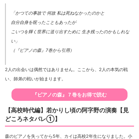
「かつての事故で 何故 私は死ねなかったのかと
自分自身を呪ったこともあったが
こいつを輝く世界に送り出すために 生き残ったのかもしれな
い」
（『ピアノの森』7巻から引用）
2人の出会いは偶然ではありません。ここから、2人の本気の戦
い、師弟の戦いが始まります。
『ピアノの森』７巻をお得で読む
【高校時代編】若かりし頃の阿字野の演奏【見
どころネタバレ①】
森のピアノを失ってから5年、カイは高校2年生になりました。小