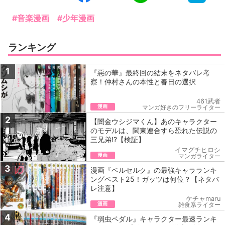
#音楽漫画
#少年漫画
ランキング
1
『惡の華』最終回の結末をネタバレ考
察！仲村さんの本性と春日の選択
461武者
漫画
マンガ好きのフリーライター
2
【闇金ウシジマくん】あのキャラクター
のモデルは、関東連合すら恐れた伝説の
三兄弟!?【検証】
イマグチヒロシ
漫画
マンガライター
3
漫画『ベルセルク』の最強キャラランキ
ングベスト25！ガッツは何位？【ネタバ
レ注意】
ケチャmaru
漫画
雑食系ライター
4
『弱虫ペダル』キャラクター最速ランキ