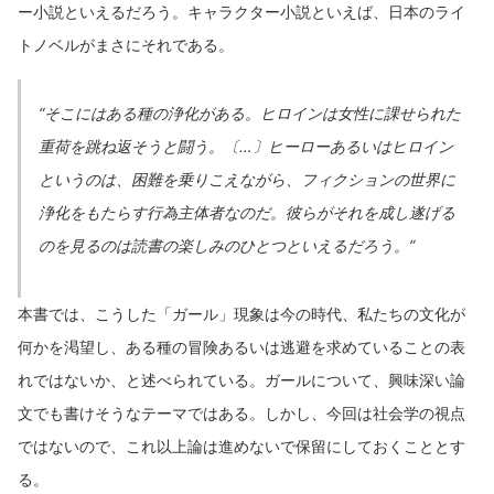
ー小説といえるだろう。キャラクター小説といえば、日本のライ
トノベルがまさにそれである。
“そこにはある種の浄化がある。ヒロインは女性に課せられた
重荷を跳ね返そうと闘う。〔…〕ヒーローあるいはヒロイン
というのは、困難を乗りこえながら、フィクションの世界に
浄化をもたらす行為主体者なのだ。彼らがそれを成し遂げる
のを見るのは読書の楽しみのひとつといえるだろう。”
本書では、こうした「ガール」現象は今の時代、私たちの文化が
何かを渇望し、ある種の冒険あるいは逃避を求めていることの表
れではないか、と述べられている。ガールについて、興味深い論
文でも書けそうなテーマではある。しかし、今回は社会学の視点
ではないので、これ以上論は進めないで保留にしておくこととす
る。