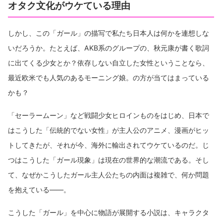
オタク文化がウケている理由
しかし、この「ガール」の描写で私たち日本人は何かを連想しな
いだろうか。たとえば、AKB系のグループの、秋元康が書く歌詞
に出てくる少女とか？依存しない自立した女性ということなら、
最近欧米でも人気のあるモーニング娘。の方が当てはまっている
かも？
「セーラームーン」など戦闘少女ヒロインものをはじめ、日本で
はこうした「伝統的でない女性」が主人公のアニメ、漫画がヒッ
トしてきたが、それが今、海外に輸出されてウケているのだ。じ
つはこうした「ガール現象」は現在の世界的な潮流である。そし
て、なぜかこうしたガール主人公たちの内面は複雑で、何か問題
を抱えている――。
こうした「ガール」を中心に物語が展開する小説は、キャラクタ