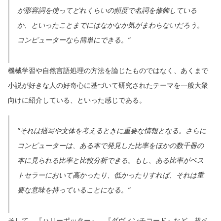
が形容詞を使ってどれくらいの頻度で名詞を修飾している
か、といったことまでにはなかなか気がまわらないだろう。
コンピューターなら簡単にできる。”
機械学習や自然言語処理の方法を論じたものではなく、あくまで
小説が好きな人の好奇心に基づいて研究されたテーマを一般大衆
向けに紹介している、といった感じである。
“それは描写や文体を考えるときに重要な情報となる。さらに
コンピューターは、ある本で発見した比率をほかの数千冊の
本に見られる比率と比較分析できる。もし、ある比率がベス
トセラーにおいて高かったり、低かったりすれば、それは重
要な意味を持っていることになる。”
そして、『ハリーポッター』、『ダヴィンチコード』など、超ベ