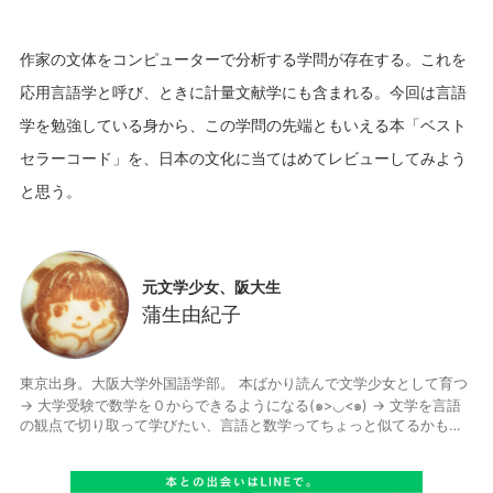
作家の文体をコンピューターで分析する学問が存在する。これを
応用言語学と呼び、ときに計量文献学にも含まれる。今回は言語
学を勉強している身から、この学問の先端ともいえる本「ベスト
セラーコード」を、日本の文化に当てはめてレビューしてみよう
元文学少女、阪大生
蒲生由紀子
東京出身。大阪大学外国語学部。 本ばかり読んで文学少女として育つ
→ 大学受験で数学を０からできるようになる(๑>◡<๑) → 文学を言語
の観点で切り取って学びたい、言語と数学ってちょっと似てるかも？
と思って外国語学部にする。言語学ゼミにしました。 広告研究会もや
ってました。家系に芸術家肌の人が多いですψ(｀∇´)ψ ツイッターはf
ollowしてくれたらかえします