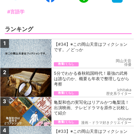
#言語学
ランキング
1
【#34】※この岡山天音はフィクション
です。／どっか
岡山天音
教養/くらし
俳優
2
5分でわかる春秋戦国時代！最強の武将
は誰なのか、概要も年表で整理しながら
考察
ichitaka
教養/くらし
歴史系ライター
3
亀梨和也の実写化はリアルかつ亀梨流！
出演映画、テレビドラマを原作と比較し
て紹介
shizune
教養/くらし
漫画・ドラマ好きクリエイター
4
【#33】※この岡山天音はフィクション