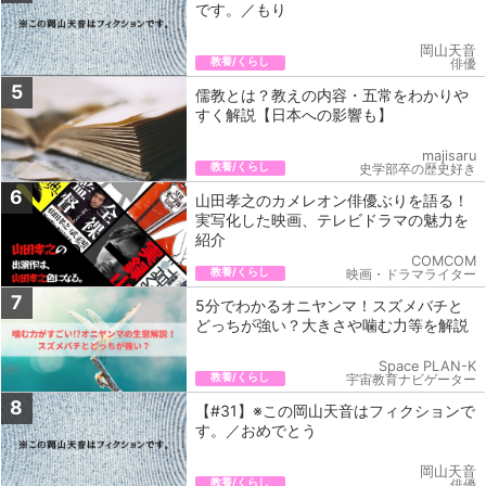
です。／もり
岡山天音
教養/くらし
俳優
5
儒教とは？教えの内容・五常をわかりや
すく解説【日本への影響も】
majisaru
教養/くらし
史学部卒の歴史好き
6
山田孝之のカメレオン俳優ぶりを語る！
実写化した映画、テレビドラマの魅力を
紹介
COMCOM
教養/くらし
映画・ドラマライター
7
5分でわかるオニヤンマ！スズメバチと
どっちが強い？大きさや噛む力等を解説
Space PLAN-K
教養/くらし
宇宙教育ナビゲーター
8
【#31】※この岡山天音はフィクションで
す。／おめでとう
岡山天音
教養/くらし
俳優