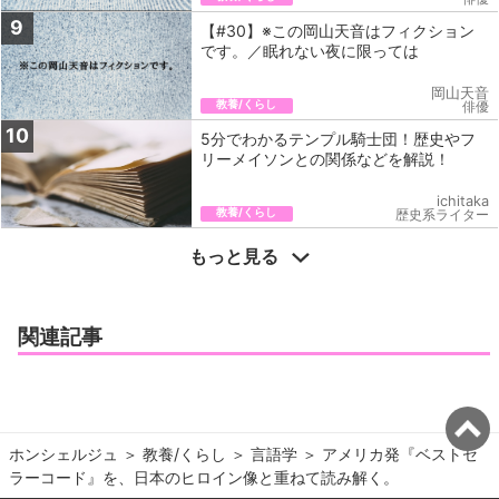
9
【#30】※この岡山天音はフィクション
です。／眠れない夜に限っては
岡山天音
教養/くらし
俳優
10
5分でわかるテンプル騎士団！歴史やフ
リーメイソンとの関係などを解説！
ichitaka
教養/くらし
歴史系ライター
もっと見る
関連記事
ホンシェルジュ
＞ 
教養/くらし
＞ 
言語学
＞ 
アメリカ発『ベストセ
ラーコード』を、日本のヒロイン像と重ねて読み解く。