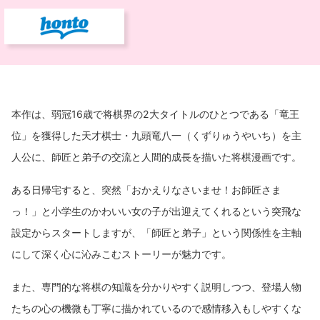
本作は、弱冠16歳で将棋界の2大タイトルのひとつである「竜王
位」を獲得した天才棋士・九頭竜八一（くずりゅうやいち）を主
人公に、師匠と弟子の交流と人間的成長を描いた将棋漫画です。
ある日帰宅すると、突然「おかえりなさいませ！お師匠さま
っ！」と小学生のかわいい女の子が出迎えてくれるという突飛な
設定からスタートしますが、「師匠と弟子」という関係性を主軸
にして深く心に沁みこむストーリーが魅力です。
また、専門的な将棋の知識を分かりやすく説明しつつ、登場人物
たちの心の機微も丁寧に描かれているので感情移入もしやすくな