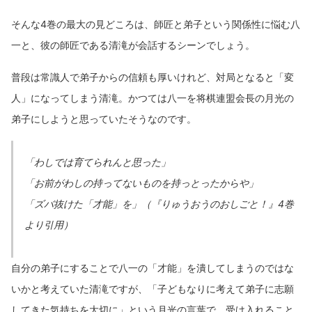
そんな4巻の最大の見どころは、師匠と弟子という関係性に悩む八
一と、彼の師匠である清滝が会話するシーンでしょう。
普段は常識人で弟子からの信頼も厚いけれど、対局となると「変
人」になってしまう清滝。かつては八一を将棋連盟会長の月光の
弟子にしようと思っていたそうなのです。
「わしでは育てられんと思った」
「お前がわしの持ってないものを持っとったからや」
「ズバ抜けた「才能」を」（『りゅうおうのおしごと！』4巻
より引用）
自分の弟子にすることで八一の「才能」を潰してしまうのではな
いかと考えていた清滝ですが、「子どもなりに考えて弟子に志願
してきた気持ちを大切に」という月光の言葉で、受け入れること