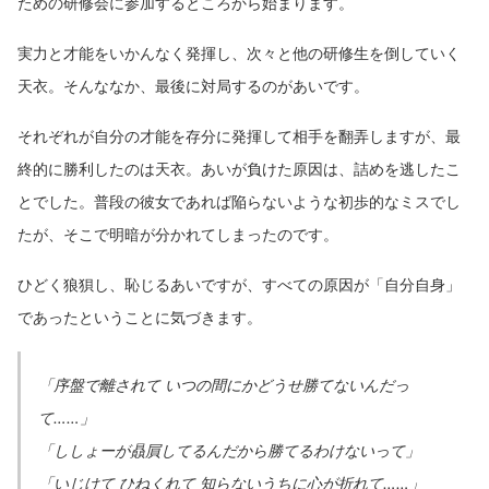
ための研修会に参加するところから始まります。
実力と才能をいかんなく発揮し、次々と他の研修生を倒していく
天衣。そんななか、最後に対局するのがあいです。
それぞれが自分の才能を存分に発揮して相手を翻弄しますが、最
終的に勝利したのは天衣。あいが負けた原因は、詰めを逃したこ
とでした。普段の彼女であれば陥らないような初歩的なミスでし
たが、そこで明暗が分かれてしまったのです。
ひどく狼狽し、恥じるあいですが、すべての原因が「自分自身」
であったということに気づきます。
「序盤で離されて いつの間にかどうせ勝てないんだっ
て……」
「ししょーが贔屓してるんだから勝てるわけないって」
「いじけて ひねくれて 知らないうちに心が折れて……」