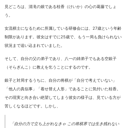
見どころは、清滝の娘である桂香（けいか）の心の葛藤でしょ
う。
女流棋士になるために所属している研修会には、27歳という年齢
制限があります。彼女はすでに25歳で、もう一局も負けられない
状況まで追い込まれていました。
そして、自分の父の弟子であり、八一の姉弟子でもある空銀子
（そらぎんこ）に教えを乞うことにするのです。
銀子と対局するうちに、自分の将棋が「自分で考えていない」
「他人の真似事」「着せ替え人形」であることに気付いた桂香。
その現実と向き合い絶望してしまう彼女の様子は、見ている方が
苦しくなるほどです。しかし、
「自分の力で立ち上がれなきゃ この将棋界では生き残れない