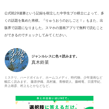
公式戦29連勝という記録を樹立した中学生プロ棋士によって、多
くの話題を集めた将棋。『りゅうおうのおしごと！』もまた、出
版界で話題になりました。スマホの漫画アプリで無料で読むこと
ジャンルレスに色々読みます。
真木鈴菜
ミステリ、ハードボイルド、ホームコメディ、時代物、少年漫画など
幅広く読みます。 藤原伊織、高村薫、青柳碧人、藤崎竜、日渡早紀、
井上雄彦、村上もとかなどなど。