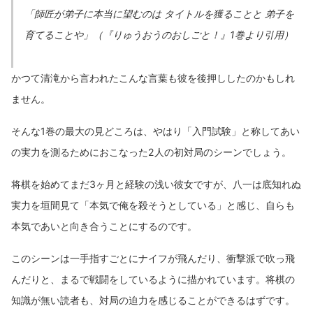
「師匠が弟子に本当に望むのは タイトルを獲ることと 弟子を
育てることや」（『りゅうおうのおしごと！』1巻より引用）
かつて清滝から言われたこんな言葉も彼を後押ししたのかもしれ
ません。
そんな1巻の最大の見どころは、やはり「入門試験」と称してあい
の実力を測るためにおこなった2人の初対局のシーンでしょう。
将棋を始めてまだ3ヶ月と経験の浅い彼女ですが、八一は底知れぬ
実力を垣間見て「本気で俺を殺そうとしている」と感じ、自らも
本気であいと向き合うことにするのです。
このシーンは一手指すごとにナイフが飛んだり、衝撃派で吹っ飛
んだりと、まるで戦闘をしているように描かれています。将棋の
知識が無い読者も、対局の迫力を感じることができるはずです。