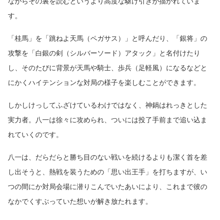
ながらその裏を読むというより高度な駆け引きが描かれていま
す。
「桂馬」を「跳ねよ天馬（ペガサス）」と呼んだり、「銀将」の
攻撃を「白銀の剣（シルバーソード）アタック」と名付けたり
し、そのたびに背景が天馬や騎士、歩兵（足軽風）になるなどと
にかくハイテンションな対局の様子を楽しむことができます。
しかしけっしてふざけているわけではなく、神鍋はれっきとした
実力者。八一は徐々に攻められ、ついには投了手前まで追い込ま
れていくのです。
八一は、だらだらと勝ち目のない戦いを続けるよりも潔く首を差
し出そうと、熱戦を装うための「思い出王手」を打ちますが、い
つの間にか対局会場に潜りこんでいたあいにより、これまで彼の
なかでくすぶっていた想いが解き放たれます。