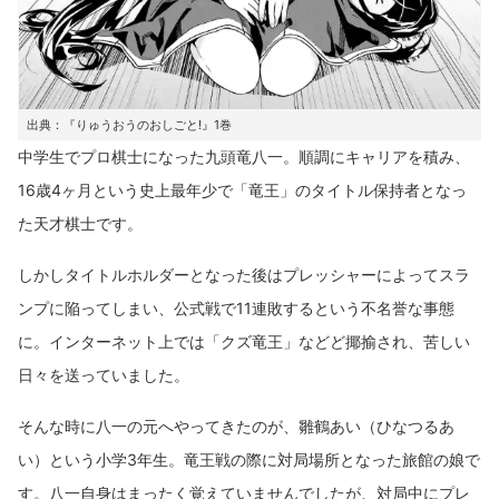
出典：『りゅうおうのおしごと!』1巻
中学生でプロ棋士になった九頭竜八一。順調にキャリアを積み、
16歳4ヶ月という史上最年少で「竜王」のタイトル保持者となっ
た天才棋士です。
しかしタイトルホルダーとなった後はプレッシャーによってスラ
ンプに陥ってしまい、公式戦で11連敗するという不名誉な事態
に。インターネット上では「クズ竜王」などど揶揄され、苦しい
日々を送っていました。
そんな時に八一の元へやってきたのが、雛鶴あい（ひなつるあ
い）という小学3年生。竜王戦の際に対局場所となった旅館の娘で
す。八一自身はまったく覚えていませんでしたが、対局中にプレ