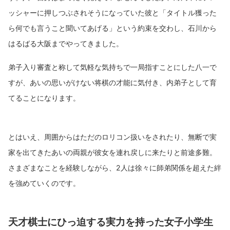
ッシャーに押しつぶされそうになっていた彼と「タイトル獲った
ら何でも言うこと聞いてあげる」という約束を交わし、石川から
はるばる大阪までやってきました。
弟子入り審査と称して気軽な気持ちで一局指すことにした八一で
すが、あいの思いがけない将棋の才能に気付き、内弟子として育
てることになります。
とはいえ、周囲からはただのロリコン扱いをされたり、無断で実
家を出てきたあいの両親が彼女を連れ戻しに来たりと前途多難。
さまざまなことを経験しながら、2人は徐々に師弟関係を超えた絆
を強めていくのです。
天才棋士にひっ迫する実力を持った女子小学生