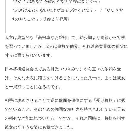
「わたしはあなたを師匠だなんて呼ばないから」
「ふざけんじゃないわよザコモブのくせに！」（『りゅうお
うのおしごと！』3巻より引用）
天衣は典型的な「高飛車なお嬢様」で、幼少期より両親から将棋
を習っていましたが、2人は事故で他界。それ以来実業家の祖父に
甘々に育てられています。
日本将棋連盟会長である月光（つきみつ）から直々の依頼を受
け、そんな天衣に稽古をつけることになった八一は、まずは彼女
と一局打つことになるのです。
相手に攻めさせることで逆に盤面を優位にする「受け将棋」に秀
でていること、そのための強固な精神力を持ち合わせている天衣
の稀有な才能に気づいた八一ですが、それと同時に、将棋を指す
彼女の辛そうな姿にも気づきました。