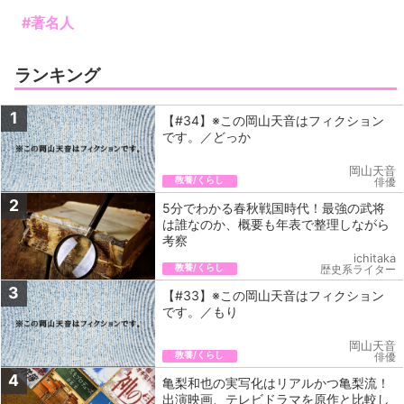
#著名人
ランキング
1
【#34】※この岡山天音はフィクション
です。／どっか
岡山天音
教養/くらし
俳優
2
5分でわかる春秋戦国時代！最強の武将
は誰なのか、概要も年表で整理しながら
考察
ichitaka
教養/くらし
歴史系ライター
3
【#33】※この岡山天音はフィクション
です。／もり
岡山天音
教養/くらし
俳優
4
亀梨和也の実写化はリアルかつ亀梨流！
出演映画、テレビドラマを原作と比較し