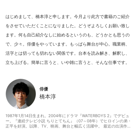
はじめまして、橋本淳と申します。今月より此方で書籍のご紹介
をさせていただくことになりました。どうぞよろしくお願い致し
ます。何も自己紹介なしに始めるというのも、どうかとも思うの
で、少々。俳優をやっています。もっぱら舞台が中心。職業柄、
活字とは切っても切れない関係です。台本を読み解き、解釈し、
俳優
橋本淳
1987年1月14日生まれ。2004年にドラマ『WATERBOYS 2』でデビュ
ー。『連続テレビ小説 ちりとてちん』（07～08年）でヒロインの弟・
正平を好演。以降、TV、映画、舞台と幅広く活躍中。 最近の出演作
舞台では、『君が人生の時』（17）、KERA・MAP『キネマと恋人』
（16）、『クレシダ』（16）、『月・こうこう，風・そうそう』（1