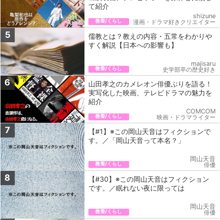
て紹介
shizune
教養/くらし
漫画・ドラマ好きクリエイター
5
儒教とは？教えの内容・五常をわかりや
すく解説【日本への影響も】
majisaru
教養/くらし
史学部卒の歴史好き
6
山田孝之のカメレオン俳優ぶりを語る！
実写化した映画、テレビドラマの魅力を
紹介
COMCOM
教養/くらし
映画・ドラマライター
7
【#1】※この岡山天音はフィクションで
す。／「岡山天音って本名？」
岡山天音
教養/くらし
俳優
8
【#30】※この岡山天音はフィクション
です。／眠れない夜に限っては
岡山天音
教養/くらし
俳優