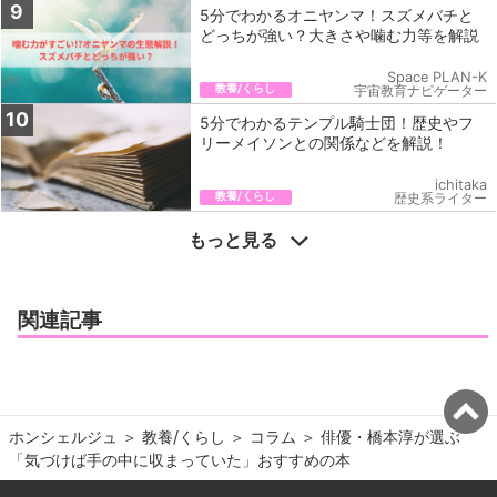
9
5分でわかるオニヤンマ！スズメバチと
どっちが強い？大きさや噛む力等を解説
Space PLAN-K
教養/くらし
宇宙教育ナビゲーター
10
5分でわかるテンプル騎士団！歴史やフ
リーメイソンとの関係などを解説！
ichitaka
教養/くらし
歴史系ライター
もっと見る
関連記事
ホンシェルジュ
＞ 
教養/くらし
＞ 
コラム
＞ 
俳優・橋本淳が選ぶ
「気づけば手の中に収まっていた」おすすめの本