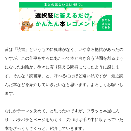
6）、二兎社『書く女』（16）、KAAT『ペール・ギュント』（15）、
新国立劇場『海の夫人』（15）、城山羊の会『トロワグロ』（14）、
『HISTORY BOYS』（14）、新国立劇場『ピグマリオン』（13）、
『耳なし芳一』（13）、ベッド＆メイキングス『未遂の犯罪王』（12
年）、『阿呆の鼻毛で蜻蛉をつなぐ』（12）、新国立劇場『温室』（1
2）など。TVでは『悦ちゃん』（17）、『PTAグランパ』（17）、
『連続ドラマW グーグーだって猫である2』（16）、『連続ドラマW
夢を与える』（15）、『大河ドラマ 軍師官兵衛』（14）、『闇金ウシ
ジマくん』（10）、『半分の月がのぼる空』（06）など。映画では
昔は「読書」というものに興味がなく、いや寧ろ抵抗があったの
『At the terrace テラスにて』（16）、『風が強く吹いている』（0
9）ほか。 ◆◆◆今後の出演作品◆◆◆
ですが、この仕事をするにあたって本と向き合う時間を創るよう
になったお陰か、徐々に寄り添える間柄になったように感じま
す。そんな「読書家」と、呼べるにはほど遠い私ですが、最近読
んだ本などを紹介していきたいなと思います。よろしくお願いし
ます。
なにかテーマを決めて、と思ったのですが、フラッと本屋に入
り、パラパラとページをめくり、気づけば手の中に収まっていた
本をざっくりさくっと、紹介していきます。