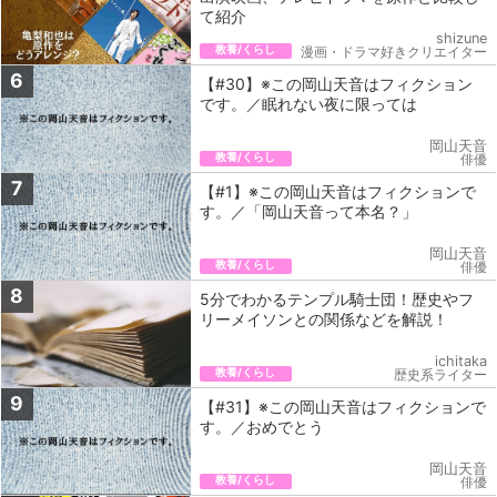
て紹介
shizune
教養/くらし
漫画・ドラマ好きクリエイター
6
【#30】※この岡山天音はフィクション
です。／眠れない夜に限っては
岡山天音
教養/くらし
俳優
7
【#1】※この岡山天音はフィクションで
す。／「岡山天音って本名？」
岡山天音
教養/くらし
俳優
8
5分でわかるテンプル騎士団！歴史やフ
リーメイソンとの関係などを解説！
ichitaka
教養/くらし
歴史系ライター
9
【#31】※この岡山天音はフィクションで
す。／おめでとう
岡山天音
教養/くらし
俳優