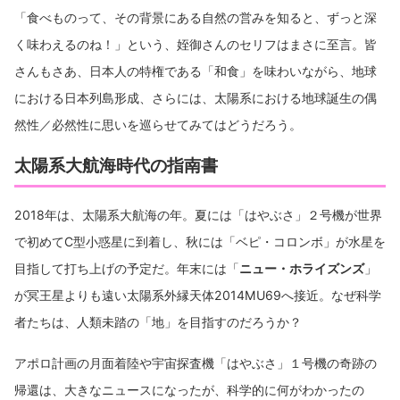
「食べものって、その背景にある自然の営みを知ると、ずっと深
く味わえるのね！」という、姪御さんのセリフはまさに至言。皆
さんもさあ、日本人の特権である「和食」を味わいながら、地球
における日本列島形成、さらには、太陽系における地球誕生の偶
然性／必然性に思いを巡らせてみてはどうだろう。
太陽系大航海時代の指南書
2018年は、太陽系大航海の年。夏には「はやぶさ」２号機が世界
で初めてC型小惑星に到着し、秋には「ベピ・コロンボ」が水星を
目指して打ち上げの予定だ。年末には「
ニュー・ホライズンズ
」
が冥王星よりも遠い太陽系外縁天体2014MU69へ接近。なぜ科学
者たちは、人類未踏の「地」を目指すのだろうか？
アポロ計画の月面着陸や宇宙探査機「はやぶさ」１号機の奇跡の
帰還は、大きなニュースになったが、科学的に何がわかったの