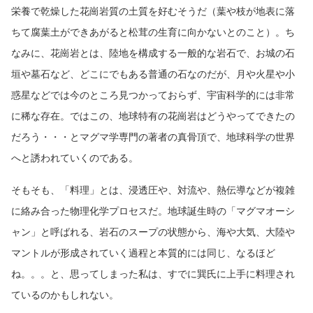
栄養で乾燥した花崗岩質の土質を好むそうだ（葉や枝が地表に落
ちて腐葉土ができあがると松茸の生育に向かないとのこと）。ち
なみに、花崗岩とは、陸地を構成する一般的な岩石で、お城の石
垣や墓石など、どこにでもある普通の石なのだが、月や火星や小
惑星などでは今のところ見つかっておらず、宇宙科学的には非常
に稀な存在。ではこの、地球特有の花崗岩はどうやってできたの
だろう・・・とマグマ学専門の著者の真骨頂で、地球科学の世界
へと誘われていくのである。
そもそも、「料理」とは、浸透圧や、対流や、熱伝導などが複雑
に絡み合った物理化学プロセスだ。地球誕生時の「マグマオーシ
ャン」と呼ばれる、岩石のスープの状態から、海や大気、大陸や
マントルが形成されていく過程と本質的には同じ、なるほど
ね。。。と、思ってしまった私は、すでに巽氏に上手に料理され
ているのかもしれない。