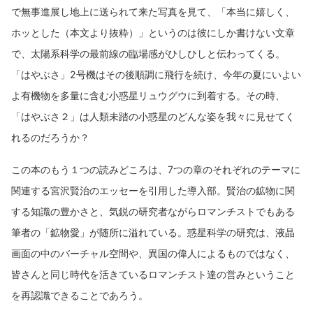
で無事進展し地上に送られて来た写真を見て、「本当に嬉しく、
ホッとした（本文より抜粋）」というのは彼にしか書けない文章
で、太陽系科学の最前線の臨場感がひしひしと伝わってくる。
「はやぶさ」2号機はその後順調に飛行を続け、今年の夏にいよい
よ有機物を多量に含む小惑星リュウグウに到着する。その時、
「はやぶさ２」は人類未踏の小惑星のどんな姿を我々に見せてく
れるのだろうか？
この本のもう１つの読みどころは、7つの章のそれぞれのテーマに
関連する宮沢賢治のエッセーを引用した導入部。賢治の鉱物に関
する知識の豊かさと、気鋭の研究者ながらロマンチストでもある
筆者の「鉱物愛」が随所に溢れている。惑星科学の研究は、液晶
画面の中のバーチャル空間や、異国の偉人によるものではなく、
皆さんと同じ時代を活きているロマンチスト達の営みということ
を再認識できることであろう。