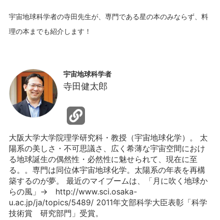
宇宙地球科学者の寺田先生が、専門である星の本のみならず、料
宇宙地球科学者
寺田健太郎
大阪大学大学院理学研究科・教授（宇宙地球化学）。 太
陽系の美しさ・不可思議さ、広く希薄な宇宙空間におけ
る地球誕生の偶然性・必然性に魅せられて、現在に至
る。。専門は同位体宇宙地球化学。太陽系の年表を再構
築するのが夢。 最近のマイブームは、「月に吹く地球か
らの風」→ http://www.sci.osaka-
u.ac.jp/ja/topics/5489/ 2011年文部科学大臣表彰「科学
技術賞 研究部門」受賞。