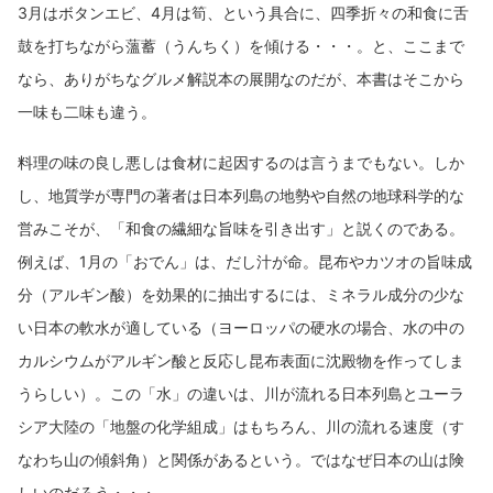
3月はボタンエビ、4月は筍、という具合に、四季折々の和食に舌
鼓を打ちながら薀蓄（うんちく）を傾ける・・・。と、ここまで
なら、ありがちなグルメ解説本の展開なのだが、本書はそこから
一味も二味も違う。
料理の味の良し悪しは食材に起因するのは言うまでもない。しか
し、地質学が専門の著者は日本列島の地勢や自然の地球科学的な
営みこそが、「和食の繊細な旨味を引き出す」と説くのである。
例えば、1月の「おでん」は、だし汁が命。昆布やカツオの旨味成
分（アルギン酸）を効果的に抽出するには、ミネラル成分の少な
い日本の軟水が適している（ヨーロッパの硬水の場合、水の中の
カルシウムがアルギン酸と反応し昆布表面に沈殿物を作ってしま
うらしい）。この「水」の違いは、川が流れる日本列島とユーラ
シア大陸の「地盤の化学組成」はもちろん、川の流れる速度（す
なわち山の傾斜角）と関係があるという。ではなぜ日本の山は険
しいのだろう・・・。