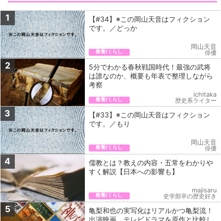
1
【#34】※この岡山天音はフィクション
です。／どっか
岡山天音
教養/くらし
俳優
2
5分でわかる春秋戦国時代！最強の武将
は誰なのか、概要も年表で整理しながら
考察
ichitaka
教養/くらし
歴史系ライター
3
【#33】※この岡山天音はフィクション
です。／もり
岡山天音
教養/くらし
俳優
4
儒教とは？教えの内容・五常をわかりや
すく解説【日本への影響も】
majisaru
教養/くらし
史学部卒の歴史好き
5
亀梨和也の実写化はリアルかつ亀梨流！
出演映画、テレビドラマを原作と比較し