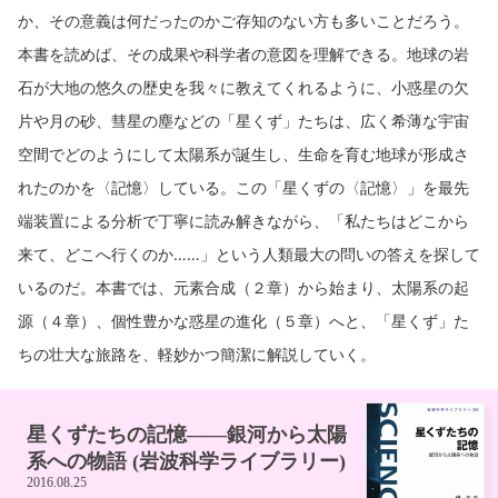
か、その意義は何だったのかご存知のない方も多いことだろう。
本書を読めば、その成果や科学者の意図を理解できる。地球の岩
石が大地の悠久の歴史を我々に教えてくれるように、小惑星の欠
片や月の砂、彗星の塵などの「星くず」たちは、広く希薄な宇宙
空間でどのようにして太陽系が誕生し、生命を育む地球が形成さ
れたのかを〈記憶〉している。この「星くずの〈記憶〉」を最先
端装置による分析で丁寧に読み解きながら、「私たちはどこから
来て、どこへ行くのか……」という人類最大の問いの答えを探して
いるのだ。本書では、元素合成（２章）から始まり、太陽系の起
源（４章）、個性豊かな惑星の進化（５章）へと、「星くず」た
ちの壮大な旅路を、軽妙かつ簡潔に解説していく。