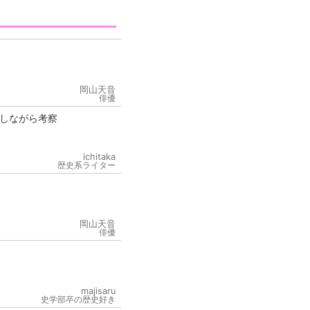
岡山天音
俳優
しながら考察
ichitaka
歴史系ライター
岡山天音
俳優
majisaru
史学部卒の歴史好き