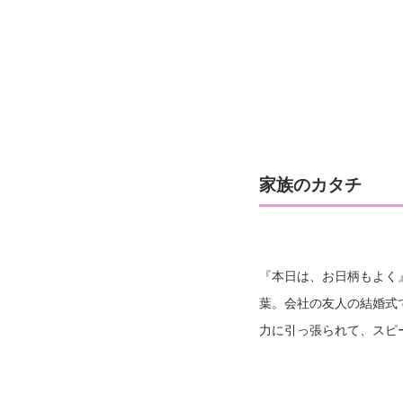
て本を読むことが多い。 【TV】 NHK Eテレ ストレッチマンゴールド 毎週木曜日 9:00〜 【舞台出演】 魔法使いの嫁 2019年10月
5日〜10月14日 会場: 
タートーク 出演】 ザ・プ
北沢亭 脚本／演出：善雄
家族のカタチ
『本日は、お日柄もよく
葉。会社の友人の結婚式
力に引っ張られて、スピ