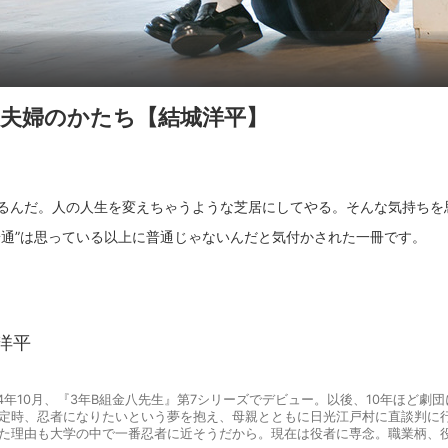
夫婦のかたち【結城洋平】
るんだ。人の人生を変えちゃうような芝居にしてやる。そんな気持ちを
洋平
4年10月、『3年B組金八先生』第7シリーズでデビュー。以後、10年ほど劇
定時、忍者になりたいという夢を抱え、母親とともに日光江戸村に直談判に
た理由も大学の中で一番忍者に近そうだから。現在は役者に専念。職業柄、