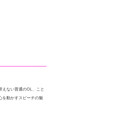
演出：高羽彩 【アフ
 会場：ステージカフェ 下
冴えない普通のOL、こと
心を動かすスピーチの魅