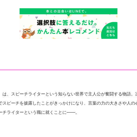
あうるすぽっと 原作:ヤマザキコレ「魔法使いの嫁」（ブレイドコミックス刊） 脚本／
レイボーイズ 復活公演 間男の間 9月6日（金）19:30公演アフタートーク出演
善雄（ヨシオゼンユウ）
』は、スピーチライターという知らない世界で主人公が奮闘する物語。
でスピーチを披露したことがきっかけになり、言葉の力の大きさや人の
ーチライターという職に就くことに――。