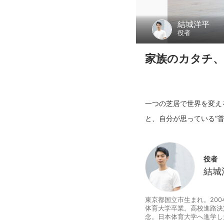
結城洋平
役者
家族のカタチ、
一つの芝居で世界を変え
役者
結城
東京都国立市生まれ。200
体育大学卒業。高校進路決
念。日本体育大学へ進学し