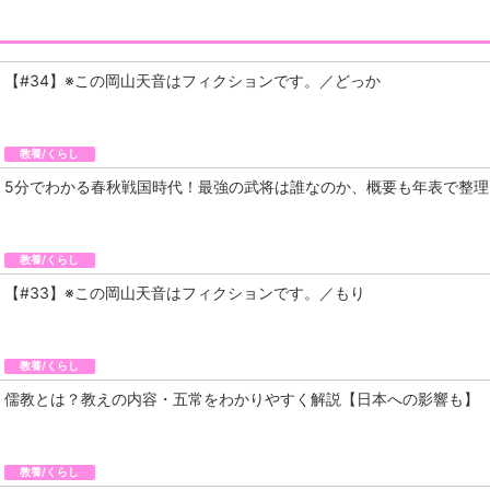
【#34】※この岡山天音はフィクションです。／どっか
教養/くらし
5分でわかる春秋戦国時代！最強の武将は誰なのか、概要も年表で整理
教養/くらし
【#33】※この岡山天音はフィクションです。／もり
教養/くらし
儒教とは？教えの内容・五常をわかりやすく解説【日本への影響も】
教養/くらし