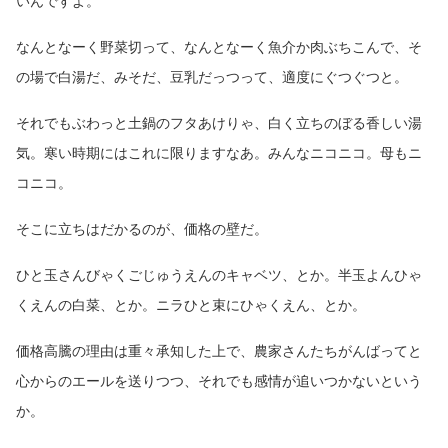
いんですよ。
なんとなーく野菜切って、なんとなーく魚介か肉ぶちこんで、そ
の場で白湯だ、みそだ、豆乳だっつって、適度にぐつぐつと。
それでもぶわっと土鍋のフタあけりゃ、白く立ちのぼる香しい湯
気。寒い時期にはこれに限りますなあ。みんなニコニコ。母もニ
コニコ。
そこに立ちはだかるのが、価格の壁だ。
ひと玉さんびゃくごじゅうえんのキャベツ、とか。半玉よんひゃ
くえんの白菜、とか。ニラひと束にひゃくえん、とか。
価格高騰の理由は重々承知した上で、農家さんたちがんばってと
心からのエールを送りつつ、それでも感情が追いつかないという
か。