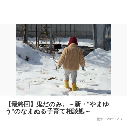
【最終回】鬼だのみ。～新・"やまゆ
う"のなまぬる子育て相談処～
更新：2021.12.3