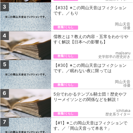
3
【#33】※この岡山天音はフィクション
です。／もり
岡山天音
教養/くらし
俳優
4
儒教とは？教えの内容・五常をわかりや
すく解説【日本への影響も】
majisaru
教養/くらし
史学部卒の歴史好き
5
【#30】※この岡山天音はフィクション
です。／眠れない夜に限っては
岡山天音
教養/くらし
俳優
6
5分でわかるテンプル騎士団！歴史やフ
リーメイソンとの関係などを解説！
ichitaka
教養/くらし
歴史系ライター
7
【#1】※この岡山天音はフィクションで
す。／「岡山天音って本名？」