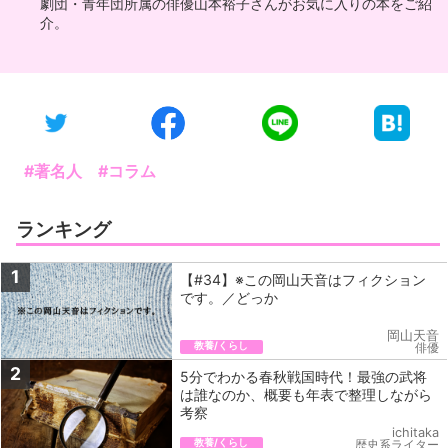
劇団・青年団所属の俳優山本裕子さんがお気に入りの本をご紹
介。
#著名人
#コラム
ランキング
1
【#34】※この岡山天音はフィクション
です。／どっか
岡山天音
教養/くらし
俳優
2
5分でわかる春秋戦国時代！最強の武将
は誰なのか、概要も年表で整理しながら
考察
ichitaka
教養/くらし
歴史系ライター