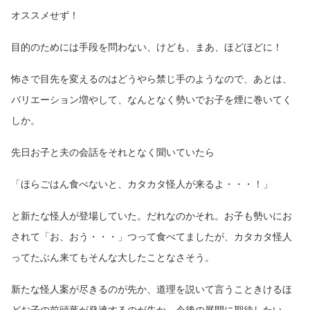
オススメせず！
目的のためには手段を問わない、けども、まあ、ほどほどに！
怖さで目先を変えるのはどうやら禁じ手のようなので、あとは、
バリエーション増やして、なんとなく勢いでお子を煙に巻いてく
しか。
先日お子と夫の会話をそれとなく聞いていたら
「ほらごはん食べないと、カタカタ怪人が来るよ・・・！」
と新たな怪人が登場していた。だれなのかそれ。お子も勢いにお
されて「お、おう・・・」つって食べてましたが、カタカタ怪人
ってたぶん来てもそんな大したことなさそう。
新たな怪人案が尽きるのが先か、道理を説いて言うこときけるほ
どお子の前頭葉が発達するのが先か。今後の展開に期待したい。