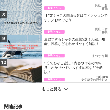
岡山天音
教養/くらし
俳優
8
【#31】※この岡山天音はフィクションで
す。／おめでとう
岡山天音
教養/くらし
俳優
9
最強すぎるシャチの生態5選！天敵、知
能、性格などをわかりやすく解説！
教養/くらし
まつかね類
10
5分でわかる史記！内容や作者の司馬
遷、わかりやすいおすすめ本などを解
説！
majisaru
教養/くらし
史学部卒の歴史好き
もっと見る
関連記事