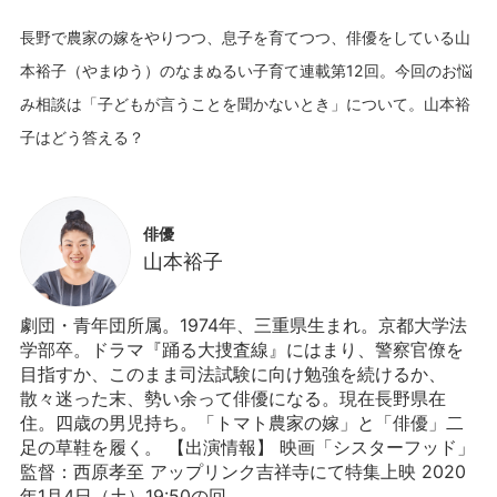
長野で農家の嫁をやりつつ、息子を育てつつ、俳優をしている山
本裕子（やまゆう）のなまぬるい子育て連載第12回。今回のお悩
み相談は「子どもが言うことを聞かないとき」について。山本裕
俳優
山本裕子
劇団・青年団所属。1974年、三重県生まれ。京都大学法
学部卒。ドラマ『踊る大捜査線』にはまり、警察官僚を
目指すか、このまま司法試験に向け勉強を続けるか、
散々迷った末、勢い余って俳優になる。現在長野県在
住。四歳の男児持ち。「トマト農家の嫁」と「俳優」二
足の草鞋を履く。 【出演情報】 映画「シスターフッド」
監督：西原孝至 アップリンク吉祥寺にて特集上映 2020
年1月4日（土）19:50の回