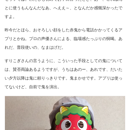
とに使うもんなんだなあ、へええ～、となんだか感慨深かったで
すよ。
昨今だとほら、おそろしい顔をした赤鬼から電話かかってくるア
プリとかね。プロの声優さんによる、臨場感たっぷりの恫喝。あ
れだ、普段使いの、なまはげだ。
すりこぎさんの言うように、こういった手段としての鬼について
は、賛否両論あるようですが、うちはあのー、あれです、だいた
い夕方以降は鬼に頼りっきりです。鬼まかせです。アプリは使っ
てないけど、自前で鬼を演出。