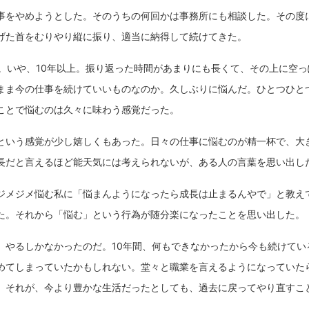
事をやめようとした。そのうちの何回かは事務所にも相談した。その度
げた首をむりやり縦に振り、適当に納得して続けてきた。
年。いや、10年以上。振り返った時間があまりにも長くて、その上に空
まま今の仕事を続けていいものなのか。久しぶりに悩んだ。ひとつひと
ことで悩むのは久々に味わう感覚だった。
という感覚が少し嬉しくもあった。日々の仕事に悩むのが精一杯で、大
長だと言えるほど能天気には考えられないが、ある人の言葉を思い出し
ジメジメ悩む私に「悩まんようになったら成長は止まるんやで」と教え
た。それから「悩む」という行為が随分楽になったことを思い出した。
。やるしかなかったのだ。10年間、何もできなかったから今も続けてい
めてしまっていたかもしれない。堂々と職業を言えるようになっていた
。それが、今より豊かな生活だったとしても、過去に戻ってやり直すこ