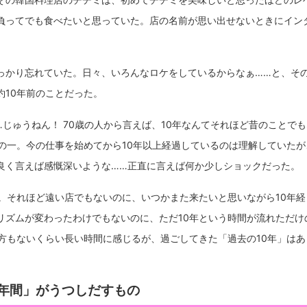
負ってでも食べたいと思っていた。店の名前が思い出せないときにイン
っかり忘れていた。日々、いろんなロケをしているからなぁ……と、そ
約10年前のことだった。
…じゅうねん！ 70歳の人から言えば、10年なんてそれほど昔のことで
分の一。今の仕事を始めてから10年以上経過しているのは理解していた
良く言えば感慨深いような……正直に言えば何か少しショックだった。
て。それほど遠い店でもないのに、いつかまた来たいと思いながら10年
リズムが変わったわけでもないのに、ただ10年という時間が流れただけ
途方もないくらい長い時間に感じるが、過ごしてきた「過去の10年」は
0年間」がうつしだすもの