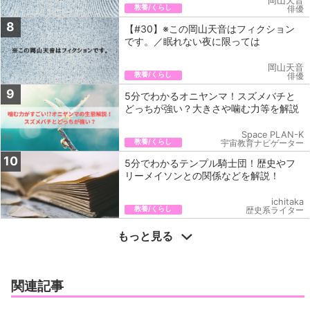
岡山天音
教養/くらし
俳優
8
【#30】※この岡山天音はフィクション
です。／眠れない夜に限っては
岡山天音
教養/くらし
俳優
9
5分でわかるオニヤンマ！スズメバチと
どっちが強い？大きさや噛む力等を解説
Space PLAN-K
教養/くらし
宇宙教育ナビゲーター
10
5分でわかるテンプル騎士団！歴史やフ
リーメイソンとの関係などを解説！
ichitaka
教養/くらし
歴史系ライター
もっと見る
関連記事