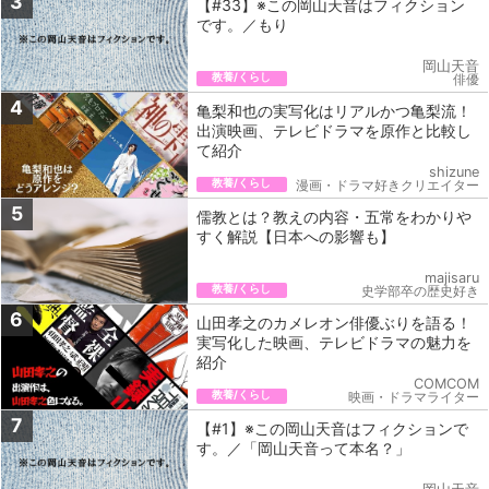
3
【#33】※この岡山天音はフィクション
です。／もり
岡山天音
教養/くらし
俳優
4
亀梨和也の実写化はリアルかつ亀梨流！
出演映画、テレビドラマを原作と比較し
て紹介
shizune
教養/くらし
漫画・ドラマ好きクリエイター
5
儒教とは？教えの内容・五常をわかりや
すく解説【日本への影響も】
majisaru
教養/くらし
史学部卒の歴史好き
6
山田孝之のカメレオン俳優ぶりを語る！
実写化した映画、テレビドラマの魅力を
紹介
COMCOM
教養/くらし
映画・ドラマライター
7
【#1】※この岡山天音はフィクションで
す。／「岡山天音って本名？」