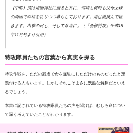
（中略）清は靖国神社に居ると共に、何時も何時も父母上様
の周囲で幸福を祈りつつ暮らしております。清は微笑んで征
きます。出撃の日も、そして永遠に」（『会報特攻』平成18
年11月号より引用）
特攻隊員たちの言葉から真実を探る
特攻作戦を、ただの残虐で命を無駄にしただけのものだったと定
義付ける人もいます。しかしそれこそまさに残酷な解釈だといえ
るでしょう。
本書に記されている特攻隊員たちの声を聞けば、むしろ命につい
て深く考えていたことがわかります。