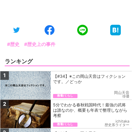
#歴史
#歴史上の事件
ランキング
1
【#34】※この岡山天音はフィクション
です。／どっか
岡山天音
教養/くらし
俳優
2
5分でわかる春秋戦国時代！最強の武将
は誰なのか、概要も年表で整理しながら
考察
ichitaka
教養/くらし
歴史系ライター