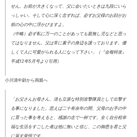
せん。お前が大きくなって、父に会いたいときは九段にいら
っしゃい。そして心に深く念ずれば、必ずお父様のお顔がお
前の心の中に浮かびますよ。
（中略）必ず私に万一のことがあっても親無し児などと思っ
てはなりません。父は常に素子の身辺を護っております。優
しくて人に可愛がられる人になって下さい」（『会報特攻』
平成12年5月号より引用）
小川清中尉から両親へ
「お父さんお母さん。清も立派な特別攻撃隊員として出撃す
る事になりました。思えば二十有余年の間、父母のお手の中
に育った事を考えると、感謝の念で一杯です。全く自分程幸
福な生活をすごした者は他に無いと信じ、この御恩を君と父
に返す覚悟です。