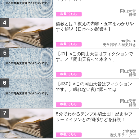
岡山天音
教養/くらし
俳優
4
儒教とは？教えの内容・五常をわかりや
すく解説【日本への影響も】
majisaru
教養/くらし
史学部卒の歴史好き
5
【#1】※この岡山天音はフィクションで
す。／「岡山天音って本名？」
岡山天音
教養/くらし
俳優
6
【#30】※この岡山天音はフィクション
です。／眠れない夜に限っては
岡山天音
教養/くらし
俳優
7
5分でわかるテンプル騎士団！歴史やフ
リーメイソンとの関係などを解説！
ichitaka
教養/くらし
歴史系ライター