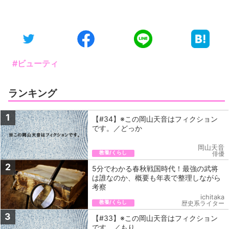
#ビューティ
ランキング
1
【#34】※この岡山天音はフィクション
です。／どっか
岡山天音
教養/くらし
俳優
2
5分でわかる春秋戦国時代！最強の武将
は誰なのか、概要も年表で整理しながら
考察
ichitaka
教養/くらし
歴史系ライター
3
【#33】※この岡山天音はフィクション
です。／もり