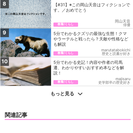
8
【#31】※この岡山天音はフィクションで
す。／おめでとう
岡山天音
教養/くらし
俳優
9
5分でわかるクズリの最強な生態！クマ
やラーテルと戦ったら？天敵や性格など
も解説
marutatabokichi
教養/くらし
歴史と読書が好き
10
5分でわかる史記！内容や作者の司馬
遷、わかりやすいおすすめ本などを解
説！
majisaru
教養/くらし
史学部卒の歴史好き
もっと見る
関連記事