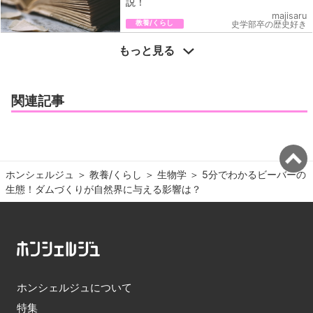
説！
majisaru
教養/くらし
史学部卒の歴史好き
もっと見る
関連記事
ホンシェルジュ
＞ 
教養/くらし
＞ 
生物学
＞ 
5分でわかるビーバーの
生態！ダムづくりが自然界に与える影響は？
ホンシェルジュについて
特集