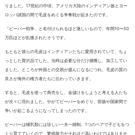
りました。17世紀の中頃、アメリカ大陸のインディアン族とヨー
ロッパ諸国の間で毛皮をめぐる争奪戦が起きたのです。
「ビーバー戦争」と名付けられるほど激しいもので、年間10〜50
万匹ほどが乱獲されたそうです。
もともと彼らの毛皮はインディアンたちに愛用されていて、ちょ
っとした贅沢品でした。当時は必要な分だけ捕獲し、加工してい
ました。ところが外国との交易が盛んになるにつれ、毛皮の質の
良さが海外の権力者たちに伝わっていきます。
すると、毛皮を使って商売をし、金儲けをしようと考える人たち
が次々に現れました。やがてビーバーをめぐり、部族や国家間で
争いが起こるようになってしまったのです。
ビーバーは哺乳類には珍しい一夫一婦制。1つのペアで子どもをつ
くり育てていくので、繁殖能力がそれほど高いわけではありませ