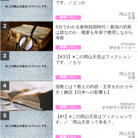
です。／どっか
岡山天音
教養/くらし
俳優
2
5分でわかる春秋戦国時代！最強の武将
は誰なのか、概要も年表で整理しながら
考察
ichitaka
教養/くらし
歴史系ライター
3
【#33】※この岡山天音はフィクション
です。／もり
岡山天音
教養/くらし
俳優
4
儒教とは？教えの内容・五常をわかりや
すく解説【日本への影響も】
majisaru
教養/くらし
史学部卒の歴史好き
5
【#1】※この岡山天音はフィクションで
す。／「岡山天音って本名？」
岡山天音
教養/くらし
俳優