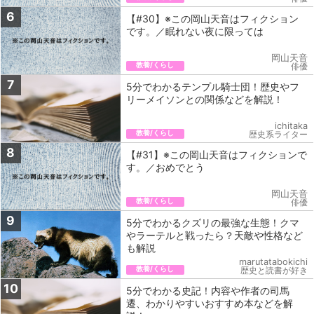
6
【#30】※この岡山天音はフィクション
です。／眠れない夜に限っては
岡山天音
教養/くらし
俳優
7
5分でわかるテンプル騎士団！歴史やフ
リーメイソンとの関係などを解説！
ichitaka
教養/くらし
歴史系ライター
8
【#31】※この岡山天音はフィクションで
す。／おめでとう
岡山天音
教養/くらし
俳優
9
5分でわかるクズリの最強な生態！クマ
やラーテルと戦ったら？天敵や性格など
も解説
marutatabokichi
教養/くらし
歴史と読書が好き
10
5分でわかる史記！内容や作者の司馬
遷、わかりやすいおすすめ本などを解