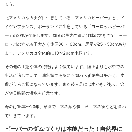
ょう。
北アメリカやカナダに生息している「アメリカビーバー」と、ド
イツやフランス、ポーランドに生息している「ヨーロッパビーバ
ー」の2種が存在します。両者の最大の違いは体の大きさで、ヨー
ロッパの方が若干大きく体長80〜100cm、尻尾が25〜50cmあり
ます。アメリカは全体的に10〜20cm小柄です。
その他の生態や体の特徴はよく似ています。陸上よりも水中での
生活に適していて、哺乳類であるにも関わらず尾先は平たく、皮
膚がうろこ状になっています。また後ろ足には水かきがあり、泳
ぎや長時間の潜水も得意です。
寿命は15年〜20年。草食で、木の葉や皮、草、木の実などを食べ
て生きています。
ビーバーのダムづくりは本能だった！自然界に