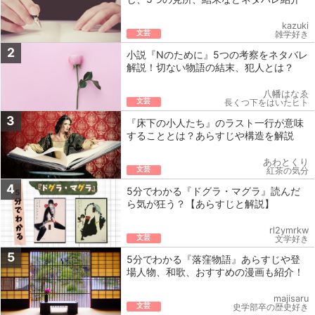
kazuki
文芸
雑学好き
2
小説『Nのために』5つの考察をネタバレ
解説！切ない物語の結末、犯人とは？
八幡はなゑ
文芸
長くつ下をはいたヒト
3
『床下の小人たち』のラスト一行が意味
することとは？あらすじや構造を解説
あわとくり
文芸
紅茶の気分
4
5分でわかる『ドグラ・マグラ』読んだ
ら気が狂う？【あらすじと解説】
rl2ymrkw
文芸
文学好き
5
5分でわかる『落窪物語』あらすじや登
場人物、和歌、おすすめの漫画も紹介！
majisaru
文芸
史学部卒の歴史好き