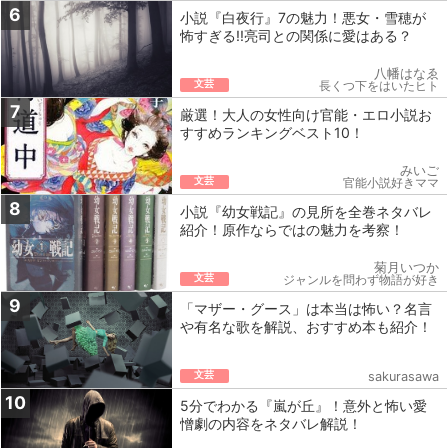
6
小説『白夜行』7の魅力！悪女・雪穂が
怖すぎる!!亮司との関係に愛はある？
八幡はなゑ
文芸
長くつ下をはいたヒト
7
厳選！大人の女性向け官能・エロ小説お
すすめランキングベスト10！
みいご
文芸
官能小説好きママ
8
小説『幼女戦記』の見所を全巻ネタバレ
紹介！原作ならではの魅力を考察！
菊月いつか
文芸
ジャンルを問わず物語が好き
9
「マザー・グース」は本当は怖い？名言
や有名な歌を解説、おすすめ本も紹介！
文芸
sakurasawa
10
5分でわかる『嵐が丘』！意外と怖い愛
憎劇の内容をネタバレ解説！