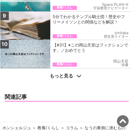
Space PLAN-K
教養/くらし
宇宙教育ナビゲーター
9
5分でわかるテンプル騎士団！歴史やフ
リーメイソンとの関係などを解説！
ichitaka
教養/くらし
歴史系ライター
10
【#31】※この岡山天音はフィクションで
す。／おめでとう
岡山天音
教養/くらし
俳優
もっと見る
関連記事
ホンシェルジュ
＞ 
教養/くらし
＞ 
コラム
＞ 
なうの裏側に潜むもの