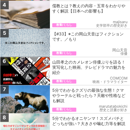
4
儒教とは？教えの内容・五常をわかりや
すく解説【日本への影響も】
majisaru
教養/くらし
史学部卒の歴史好き
5
【#33】※この岡山天音はフィクション
です。／もり
岡山天音
教養/くらし
俳優
6
山田孝之のカメレオン俳優ぶりを語る！
実写化した映画、テレビドラマの魅力を
紹介
COMCOM
教養/くらし
映画・ドラマライター
7
5分でわかるクズリの最強な生態！クマ
やラーテルと戦ったら？天敵や性格など
も解説
marutatabokichi
教養/くらし
歴史と読書が好き
8
5分でわかるオニヤンマ！スズメバチと
どっちが強い？大きさや噛む力等を解説