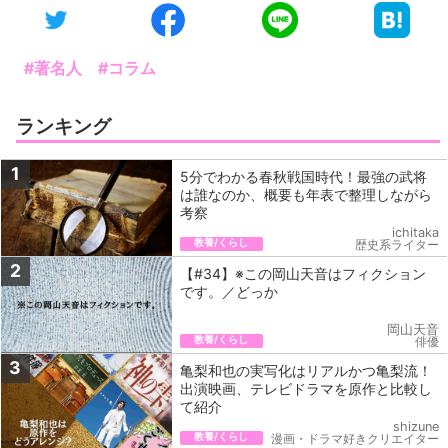
#著名人
#コラム
ランキング
1
5分でわかる春秋戦国時代！最強の武将
は誰なのか、概要も年表で整理しながら
考察
ichitaka
教養/くらし
歴史系ライター
2
【#34】※この岡山天音はフィクション
です。／どっか
岡山天音
教養/くらし
俳優
3
亀梨和也の実写化はリアルかつ亀梨流！
出演映画、テレビドラマを原作と比較し
て紹介
shizune
教養/くらし
漫画・ドラマ好きクリエイター