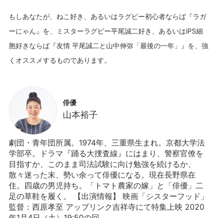
もしあなたが、ねこ好き、あるいはラグビー初心者ならば『ラガ
ーにゃん』を、ミスターラグビー平尾誠二好き、あるいはiPS細
胞好きならば『友情 平尾誠二と山中伸弥「最後の一年」』を、強
俳優
山本裕子
劇団・青年団所属。1974年、三重県生まれ。京都大学法
学部卒。ドラマ『踊る大捜査線』にはまり、警察官僚を
目指すか、このまま司法試験に向け勉強を続けるか、
散々迷った末、勢い余って俳優になる。現在長野県在
住。四歳の男児持ち。「トマト農家の嫁」と「俳優」二
足の草鞋を履く。 【出演情報】 映画「シスターフッド」
監督：西原孝至 アップリンク吉祥寺にて特集上映 2020
年1月4日（土）19:50の回