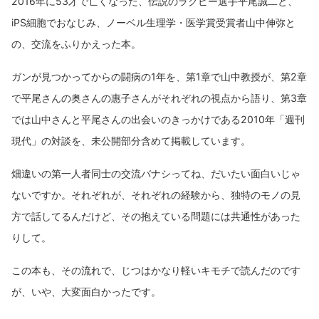
2016年に53才で亡くなった、伝説のラグビー選手平尾誠二と、
iPS細胞でおなじみ、ノーベル生理学・医学賞受賞者山中伸弥と
の、交流をふりかえった本。
ガンが見つかってからの闘病の1年を、第1章で山中教授が、第2章
で平尾さんの奥さんの惠子さんがそれぞれの視点から語り、第3章
では山中さんと平尾さんの出会いのきっかけである2010年「週刊
現代」の対談を、未公開部分含めて掲載しています。
畑違いの第一人者同士の交流バナシってね、だいたい面白いじゃ
ないですか。それぞれが、それぞれの経験から、独特のモノの見
方で話してるんだけど、その抱えている問題には共通性があった
りして。
この本も、その流れで、じつはかなり軽いキモチで読んだのです
が、いや、大変面白かったです。