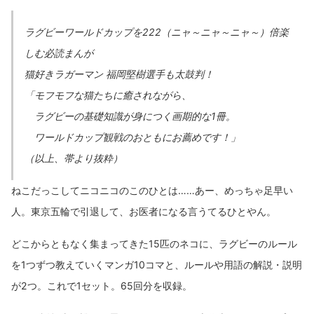
ラグビーワールドカップを222（ニャ～ニャ～ニャ～）倍楽
しむ必読まんが
猫好きラガーマン 福岡堅樹選手も太鼓判！
「モフモフな猫たちに癒されながら、
ラグビーの基礎知識が身につく画期的な1冊。
ワールドカップ観戦のおともにお薦めです！」
（以上、帯より抜粋）
ねこだっこしてニコニコのこのひとは……あー、めっちゃ足早い
人。東京五輪で引退して、お医者になる言うてるひとやん。
どこからともなく集まってきた15匹のネコに、ラグビーのルール
を1つずつ教えていくマンガ10コマと、ルールや用語の解説・説明
が2つ。これで1セット。65回分を収録。