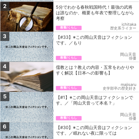
2
5分でわかる春秋戦国時代！最強の武将
は誰なのか、概要も年表で整理しながら
考察
ichitaka
教養/くらし
歴史系ライター
3
【#33】※この岡山天音はフィクション
です。／もり
岡山天音
教養/くらし
俳優
4
儒教とは？教えの内容・五常をわかりや
すく解説【日本への影響も】
majisaru
教養/くらし
史学部卒の歴史好き
5
【#1】※この岡山天音はフィクションで
す。／「岡山天音って本名？」
岡山天音
教養/くらし
俳優
6
【#30】※この岡山天音はフィクション
です。／眠れない夜に限っては