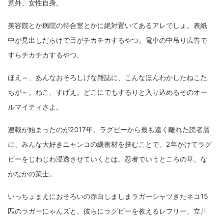
意外、女性自身。
美容院とか病院の待合室とかに絶対置いてあるアレでしょ。表紙
中が見出しだらけで目がチカチカするやつ。電車の中吊り広告で
すらチカチカするやつ。
ほえ～、あんなおそろしげな雑誌に、こんなほんわかしたねこた
ちが～。ねこ、すげえ。どこにでもするりと入り込めるそのオー
ルマイティさよ。
連載が始まったのが2017年。ラグビーから最も遠く離れた読者層
に、みんな大好きニャンコの緩衝材を挟むことで、2年かけてラグ
ビーをじわじわ浸透させていくとは。忍者でいうところの草。な
かなかの策士。
いっちょまえにおそろいの赤白しましまラガーシャツきたネコ15
匹のラガーにゃんズと、彼らにラグビーを教えるレフリー、立川