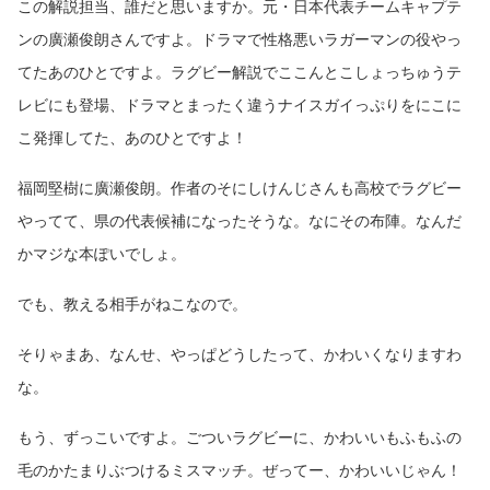
この解説担当、誰だと思いますか。元・日本代表チームキャプテ
ンの廣瀬俊朗さんですよ。ドラマで性格悪いラガーマンの役やっ
てたあのひとですよ。ラグビー解説でここんとこしょっちゅうテ
レビにも登場、ドラマとまったく違うナイスガイっぷりをにこに
こ発揮してた、あのひとですよ！
福岡堅樹に廣瀬俊朗。作者のそにしけんじさんも高校でラグビー
やってて、県の代表候補になったそうな。なにその布陣。なんだ
かマジな本ぽいでしょ。
でも、教える相手がねこなので。
そりゃまあ、なんせ、やっぱどうしたって、かわいくなりますわ
な。
もう、ずっこいですよ。ごついラグビーに、かわいいもふもふの
毛のかたまりぶつけるミスマッチ。ぜってー、かわいいじゃん！