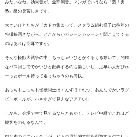
みたいなね。効果音が、全部濁音。マンガでいうなら『魁！男
塾』級の暑苦しさです。
大きいひとたちがドカドカ集まって、スクラム組む様子は往年の
特撮映画さながら。どこからかガシーンガシーンと聞こえてくる
のはあれは空耳ですか。
そんな怪獣大戦争の中、ちっちゃいひとがくるくる動いて、的確
なパス回しででかいひと翻弄するのも楽しいし、足早い人がぴゅ
ーっとボール持って走っちゃうのも痛快。
あっちもこっちも怪獣同士はくんずほぐれつ。あんなでかいラグ
ビーボールが、小さすぎて見えなアアアい!!
しかも、会場で生で見てるならともかく、テレビ中継でこれほど
観客をのせるなんて。
肉と肉のぶつかり合いが、ヒトの原始的本能を刺激するのでしょ