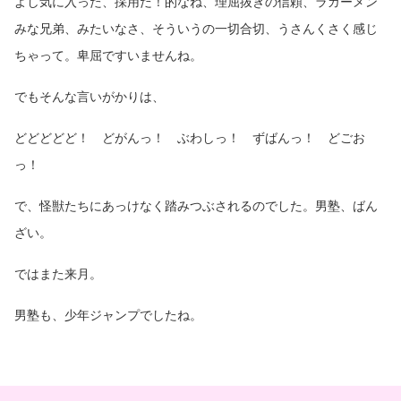
よし気に入った、採用だ！的なね、理屈抜きの信頼、ラガーメン
みな兄弟、みたいなさ、そういうの一切合切、うさんくさく感じ
ちゃって。卑屈ですいませんね。
でもそんな言いがかりは、
どどどどど！ どがんっ！ ぶわしっ！ ずばんっ！ どごお
っ！
で、怪獣たちにあっけなく踏みつぶされるのでした。男塾、ばん
ざい。
ではまた来月。
男塾も、少年ジャンプでしたね。