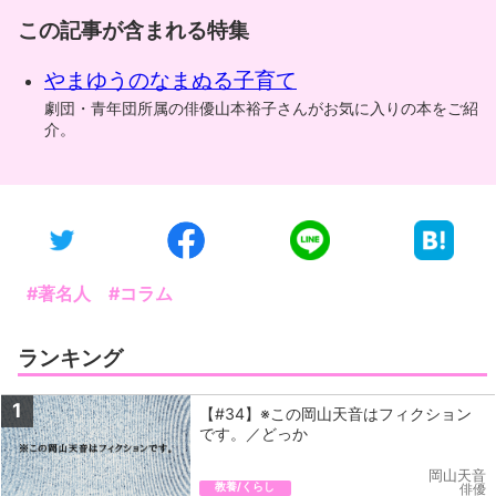
この記事が含まれる特集
やまゆうのなまぬる子育て
劇団・青年団所属の俳優山本裕子さんがお気に入りの本をご紹
介。
#著名人
#コラム
ランキング
1
【#34】※この岡山天音はフィクション
です。／どっか
岡山天音
教養/くらし
俳優