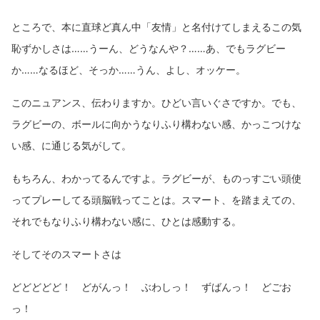
ところで、本に直球ど真ん中「友情」と名付けてしまえるこの気
恥ずかしさは……うーん、どうなんや？……あ、でもラグビー
か……なるほど、そっか……うん、よし、オッケー。
このニュアンス、伝わりますか。ひどい言いぐさですか。でも、
ラグビーの、ボールに向かうなりふり構わない感、かっこつけな
い感、に通じる気がして。
もちろん、わかってるんですよ。ラグビーが、ものっすごい頭使
ってプレーしてる頭脳戦ってことは。スマート、を踏まえての、
それでもなりふり構わない感に、ひとは感動する。
そしてそのスマートさは
どどどどど！ どがんっ！ ぶわしっ！ ずばんっ！ どごお
っ！