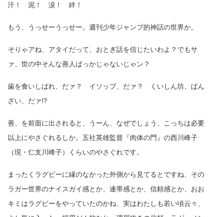
汗！ 泥！ 涙！ 絆！
もう、うっせーうっせー。週刊少年ジャンプ的神話の世界か。
そりゃアね、アタイだって、おとぎ話を信じたいわよ？でもサ
ァ、世の中そんな善人ばっかじゃないじゃン？
歯を食いしばれ、だァ？ イソップ、だァ？ くいしん坊、ばん
ざい、だァ!?
善、を前面に出されると、うーん、なぜでしょう、こっちは必要
以上にやさぐれるしか。五社英雄監督『肉体の門』の西川峰子
（現・仁支川峰子）くらいのやさぐれです。
まったくラグビーに縁のなかった外側から見てるとですね、その
ラガー世界のナイスガイ感とか、連帯感とか、信頼感とか、おお
キミはラグビーをやっていたのかね、実はわたしも若い頃云々、