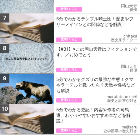
岡山天音
教養/くらし
俳優
7
5分でわかるテンプル騎士団！歴史やフ
リーメイソンとの関係などを解説！
ichitaka
教養/くらし
歴史系ライター
8
【#31】※この岡山天音はフィクションで
す。／おめでとう
岡山天音
教養/くらし
俳優
9
5分でわかるクズリの最強な生態！クマ
やラーテルと戦ったら？天敵や性格など
も解説
marutatabokichi
教養/くらし
歴史と読書が好き
10
5分でわかる史記！内容や作者の司馬
遷、わかりやすいおすすめ本などを解
説！
majisaru
教養/くらし
史学部卒の歴史好き