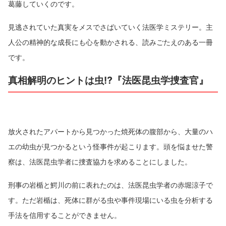
葛藤していくのです。
見逃されていた真実をメスでさばいていく法医学ミステリー。主
人公の精神的な成長にも心を動かされる、読みごたえのある一冊
です。
真相解明のヒントは虫⁉『法医昆虫学捜査官』
放火されたアパートから見つかった焼死体の腹部から、大量のハ
エの幼虫が見つかるという怪事件が起こります。頭を悩ませた警
察は、法医昆虫学者に捜査協力を求めることにしました。
刑事の岩楯と鰐川の前に表れたのは、法医昆虫学者の赤堀涼子で
す。ただ岩楯は、死体に群がる虫や事件現場にいる虫を分析する
手法を信用することができません。