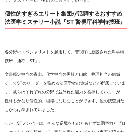
く、ミステリー初心者の人にもおすすめです。
個性的すぎるエリート集団が活躍するおすすめ
法医学ミステリー小説『ST 警視庁科学特捜班』
各分野のスペシャリストを起用して、警視庁に新設された科学特
捜班、通称「ST」。
文書鑑定担当の青山、化学担当の黒崎と山吹、物理担当の結城、
そしてSTのリーダーを務める法医学者の赤城などが所属していま
す。彼らはそれぞれの分野で並外れた能力を発揮していますが、
性格もかなり個性的。組織になじむことができず、他の捜査員た
ちからは疎まれていました。
しかしSTメンバーは、そんな逆境をものともせずに洞察力とプロ
ファイリングを駆使して、事件の裏にとんでもない事実が隠され