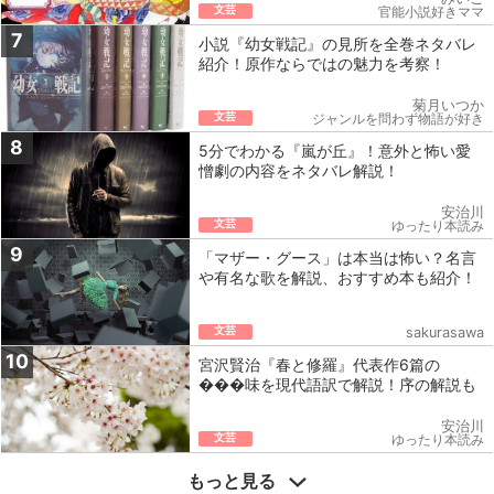
文芸
官能小説好きママ
7
小説『幼女戦記』の見所を全巻ネタバレ
紹介！原作ならではの魅力を考察！
菊月いつか
文芸
ジャンルを問わず物語が好き
8
5分でわかる『嵐が丘』！意外と怖い愛
憎劇の内容をネタバレ解説！
安治川
文芸
ゆったり本読み
9
「マザー・グース」は本当は怖い？名言
や有名な歌を解説、おすすめ本も紹介！
文芸
sakurasawa
10
宮沢賢治『春と修羅』代表作6篇の
���味を現代語訳で解説！序の解説も
安治川
文芸
ゆったり本読み
もっと見る