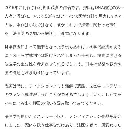
2018年に刊行された押田茂實の作品です。押田はDNA鑑定の第一
人者と呼ばれ、およそ50年にわたって法医学分野で尽力してきた
人物。本作は小説ではなく、彼がこれまで捜査に関わった事件
を、法医学の見知から解説した新書になります。
科学捜査によって無罪となった事例もあれば、科学的証拠がある
にも関わらず裁判では退けられてしまった事例も。捜査における
法医学の重要性を考えさせられるでしょう。日本の警察や裁判制
度の課題も浮き彫りになっています。
現実は時に、フィクションよりも難解で残酷。法医学ミステリー
のファンも興味深く読むことができるでしょう。淡々とした文章
からにじみ出る押田の想いを汲み取ってみてください。
法医学を用いたミステリー小説と、ノンフィクション作品を紹介
しました。死体を扱う仕事なだけあり、法医学者は一風変わった