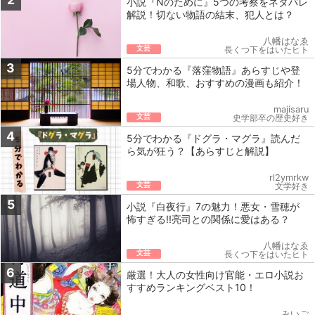
小説『Nのために』5つの考察をネタバレ
解説！切ない物語の結末、犯人とは？
八幡はなゑ
文芸
長くつ下をはいたヒト
3
5分でわかる『落窪物語』あらすじや登
場人物、和歌、おすすめの漫画も紹介！
majisaru
文芸
史学部卒の歴史好き
4
5分でわかる『ドグラ・マグラ』読んだ
ら気が狂う？【あらすじと解説】
rl2ymrkw
文芸
文学好き
5
小説『白夜行』7の魅力！悪女・雪穂が
怖すぎる!!亮司との関係に愛はある？
八幡はなゑ
文芸
長くつ下をはいたヒト
6
厳選！大人の女性向け官能・エロ小説お
すすめランキングベスト10！
みいご