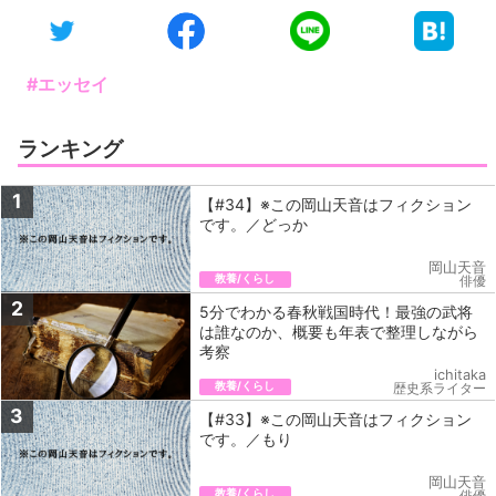
#エッセイ
ランキング
1
【#34】※この岡山天音はフィクション
です。／どっか
岡山天音
教養/くらし
俳優
2
5分でわかる春秋戦国時代！最強の武将
は誰なのか、概要も年表で整理しながら
考察
ichitaka
教養/くらし
歴史系ライター
3
【#33】※この岡山天音はフィクション
です。／もり
岡山天音
教養/くらし
俳優