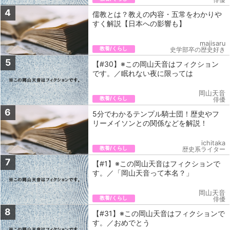
4
儒教とは？教えの内容・五常をわかりや
すく解説【日本への影響も】
majisaru
教養/くらし
史学部卒の歴史好き
5
【#30】※この岡山天音はフィクション
です。／眠れない夜に限っては
岡山天音
教養/くらし
俳優
6
5分でわかるテンプル騎士団！歴史やフ
リーメイソンとの関係などを解説！
ichitaka
教養/くらし
歴史系ライター
7
【#1】※この岡山天音はフィクションで
す。／「岡山天音って本名？」
岡山天音
教養/くらし
俳優
8
【#31】※この岡山天音はフィクションで
す。／おめでとう