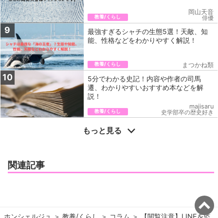
岡山天音
教養/くらし
俳優
9
最強すぎるシャチの生態5選！天敵、知
能、性格などをわかりやすく解説！
教養/くらし
まつかね類
10
5分でわかる史記！内容や作者の司馬
遷、わかりやすいおすすめ本などを解
説！
majisaru
教養/くらし
史学部卒の歴史好き
もっと見る
関連記事
ホンシェルジュ
＞ 
教養/くらし
＞ 
コラム
＞ 
【閲覧注意】LINEを監