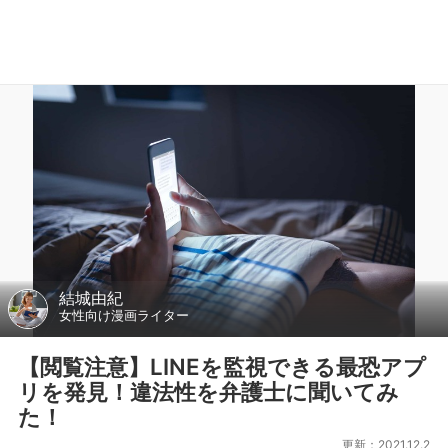
結城由紀
女性向け漫画ライター
【閲覧注意】LINEを監視できる最恐アプ
リを発見！違法性を弁護士に聞いてみ
た！
更新：2021.12.2