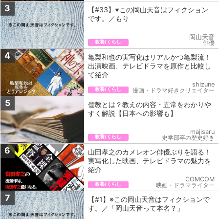
3
【#33】※この岡山天音はフィクション
です。／もり
岡山天音
教養/くらし
俳優
4
亀梨和也の実写化はリアルかつ亀梨流！
出演映画、テレビドラマを原作と比較し
て紹介
shizune
教養/くらし
漫画・ドラマ好きクリエイター
5
儒教とは？教えの内容・五常をわかりや
すく解説【日本への影響も】
majisaru
教養/くらし
史学部卒の歴史好き
6
山田孝之のカメレオン俳優ぶりを語る！
実写化した映画、テレビドラマの魅力を
紹介
COMCOM
教養/くらし
映画・ドラマライター
7
【#1】※この岡山天音はフィクションで
す。／「岡山天音って本名？」