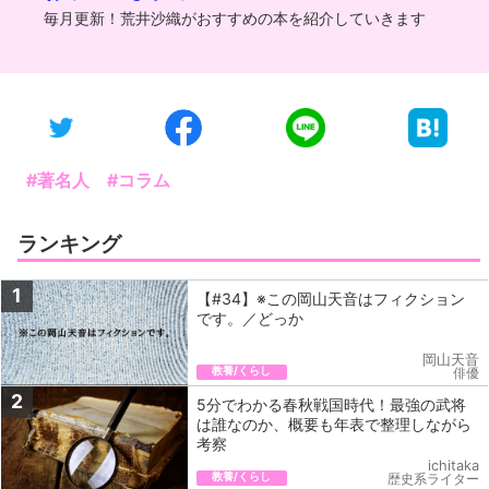
毎月更新！荒井沙織がおすすめの本を紹介していきます
#著名人
#コラム
ランキング
1
【#34】※この岡山天音はフィクション
です。／どっか
岡山天音
教養/くらし
俳優
2
5分でわかる春秋戦国時代！最強の武将
は誰なのか、概要も年表で整理しながら
考察
ichitaka
教養/くらし
歴史系ライター