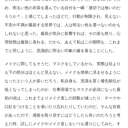
め、明るい色の衣装を選んでいる自分を一瞬「適切では無いのだ
ろうか？」と感じてしまったほどだ。行動が制限され、見えない
不安や不満が蔓延する世界では、人は明るい色を選べないのかも
しれないと思った。服装が気分に影響すれば、その逆も然り。心
理状態は服装に表れる。だから、あえて私はこの期間も、これま
でと同じように、意識的に明るい印象の服を着ることにした。
メイクに関してもそうだ。マスクをしているから、実際は目より
も下の部分はほとんど見えない。メイクを簡単に済ませるように
なったという人が多いだろう。私自身も、意識を置く優先順位が
低くなってしまったのか、仕事現場でもマスクが必須になった最
初の頃は、これまでよりメイク直しの回数が減ったり、チークや
口紅をつけることを省いたり忘れたりしていたのだ。そんな自覚
があったので、感覚を取り戻すにはどうしたら良いのだろうと考
えた時、試しにメイクやメイク直しをいつも通りにしてみた。す