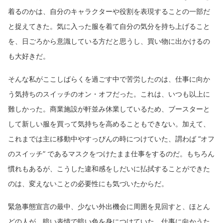
着るのかは、自分のキャラクターや役割を表現することの一部だ
と捉えてきた。気に入った服を着て自分の気分を持ち上げること
を、日ごろから意識している方だと思うし、買い物に出かけるの
も大好きだ。
そんな私がここしばらくを過ごす中で苦労したのは、仕事に向か
う気持ちのスイッチのオン・オフだった。これは、いつも以上に
難しかった。商業施設が軒並み休業しているため、ブースターと
して新しい服を買って気持ちを高めることもできない。加えて、
これまでは主に移動中やすっぴんの時につけていた、謂わば “オフ
のスイッチ” であるマスクをつけたまま仕事をするのだ。もちろん
慣れもあるが、こうした違和感をしだいに払拭することができた
のは、変えないことの必要性にも気づいたからだ。
緊急事態宣言の最中、少ない外出機会に周囲を見回すと、ほとん
どの人が、暗い表情で暗い色を身につけていた。仕事に向かうた