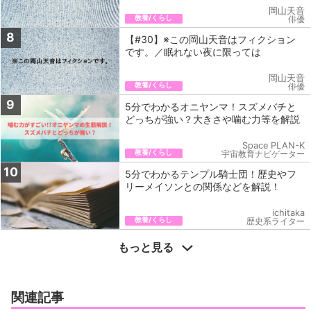
岡山天音
教養/くらし
俳優
8
【#30】※この岡山天音はフィクション
です。／眠れない夜に限っては
岡山天音
教養/くらし
俳優
9
5分でわかるオニヤンマ！スズメバチと
どっちが強い？大きさや噛む力等を解説
Space PLAN-K
教養/くらし
宇宙教育ナビゲーター
10
5分でわかるテンプル騎士団！歴史やフ
リーメイソンとの関係などを解説！
ichitaka
教養/くらし
歴史系ライター
もっと見る
関連記事