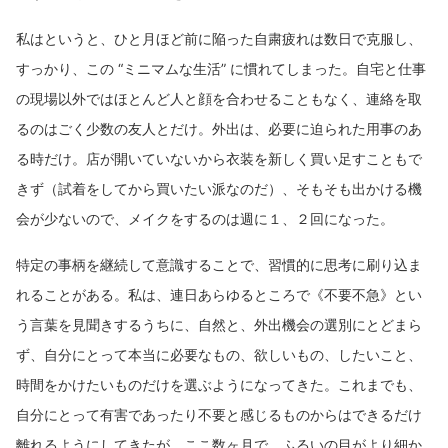
私はというと、ひと月ほど前に陥った自粛疲れは数日で克服し、
すっかり、この “ミニマムな生活” に慣れてしまった。自宅と仕事
の現場以外ではほとんど人と顔を合わせることもなく、連絡を取
るのはごく少数の友人とだけ。外出は、必要に迫られた用事のあ
る時だけ。店が開いていないから衣装を新しく買い足すこともで
きず（試着をしてから買いたい派なのだ）、そもそも出かける機
会が少ないので、メイクをするのは週に１、２回になった。
特定の事柄を継続して意識することで、習慣的に思考に刷り込ま
れることがある。私は、連日あらゆるところで《不要不急》とい
う言葉を見聞きするうちに、自然と、外出機会の選別にとどまら
ず、自分にとって本当に必要なもの、欲しいもの、したいこと、
時間をかけたいものだけを選ぶようになってきた。これまでも、
自分にとって有害であったり不要と感じるものからはできるだけ
離れるようにしてきたが、ここ数ヶ月で、ふるいの目がより細か