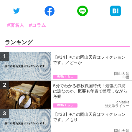
#著名人
#コラム
ランキング
1
【#34】※この岡山天音はフィクション
です。／どっか
岡山天音
教養/くらし
俳優
2
5分でわかる春秋戦国時代！最強の武将
は誰なのか、概要も年表で整理しながら
考察
ichitaka
教養/くらし
歴史系ライター
3
【#33】※この岡山天音はフィクション
です。／もり
岡山天音