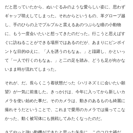
だと思っていたから、ぬいぐるみのような愛らしい姿に、思わず
ギャップ萌えしてしまった。それからというもの、革グローブ越
し、手のひらの上でプルプルと震えるあのつぶらな瞳の小動物
に、もう一度会いたいと想ってきたのだった。行こうと思えばす
ぐに訪ねることができる場所ではあるのだが、あまりにピンポイ
ントな目的ゆえに、「人を誘うのもなぁ。」と躊躇し、かといっ
て「一人で行くのもなぁ。」と二の足を踏み、どうも足が向かな
いまま時が流れてしまった。
それが、だ。長らくこう着状態だった《ハリネズミに会いたい願
望》が一気に前進した。きっかけは、今年に入ってから新しいカ
メラを使い始めた事だ。そのカメラは、動きのあるものも綺麗に
撮れそうだということで、これまで愛用のカメラでは撮ってこな
かった、動く被写体にも挑戦してみたくなったのだ。
さてやっと強い動機ができたと思った矢先に、このコロナ禍だ。