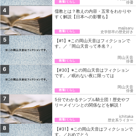
教養/くらし
俳優
4
儒教とは？教えの内容・五常をわかりや
すく解説【日本への影響も】
majisaru
教養/くらし
史学部卒の歴史好き
5
【#1】※この岡山天音はフィクションで
す。／「岡山天音って本名？」
岡山天音
教養/くらし
俳優
6
【#30】※この岡山天音はフィクション
です。／眠れない夜に限っては
岡山天音
教養/くらし
俳優
7
5分でわかるテンプル騎士団！歴史やフ
リーメイソンとの関係などを解説！
ichitaka
教養/くらし
歴史系ライター
8
【#31】※この岡山天音はフィクションで
す。／おめでとう