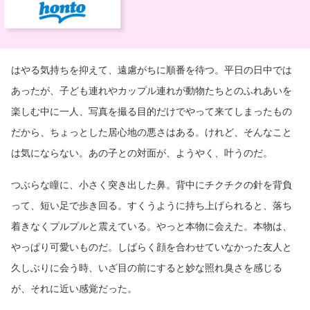
はやる気持ちを抑えて、遠慮がちに順番を待つ。平日の日中では
あったが、子ども連れやカップル連れが動物たちとのふれあいを
楽しむ中に一人、写真を撮る目的だけでやって来てしまったもの
だから、ちょっとした居心地の悪さはある。けれど、そんなこと
は気にならない。あの子との対面が、ようやく、叶うのだ。
つぶらな瞳に、小さく突き出した鼻。背中にチクチクの針を背負
って、短い足で歩き回る。すくうように持ち上げられると、落ち
着きなくプルプルと震えている。やっと本物に会えた。本物は、
やっぱり可愛いものだ。しばらく顔を合わせていなかった友人と
久しぶりに会う時、いざ目の前にすると妙な照れ臭さを感じる
が、それに近い感覚だった。