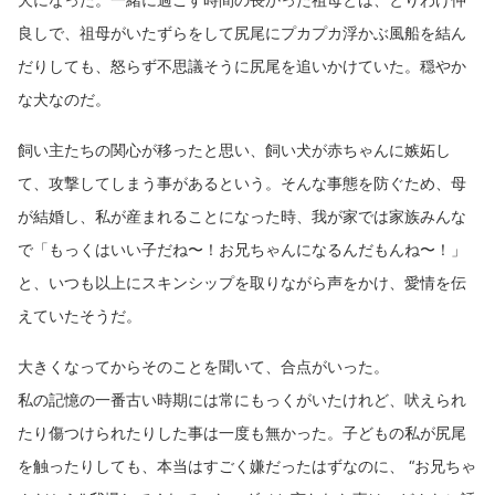
良しで、祖母がいたずらをして尻尾にプカプカ浮かぶ風船を結ん
だりしても、怒らず不思議そうに尻尾を追いかけていた。穏やか
な犬なのだ。
飼い主たちの関心が移ったと思い、飼い犬が赤ちゃんに嫉妬し
て、攻撃してしまう事があるという。そんな事態を防ぐため、母
が結婚し、私が産まれることになった時、我が家では家族みんな
で「もっくはいい子だね〜！お兄ちゃんになるんだもんね〜！」
と、いつも以上にスキンシップを取りながら声をかけ、愛情を伝
えていたそうだ。
大きくなってからそのことを聞いて、合点がいった。
私の記憶の一番古い時期には常にもっくがいたけれど、吠えられ
たり傷つけられたりした事は一度も無かった。子どもの私が尻尾
を触ったりしても、本当はすごく嫌だったはずなのに、 “お兄ちゃ