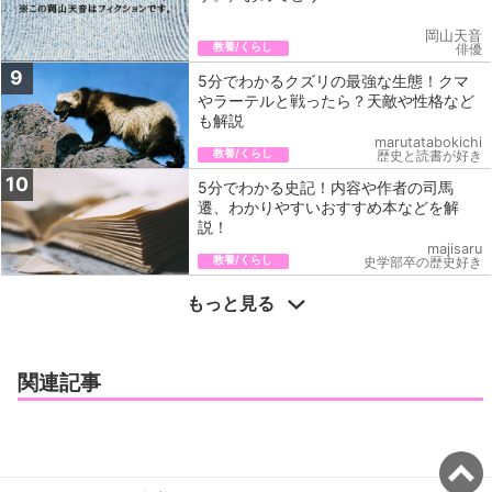
岡山天音
教養/くらし
俳優
9
5分でわかるクズリの最強な生態！クマ
やラーテルと戦ったら？天敵や性格など
も解説
marutatabokichi
教養/くらし
歴史と読書が好き
10
5分でわかる史記！内容や作者の司馬
遷、わかりやすいおすすめ本などを解
説！
majisaru
教養/くらし
史学部卒の歴史好き
もっと見る
関連記事