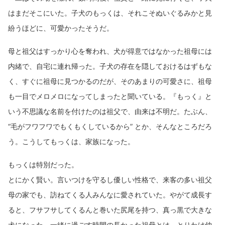
はまだそこにいた。子犬のもっくは、それこそぬいぐるみかと見
紛うほどに、可愛かったそうだ。
母と祖父はすっかり心を奪われ、犬が得意ではなかった祖母には
内緒で、自宅に連れ帰った。子犬の存在を隠しておけるはずもな
く、すぐに祖母に見つかるのだが、そのあまりの可愛さに、祖母
も一目でメロメロになってしまったと聞いている。『もっく』と
いう不思議な名前を付けたのは祖父で、由来は不明だ。たぶん、
“毛がフワフワでもくもくしているから” とか、そんなところだろ
う。こうしてもっくは、家族になった。
もっくは特別だった。
とにかく賢い。言いつけを守るし優しい性格で、来客の多い祖父
母の家でも、訪ねてくる人みんなに愛されていた。やがて成長す
ると、フサフサしてくるんと巻いた尻尾を持つ、真っ黒で大きな
犬になった。一緒に過ごす時間の長かった祖母とは、とりわけ仲