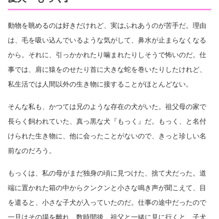
動物を眺めるのは好きだけれど、実はふれあうのが苦手だ。理由
は、毛を吸い込んでいるような気がして、鼻水が止まらなくなる
から。それに、引っかかれたり噛まれたりしそうで怖いのだ。仕
事では、肩に猿をのせたり首に大きな蛇を巻いたりしたけれど、
私生活では人間以外の生き物に接することがほとんどない。
そんな私も、かつては兄のような存在の犬がいた。祖父母の家で
長らく飼われていた、真っ黒な犬『もっく』だ。もっく、と名付
けられた生き物に、他に会ったことがないので、きっと珍しい名
前なのだろう。
もっくは、私の母がまだ独身の頃に見つけた、捨て犬だった。道
端に置かれた箱の中からクンクンと小さな鳴き声が聞こえて、目
を遣ると、小さな子犬が入っていたのだ。仕事の途中だったので
一旦はその場を離れ、数時間後、祖父と一緒に見に行くと、子犬