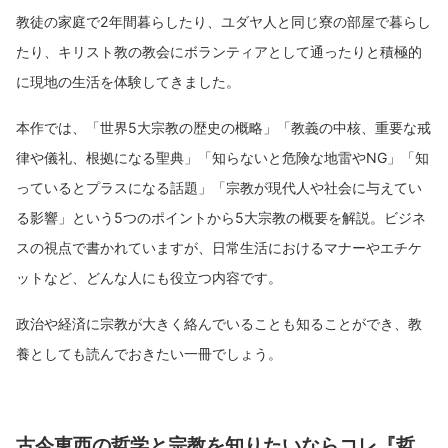
教徒の家庭で2年間暮らしたり、ユダヤ人と同じ寮の部屋で暮らし
たり、キリスト教の教会にボランティアとして通ったりと積極的
に現地の生活を体験してきました。
本作では、「世界5大宗教の歴史の概略」「教義の中核、重要な戒
律や儀礼、根拠になる聖典」「知らないと危険な地雷やNG」「知
っているとプラスになる話題」「宗教が現代人や社会に与えてい
る影響」という5つのポイントから5大宗教の概要を解説。ビジネ
スの視点で書かれていますが、日常生活におけるマナーやエチケ
ットなど、どんな人にも役立つ内容です。
政治や経済に宗教が大きく絡んでいることも知ることができ、教
養としても読んでおきたい一冊でしょう。
古今東西の哲学と宗教を知りたいならコレ『哲