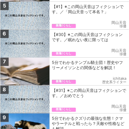
5
【#1】※この岡山天音はフィクションで
す。／「岡山天音って本名？」
岡山天音
教養/くらし
俳優
6
【#30】※この岡山天音はフィクション
です。／眠れない夜に限っては
岡山天音
教養/くらし
俳優
7
5分でわかるテンプル騎士団！歴史やフ
リーメイソンとの関係などを解説！
ichitaka
教養/くらし
歴史系ライター
8
【#31】※この岡山天音はフィクションで
す。／おめでとう
岡山天音
教養/くらし
俳優
9
5分でわかるクズリの最強な生態！クマ
やラーテルと戦ったら？天敵や性格など
も解説