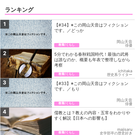
ランキング
1
【#34】※この岡山天音はフィクション
です。／どっか
岡山天音
教養/くらし
俳優
2
5分でわかる春秋戦国時代！最強の武将
は誰なのか、概要も年表で整理しながら
考察
ichitaka
教養/くらし
歴史系ライター
3
【#33】※この岡山天音はフィクション
です。／もり
岡山天音
教養/くらし
俳優
4
儒教とは？教えの内容・五常をわかりや
すく解説【日本への影響も】
majisaru
教養/くらし
史学部卒の歴史好き