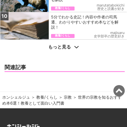
marutatabokichi
教養/くらし
歴史と読書が好き
10
5分でわかる史記！内容や作者の司馬
遷、わかりやすいおすすめ本などを解
説！
majisaru
教養/くらし
史学部卒の歴史好き
もっと見る
関連記事
ホンシェルジュ
＞ 
教養/くらし
＞ 
宗教
＞ 
世界の宗教を知るおすす
め本6選！教養として面白い入門書