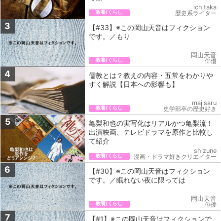
ichitaka
教養/くらし
歴史系ライター
3
【#33】※この岡山天音はフィクション
です。／もり
岡山天音
教養/くらし
俳優
4
儒教とは？教えの内容・五常をわかりや
すく解説【日本への影響も】
majisaru
教養/くらし
史学部卒の歴史好き
5
亀梨和也の実写化はリアルかつ亀梨流！
出演映画、テレビドラマを原作と比較し
て紹介
shizune
教養/くらし
漫画・ドラマ好きクリエイター
6
【#30】※この岡山天音はフィクション
です。／眠れない夜に限っては
岡山天音
教養/くらし
俳優
7
【#1】※この岡山天音はフィクションで