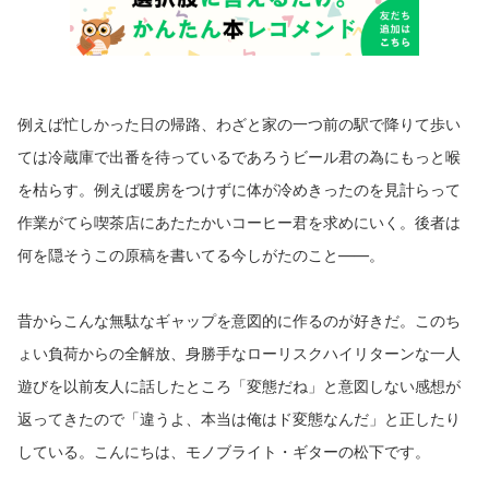
ワンマンツアー『LIVE-RALLY』を全国7カ所にて実施。2013年にはキ
ャリア初となるベストアルバム『Remain in MONOBRIGHT』もリリー
ス。。翌年、2014年3月にはZepp Tokyoでのワンマンライブも開催さ
れた。2015年6月にデビュー当時からのメンバーでもあったドラムの
瀧谷翼が脱退。夏に、メンバーのソロ活動を経て、同年10月に新体制
で新境地を目指す。2016年4月20日には、2年半ぶりとなるオリジナ
例えば忙しかった日の帰路、わざと家の一つ前の駅で降りて歩い
ルアルバム『Bright Ground Music』をリリースした。また、現在4:5
2からフジテレビにてオンエア中の新作アニメーション『ぼのぼの』の
ては冷蔵庫で出番を待っているであろうビール君の為にもっと喉
主題歌に、モノブライトの書き下ろし楽曲「bonobonoする」が使用
されている。6月には地元・北海道を含むワンマンツアー『Bright Gro
を枯らす。例えば暖房をつけずに体が冷めきったのを見計らって
und Music ～B.G.M～ Tour』を開催した。10月にはデビュー10周年を
記念した初のセルフカバー・アルバム『VerSus』がリリースされた。
作業がてら喫茶店にあたたかいコーヒー君を求めにいく。後者は
2017年11月より全国ツアー モノブライトTOUR2017「monobright ×
何を隠そうこの原稿を書いてる今しがたのこと――。
MONOBRIGHT × モノブライト 2007-2017」を開催。ツアー終了後、
無期限の活動休止に入る。 http://www.monobright.jp/
昔からこんな無駄なギャップを意図的に作るのが好きだ。このち
ょい負荷からの全解放、身勝手なローリスクハイリターンな一人
遊びを以前友人に話したところ「変態だね」と意図しない感想が
返ってきたので「違うよ、本当は俺はド変態なんだ」と正したり
している。こんにちは、モノブライト・ギターの松下です。