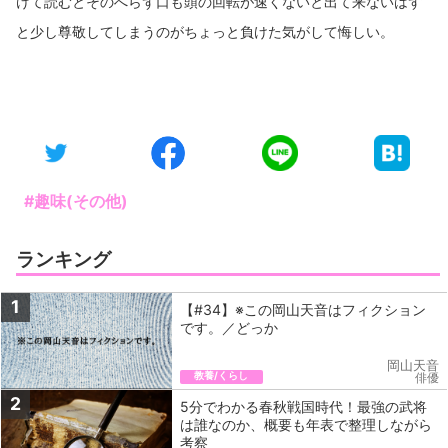
けて読むとそのへらず口も頭の回転が速くないと出て来ないはず
と少し尊敬してしまうのがちょっと負けた気がして悔しい。
#趣味(その他)
ランキング
1
【#34】※この岡山天音はフィクション
です。／どっか
岡山天音
教養/くらし
俳優
2
5分でわかる春秋戦国時代！最強の武将
は誰なのか、概要も年表で整理しながら
考察