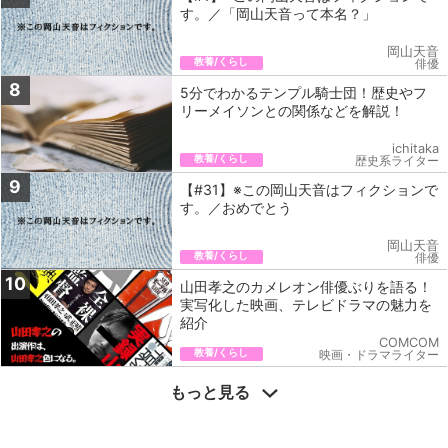
す。／「岡山天音って本名？」
岡山天音
教養/くらし
俳優
8
5分でわかるテンプル騎士団！歴史やフ
リーメイソンとの関係などを解説！
ichitaka
教養/くらし
歴史系ライター
9
【#31】※この岡山天音はフィクションで
す。／おめでとう
岡山天音
教養/くらし
俳優
10
山田孝之のカメレオン俳優ぶりを語る！
実写化した映画、テレビドラマの魅力を
紹介
COMCOM
教養/くらし
映画・ドラマライター
もっと見る