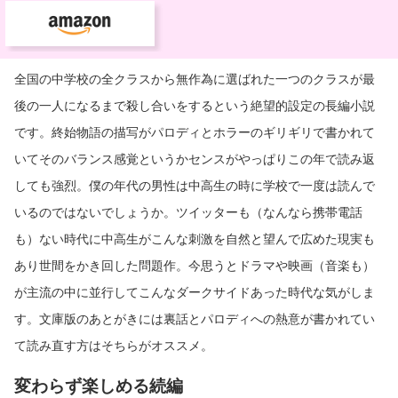
全国の中学校の全クラスから無作為に選ばれた一つのクラスが最
後の一人になるまで殺し合いをするという絶望的設定の長編小説
です。終始物語の描写がパロディとホラーのギリギリで書かれて
いてそのバランス感覚というかセンスがやっぱりこの年で読み返
しても強烈。僕の年代の男性は中高生の時に学校で一度は読んで
いるのではないでしょうか。ツイッターも（なんなら携帯電話
も）ない時代に中高生がこんな刺激を自然と望んで広めた現実も
あり世間をかき回した問題作。今思うとドラマや映画（音楽も）
が主流の中に並行してこんなダークサイドあった時代な気がしま
す。文庫版のあとがきには裏話とパロディへの熱意が書かれてい
て読み直す方はそちらがオススメ。
変わらず楽しめる続編