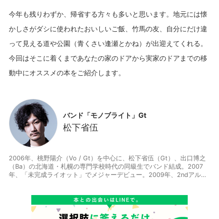
今年も残りわずか、帰省する方々も多いと思います。地元には懐
かしさがダシに使われたおいしいご飯、竹馬の友、自分にだけ違
って見える道や公園（青くさい逢瀬とかね）が出迎えてくれる。
今回はそこに着くまであなたの家のドアから実家のドアまでの移
バンド「モノブライト」Gt
松下省伍
2006年、桃野陽介（Vo / Gt）を中心に、松下省伍（Gt）、出口博之
（Ba）の北海道・札幌の専門学校時代の同級生でバンド結成。2007
年、「未完成ライオット」でメジャーデビュー。2009年、2ndアルバ
ム『monobright two』をリリースし、10月には大阪・なんばHatch、
東京・日比谷野外音楽堂でのワンマンライブ『BRIGHTEST HOPE』を
開催。ギターロックの表現の幅を広げるべく、様々なサウンドメイキ
ングに意欲的に挑戦。その集大成として3rd アルバム『ADVENTUR
E』を2010年10月にリリース。2012年にはデビュー5周年を迎えての