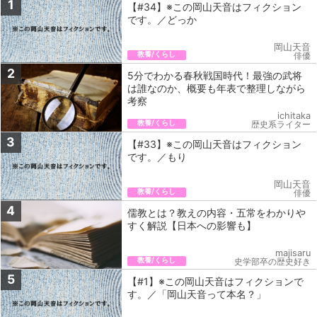
1
【#34】※この岡山天音はフィクション
です。／どっか
岡山天音
教養/くらし
俳優
2
5分でわかる春秋戦国時代！最強の武将
は誰なのか、概要も年表で整理しながら
考察
ichitaka
教養/くらし
歴史系ライター
3
【#33】※この岡山天音はフィクション
です。／もり
岡山天音
教養/くらし
俳優
4
儒教とは？教えの内容・五常をわかりや
すく解説【日本への影響も】
majisaru
教養/くらし
史学部卒の歴史好き
5
【#1】※この岡山天音はフィクションで
す。／「岡山天音って本名？」