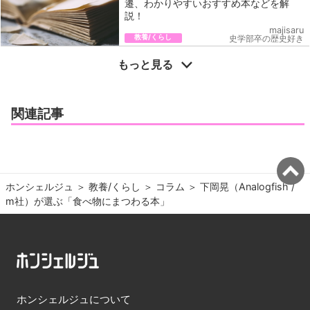
遷、わかりやすいおすすめ本などを解
説！
majisaru
教養/くらし
史学部卒の歴史好き
もっと見る
関連記事
ホンシェルジュ
＞ 
教養/くらし
＞ 
コラム
＞ 
下岡晃（Analogfish / 
m社）が選ぶ「食べ物にまつわる本」
ホンシェルジュについて