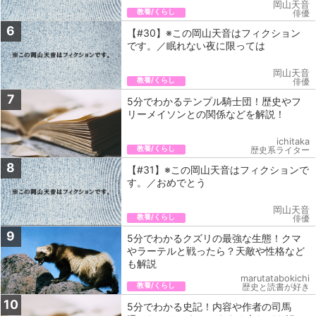
岡山天音
教養/くらし
俳優
6
【#30】※この岡山天音はフィクション
です。／眠れない夜に限っては
岡山天音
教養/くらし
俳優
7
5分でわかるテンプル騎士団！歴史やフ
リーメイソンとの関係などを解説！
ichitaka
教養/くらし
歴史系ライター
8
【#31】※この岡山天音はフィクションで
す。／おめでとう
岡山天音
教養/くらし
俳優
9
5分でわかるクズリの最強な生態！クマ
やラーテルと戦ったら？天敵や性格など
も解説
marutatabokichi
教養/くらし
歴史と読書が好き
10
5分でわかる史記！内容や作者の司馬