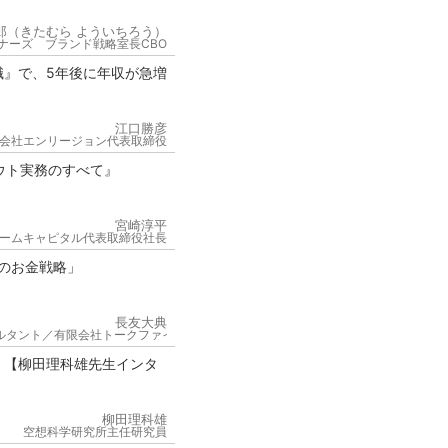
郎（きたむら よういちろう）
ナーズ ブランド戦略室長CBO
職』で、5年後に年収が急増
江口勝彦
会社エンリージョン代表取締役
ウト実務のすべて』
宮崎淳平
ームキャピタル代表取締役社長
来のお金戦略」
長友大典
サルタント／有限会社トークファイブ 代表取締役
！【柳田理科雄先生インタ
柳田理科雄
空想科学研究所主任研究員