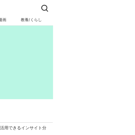
漫画
教養/くらし
ビジネス/キャリア
が活用できるインサイト分