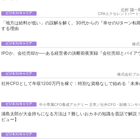
北村 陽一
ビジネス/キャリア
CPAエクセレントパート
「地方は給料が低い」の誤解を解く。30代からの『幸せのUターン転
する理由
ビジネス/キャリア
株式
IPOか、会社売却か──ある経営者の決断前夜実録『会社売却とバイア
ビジネス/キャリア
株式会社ブル
社外CFOとして年収1200万円を稼ぐ：特別な資格なしで始める「未
ビジネス/キャリア
中小専属CFO養成アカデミー 主宰／社外CFO・財務コン
浦島太郎が大金持ちになる方法は？難しいおカネの知識を昔話で解説
ビュー】
ビジネス/キャリア