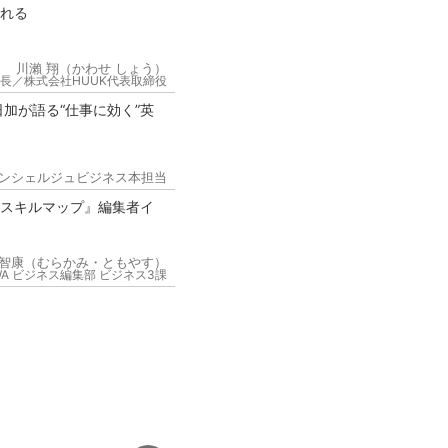
られる
川瀨 翔（かわせ しょう）
長／株式会社HUUK代表取締役
加が語る“仕事に効く”英
ンシェルジュビジネス本担当
るスキルマップ』編集者イ
智康（むらかみ・ともやす）
AWA ビジネス編集部 ビジネス3課