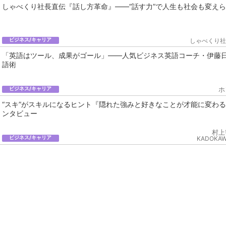
しゃべくり社長直伝『話し方革命』――“話す力”で人生も社会も変え
ビジネス/キャリア
しゃべくり社
「英語はツール、成果がゴール」——人気ビジネス英語コーチ・伊藤日
語術
ビジネス/キャリア
ホ
“スキ”がスキルになるヒント『隠れた強みと好きなことが才能に変わ
ンタビュー
村上
ビジネス/キャリア
KADOK