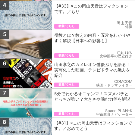
4
【#33】※この岡山天音はフィクション
です。／もり
岡山天音
教養/くらし
俳優
5
儒教とは？教えの内容・五常をわかりや
すく解説【日本への影響も】
majisaru
教養/くらし
史学部卒の歴史好き
6
山田孝之のカメレオン俳優ぶりを語る！
実写化した映画、テレビドラマの魅力を
紹介
COMCOM
教養/くらし
映画・ドラマライター
7
5分でわかるオニヤンマ！スズメバチと
どっちが強い？大きさや噛む力等を解説
Space PLAN-K
教養/くらし
宇宙教育ナビゲーター
8
【#31】※この岡山天音はフィクションで
す。／おめでとう