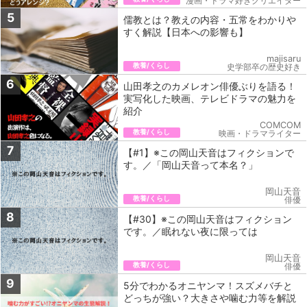
漫画・ドラマ好きクリエイター
5
儒教とは？教えの内容・五常をわかりや
すく解説【日本への影響も】
majisaru
教養/くらし
史学部卒の歴史好き
6
山田孝之のカメレオン俳優ぶりを語る！
実写化した映画、テレビドラマの魅力を
紹介
COMCOM
教養/くらし
映画・ドラマライター
7
【#1】※この岡山天音はフィクションで
す。／「岡山天音って本名？」
岡山天音
教養/くらし
俳優
8
【#30】※この岡山天音はフィクション
です。／眠れない夜に限っては
岡山天音
教養/くらし
俳優
9
5分でわかるオニヤンマ！スズメバチと
どっちが強い？大きさや噛む力等を解説