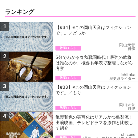
ランキング
1
【#34】※この岡山天音はフィクション
です。／どっか
岡山天音
教養/くらし
俳優
2
5分でわかる春秋戦国時代！最強の武将
は誰なのか、概要も年表で整理しながら
考察
ichitaka
教養/くらし
歴史系ライター
3
【#33】※この岡山天音はフィクション
です。／もり
岡山天音
教養/くらし
俳優
4
亀梨和也の実写化はリアルかつ亀梨流！
出演映画、テレビドラマを原作と比較し
て紹介
shizune
教養/くらし