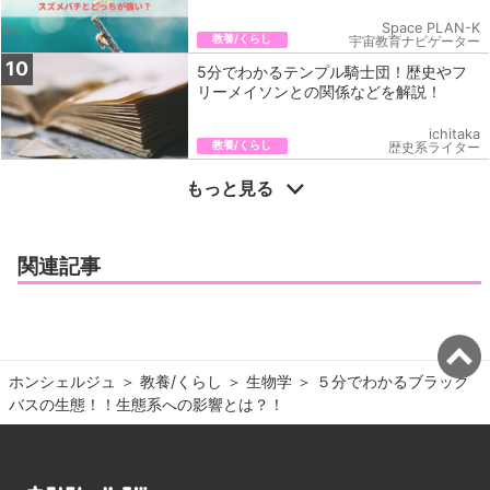
Space PLAN-K
教養/くらし
宇宙教育ナビゲーター
10
5分でわかるテンプル騎士団！歴史やフ
リーメイソンとの関係などを解説！
ichitaka
教養/くらし
歴史系ライター
もっと見る
関連記事
ホンシェルジュ
＞ 
教養/くらし
＞ 
生物学
＞ 
５分でわかるブラック
バスの生態！！生態系への影響とは？！