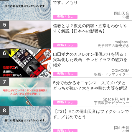
です。／もり
岡山天音
教養/くらし
俳優
5
儒教とは？教えの内容・五常をわかりや
すく解説【日本への影響も】
majisaru
教養/くらし
史学部卒の歴史好き
6
山田孝之のカメレオン俳優ぶりを語る！
実写化した映画、テレビドラマの魅力を
紹介
COMCOM
教養/くらし
映画・ドラマライター
7
5分でわかるオニヤンマ！スズメバチと
どっちが強い？大きさや噛む力等を解説
Space PLAN-K
教養/くらし
宇宙教育ナビゲーター
8
【#31】※この岡山天音はフィクションで
す。／おめでとう
岡山天音
教養/くらし
俳優