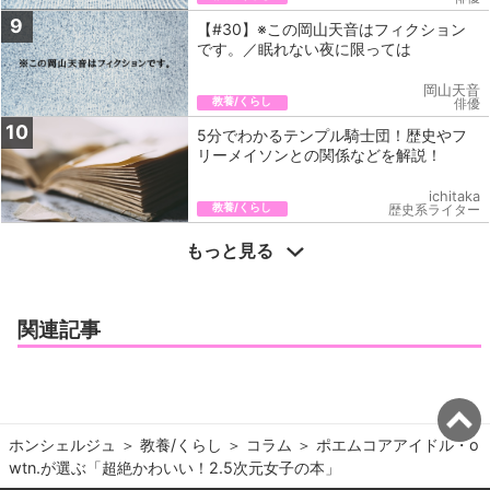
9
【#30】※この岡山天音はフィクション
です。／眠れない夜に限っては
岡山天音
教養/くらし
俳優
10
5分でわかるテンプル騎士団！歴史やフ
リーメイソンとの関係などを解説！
ichitaka
教養/くらし
歴史系ライター
もっと見る
関連記事
ホンシェルジュ
＞ 
教養/くらし
＞ 
コラム
＞ 
ポエムコアアイドル・o
wtn.が選ぶ「超絶かわいい！2.5次元女子の本」