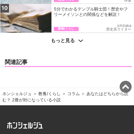
俳優
10
5分でわかるテンプル騎士団！歴史やフ
リーメイソンとの関係などを解説！
ichitaka
教養/くらし
歴史系ライター
もっと見る
関連記事
ホンシェルジュ
＞ 
教養/くらし
＞ 
コラム
＞ 
あなたはどちらから読
む？ 2冊が対になっている小説