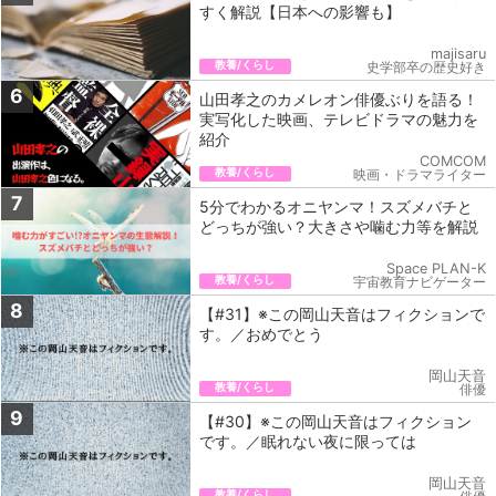
すく解説【日本への影響も】
majisaru
教養/くらし
史学部卒の歴史好き
6
山田孝之のカメレオン俳優ぶりを語る！
実写化した映画、テレビドラマの魅力を
紹介
COMCOM
教養/くらし
映画・ドラマライター
7
5分でわかるオニヤンマ！スズメバチと
どっちが強い？大きさや噛む力等を解説
Space PLAN-K
教養/くらし
宇宙教育ナビゲーター
8
【#31】※この岡山天音はフィクションで
す。／おめでとう
岡山天音
教養/くらし
俳優
9
【#30】※この岡山天音はフィクション
です。／眠れない夜に限っては
岡山天音
教養/くらし