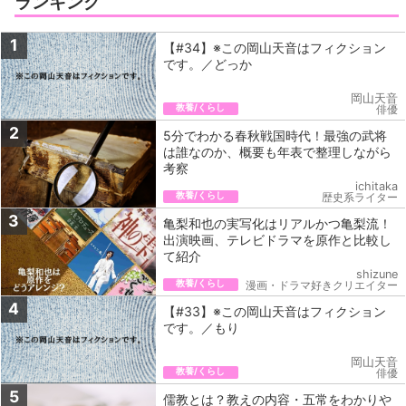
ランキング
1
【#34】※この岡山天音はフィクション
です。／どっか
岡山天音
教養/くらし
俳優
2
5分でわかる春秋戦国時代！最強の武将
は誰なのか、概要も年表で整理しながら
考察
ichitaka
教養/くらし
歴史系ライター
3
亀梨和也の実写化はリアルかつ亀梨流！
出演映画、テレビドラマを原作と比較し
て紹介
shizune
教養/くらし
漫画・ドラマ好きクリエイター
4
【#33】※この岡山天音はフィクション
です。／もり
岡山天音
教養/くらし
俳優
5
儒教とは？教えの内容・五常をわかりや