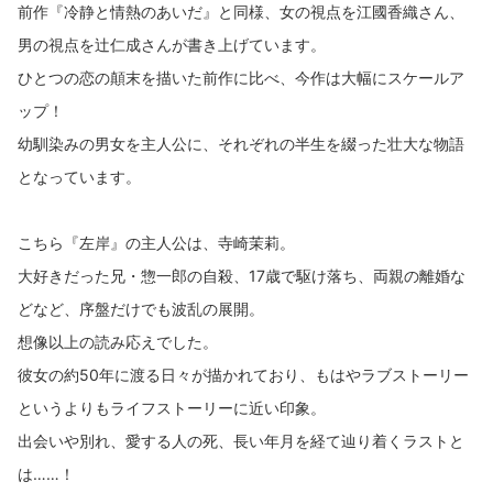
前作『冷静と情熱のあいだ』と同様、女の視点を江國香織さん、
男の視点を辻仁成さんが書き上げています。
ひとつの恋の顛末を描いた前作に比べ、今作は大幅にスケールア
ップ！
幼馴染みの男女を主人公に、それぞれの半生を綴った壮大な物語
となっています。
こちら『左岸』の主人公は、寺崎茉莉。
大好きだった兄・惣一郎の自殺、17歳で駆け落ち、両親の離婚な
どなど、序盤だけでも波乱の展開。
想像以上の読み応えでした。
彼女の約50年に渡る日々が描かれており、もはやラブストーリー
というよりもライフストーリーに近い印象。
出会いや別れ、愛する人の死、長い年月を経て辿り着くラストと
は……！