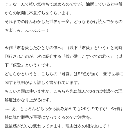
ぇ」なーんて軽い気持ちで読めるのですが、油断していると中盤
からの展開に不意打ちをくらいます。
それまでのほんわかした世界が一変。どうなるかは読んでからの
お楽しみ。ふっふふー！
今作『君を愛したひとりの僕へ』（以下『君愛』という）と同時
刊行されたのが、次に紹介する『僕が愛したすべての君へ』（以
下『僕愛』という）です。
どちらかというと、こちらの『君愛』はSF色が強く、並行世界に
関する説明がより詳しく書かれています。
ちょいと頭は使いますが、こちらを先に読んでおけば物語への理
解度はかなり上がるはず。
……あ、もちろんどちらから読み始めてもOKなのですが、今作は
特に読む順番が重要になってくるのでご注意を。
読後感がだいぶ変わってきます。理由は次の紹介文にて！