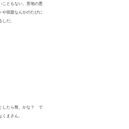
いこともない。意地の悪
トや宿題なんかのたびに
るしだ。
としたら熊、かな？ で
なくまさん。