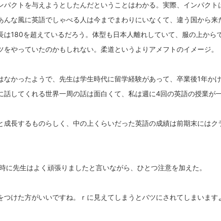
ンパクトを与えようとしたんだということはわかる。実際、インパクト
あんな風に英語でしゃべる人は今までまわりにいなくて、違う国から来
長は180を超えているだろう。体型も日本人離れしていて、服の上から
ツをやっていたのかもしれない。柔道というよりアメフトのイメージ。
はなかったようで、先生は学生時代に留学経験があって、卒業後1年か
に話してくれる世界一周の話は面白くて、私は週に4回の英語の授業が
と成長するものらしく、中の上くらいだった英語の成績は前期末にはク
す時に先生はよく頑張りましたと言いながら、ひとつ注意を加えた。
をつけた方がいいですね。ｒに見えてしまうとバツにされてしまいます