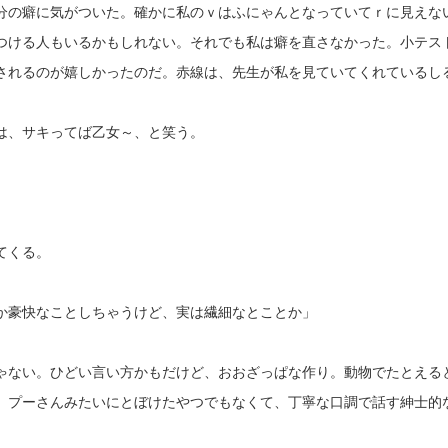
分の癖に気がついた。確かに私のｖはふにゃんとなっていてｒに見えな
つける人もいるかもしれない。それでも私は癖を直さなかった。小テス
されるのが嬉しかったのだ。赤線は、先生が私を見ていてくれているし
は、サキってば乙女～、と笑う。
」
てくる。
か豪快なことしちゃうけど、実は繊細なとことか」
ゃない。ひどい言い方かもだけど、おおざっぱな作り。動物でたとえる
、プーさんみたいにとぼけたやつでもなくて、丁寧な口調で話す紳士的