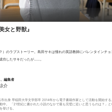
美女と野獣』
？）のラブストーリー。島田サキは憧れの英語教師にバレンタインチョ
き、編集者
諒介
横浜市出身 早稲田大学文学部卒 2014年から電子書籍作家として活動を開始す
動中。 「21世紀に書かれた小説のなかで最も完璧に近いと思うものは？」
を挙げる。