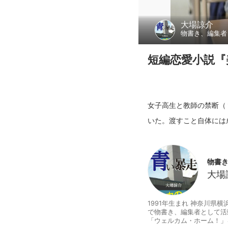
大場諒介
物書き、編集者
短編恋愛小説『
女子高生と教師の禁断（
物書
大場
1991年生まれ 神奈川県
で物書き、編集者として活
「ウェルカム・ホーム！」