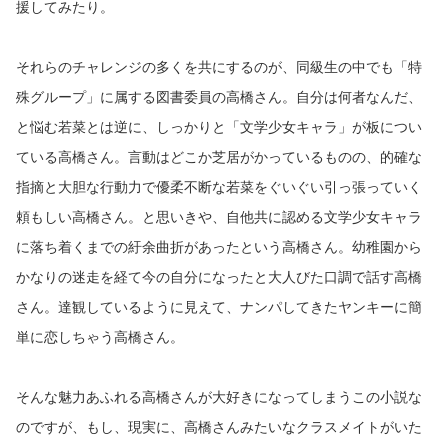
援してみたり。
それらのチャレンジの多くを共にするのが、同級生の中でも「特
殊グループ」に属する図書委員の高橋さん。自分は何者なんだ、
と悩む若菜とは逆に、しっかりと「文学少女キャラ」が板につい
ている高橋さん。言動はどこか芝居がかっているものの、的確な
指摘と大胆な行動力で優柔不断な若菜をぐいぐい引っ張っていく
頼もしい高橋さん。と思いきや、自他共に認める文学少女キャラ
に落ち着くまでの紆余曲折があったという高橋さん。幼稚園から
かなりの迷走を経て今の自分になったと大人びた口調で話す高橋
さん。達観しているように見えて、ナンパしてきたヤンキーに簡
単に恋しちゃう高橋さん。
そんな魅力あふれる高橋さんが大好きになってしまうこの小説な
のですが、もし、現実に、高橋さんみたいなクラスメイトがいた