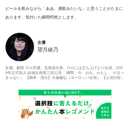
ビールを飲みながら「ああ、酒飲みたいな」と思うことがたまに
女優
望月綾乃
女優。劇団 ロロ所属。北海道出身。ロロには立ち上げより出演、200
9年正式加入 結城企画第三回公演 「瞬間、今、おれ、わたし、 やるっ
きゃない」 【脚本・演出】大歳倫弘（ヨーロッパ企画） 【公演日程】
2018年6月27日（水）～7月1日（日） 【会場】下北沢・小劇場B1 【U
RL】http://yuukiyohey.wixsite.com/yuukiyohei