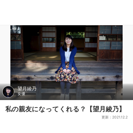
望月綾乃
女優
私の親友になってくれる？【望月綾乃】
更新：2021.12.2