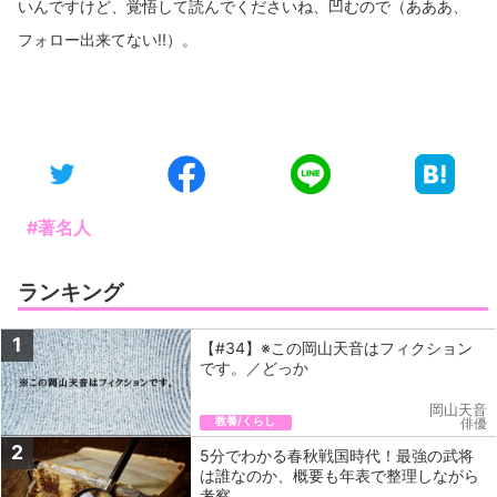
いんですけど、覚悟して読んでくださいね、凹むので（あああ、
フォロー出来てない!!）。
#著名人
ランキング
1
【#34】※この岡山天音はフィクション
です。／どっか
岡山天音
教養/くらし
俳優
2
5分でわかる春秋戦国時代！最強の武将
は誰なのか、概要も年表で整理しながら
考察