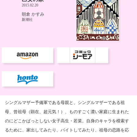
シングルマザー予備軍である母親と、シングルマザーである祖
母、曾祖母（顕在、超元気！）、ものすごく濃い家庭に生まれた
のにどこかぱっとしない女子高生・若菜。自身のキャラを模索す
るために、家出してみたり、バイトしてみたり、祖母の恋路を応