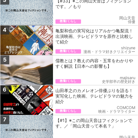
【#33】※この岡山天音はフィクション
です。／もり
岡山天音
教養/くらし
俳優
4
亀梨和也の実写化はリアルかつ亀梨流！
出演映画、テレビドラマを原作と比較し
て紹介
shizune
教養/くらし
漫画・ドラマ好きクリエイター
5
儒教とは？教えの内容・五常をわかりや
すく解説【日本への影響も】
majisaru
教養/くらし
史学部卒の歴史好き
6
山田孝之のカメレオン俳優ぶりを語る！
実写化した映画、テレビドラマの魅力を
紹介
COMCOM
教養/くらし
映画・ドラマライター
7
【#1】※この岡山天音はフィクションで
す。／「岡山天音って本名？」
岡山天音