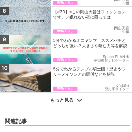
教養/くらし
俳優
8
【#30】※この岡山天音はフィクション
です。／眠れない夜に限っては
岡山天音
教養/くらし
俳優
9
5分でわかるオニヤンマ！スズメバチと
どっちが強い？大きさや噛む力等を解説
Space PLAN-K
教養/くらし
宇宙教育ナビゲーター
10
5分でわかるテンプル騎士団！歴史やフ
リーメイソンとの関係などを解説！
ichitaka
教養/くらし
歴史系ライター
もっと見る
関連記事