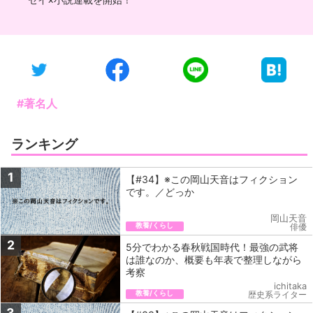
#著名人
ランキング
1
【#34】※この岡山天音はフィクション
です。／どっか
岡山天音
教養/くらし
俳優
2
5分でわかる春秋戦国時代！最強の武将
は誰なのか、概要も年表で整理しながら
考察
ichitaka
教養/くらし
歴史系ライター
3