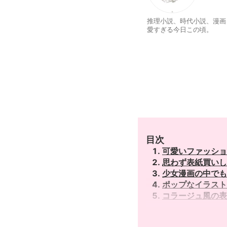
推理小説、時代小説、漫画
愛すぎる今日この頃。
目次
可愛いファッショ
思わず表紙買いし
少女漫画の中でも
ポップなイラスト
コラージュ風の表