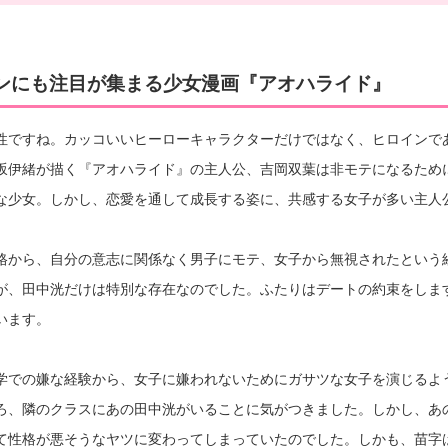
ンにも注目が集まる少女漫画『アオハライド』
性ですね。カッコいいヒーローキャラクターだけではなく、ヒロインで
坂伊緒が描く『アオハライド』の主人公、吉岡双葉は非モテになるため
な少女。しかし、恋愛を通して成長する姿に、共感する女子が多い主人
格から、自分の意志に関係なく男子にモテ、女子から無視されたという
が、田中洸だけは特別な存在なのでした。ふたりはデートの約束をしま
います。
学での嫌な経験から、女子に嫌われないためにガサツな女子を演じるよ
ろ、隣のクラスにあの田中洸がいることに気がつきました。しかし、あ
て性格が悪そうなヤツに変わってしまっていたのでした。しかも、苗字