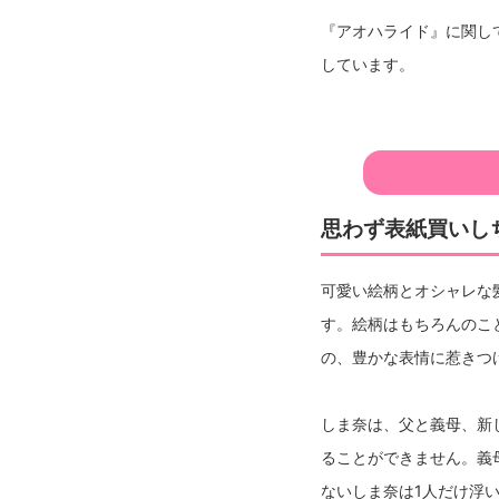
『アオハライド』に関し
しています。
思わず表紙買いし
可愛い絵柄とオシャレな髪
す。絵柄はもちろんのこ
の、豊かな表情に惹きつ
しま奈は、父と義母、新
ることができません。義
ないしま奈は1人だけ浮