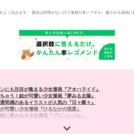
をよく読みます。 最近は時間がないので漫画が多いですが、癒される漫画に
ンにも注目が集まる少女漫画『アオハライド』
ちゃう！絵が可愛い少女漫画『夢みる太陽』
透明感のあるイラストが人気の『日々蝶々』
が可愛い少女漫画『ひるなかの流星』
紙に惹かれる少女漫画『プリンシパル』