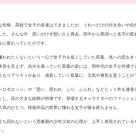
な性格。高校で女子の友達はできましたが、うわべだけの付き合いや自
した。そんな中、思いがけず想い人と再会。田中から馬渕へと名字の変
ルに変わっていたのです。
嫌われたくないという一心で女子力を低くしていた双葉。洸への恋をき
本音を言えず、自分を偽っていた双葉の姿には、同年代の女子が共感で
ろもリアリティがあり、成長していく双葉に、元気や勇気を貰うことが
トロボエッジ』や『思い、思われ、ふり、ふられ』などヒット作を連発
とし、目の大きな絵柄が特徴です。登場するキャラクターのファッショ
人気のひとつ。咲坂作品の世界に憧れる女子が後を絶ちません。
立ち回れないという思春期の少年少女の心理が、上手く表現されている
い。