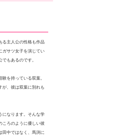
ある主人公の性格も作品
にガサツ女子を演じてい
公でもあるのです。
経験を持っている双葉。
すが、彼は双葉に別れも
うになります。そんな学
のころのように優しい彼
は田中ではなく、馬渕に