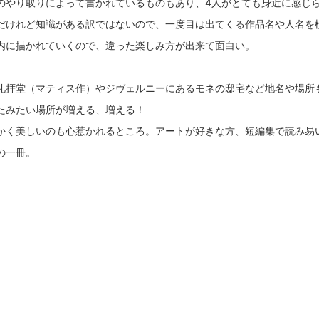
のやり取りによって書かれているものもあり、4人がとても身近に感じ
だけれど知識がある訳ではないので、一度目は出てくる作品名や人名を
内に描かれていくので、違った楽しみ方が出来て面白い。
礼拝堂（マティス作）やジヴェルニーにあるモネの邸宅など地名や場所
たみたい場所が増える、増える！
かく美しいのも心惹かれるところ。アートが好きな方、短編集で読み易
の一冊。