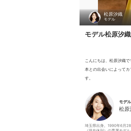
松原汐織
モデル
モデル松原汐織
こんにちは、松原汐織で
本との出会いによってカ
モデ
松原
埼玉県出身。1990年6月
（現在休刊）の専属モデル