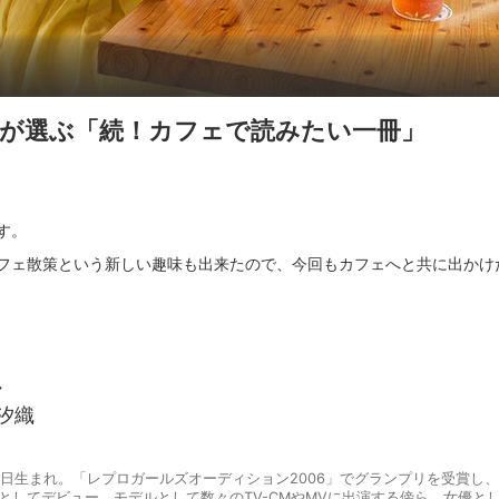
が選ぶ「続！カフェで読みたい一冊」
す。
フェ散策という新しい趣味も出来たので、今回もカフェへと共に出かけ
ル
汐織
28日生まれ。「レプロガールズオーディション2006」でグランプリを受賞し、
としてデビュー。モデルとして数々のTV-CMやMVに出演する傍ら、女優と