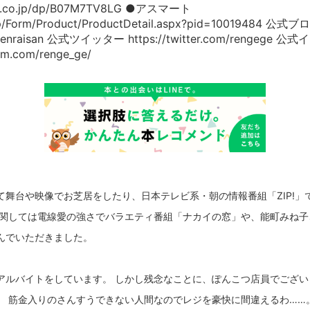
on.co.jp/dp/B07M7TV8LG ●アスマート
jp/Form/Product/ProductDetail.aspx?pid=10019484 公式ブ
densenraisan 公式ツイッター https://twitter.com/rengege
am.com/renge_ge/
舞台や映像でお芝居をしたり、日本テレビ系・朝の情報番組「ZIP!
に関しては電線愛の強さでバラエティ番組「ナカイの窓」や、能町みね子
んでいただきました。
アルバイトをしています。 しかし残念なことに、ぽんこつ店員でござい
、 筋金入りのさんすうできない人間なのでレジを豪快に間違えるわ……