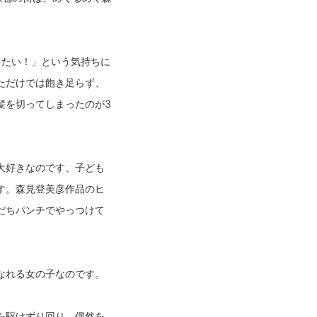
したい！」という気持ちに
ただけでは飽き足らず、
髪を切ってしまったのが3
大好きなのです。子ども
す。森見登美彦作品のヒ
だちパンチでやっつけて
なれる女の子なのです。
を駆けずり回り、偶然を