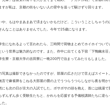
ますが私は、京都の街をいない人の背中を追って駆けずり回ります。
いや、もはやまあまあで済まないかもだけど。こういうことしちゃうの
そんなことはありませんでした。今年で25歳になります。
学生になれるよって言われたら、三時間で荷物まとめてホイホイついて
という世界は魅力的なのです。また、作中に出てくる下宿「下鴨幽水荘
学生寮・京都大学の吉田寮に一晩200円で泊まってみたりもしました。
の写真は撮影できなかったのですが、部屋の広さだけで言えばスイート
無言で麻雀牌をこねる大部屋の畳の上でうつらうつらしながら夜を明か
然にも次の日が京大の入試でした。ボサボサの頭を抱え、首には銭湯で
らずんずん歩く受験生たちと、かれらを応援する予備校講師たちに逆ら
した。