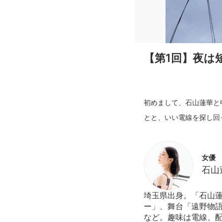
【第1回】夜は
初めまして、石山蓮華と
女優
石山
埼玉県出身。「石山蓮
ー」、舞台「遠野物語
など。趣味は電線、配