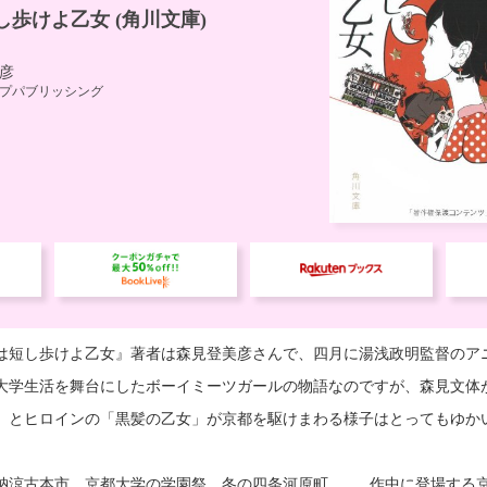
は短し歩けよ乙女』著者は森見登美彦さんで、四月に湯浅政明監督のア
大学生活を舞台にしたボーイミーツガールの物語なのですが、森見文体
」とヒロインの「黒髪の乙女」が京都を駆けまわる様子はとってもゆか
納涼古本市、京都大学の学園祭、冬の四条河原町……。作中に登場する