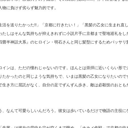
人物に負けず劣らず魅力的です。
生活を送りたかった!!」「京都に行きたい！」「黒髪の乙女に生まれ直
わたしはそんな気持ちが抑えきれずに小説片手に京都まで聖地巡礼をし
四畳半神話大系』のヒロイン・明石さんと同じ髪型にするためバッサリ
ロインは、ただの憧れじゃないのです。ほんとは崇拝に近いくらい形で
りたかったのと同じような気持ちで、いまは黒髪の乙女になりたいので
で生き方に屈託がなく、自分の足でずんずん歩き、敵は必殺技のおとも
う、なんて可愛らしいんだろう。彼女は歩いているだけで物語の主役に
「先輩」は彼女の背中を穴が空くまで眺め、「ナカメ作戦」で京都の街