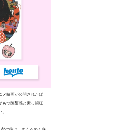
ニメ映画が公開されたば
がもつ酩酊感と素っ頓狂
い。
京都の街は、めくるめく森