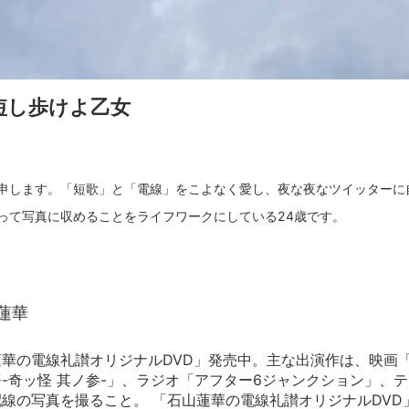
短し歩けよ乙女
申します。「短歌」と「電線」をこよなく愛し、夜な夜なツイッターに
蓮華
華の電線礼讃オリジナルDVD」発売中。主な出演作は、映画
-奇ッ怪 其ノ参-」、ラジオ「アフター6ジャンクション」、
線の写真を撮ること。 「石山蓮華の電線礼讃オリジナルDVD」 