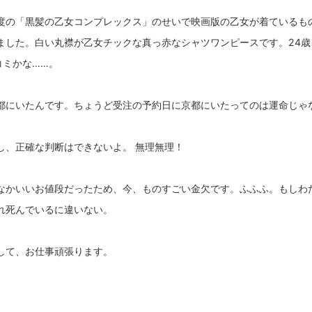
度の「黒髪の乙女コンプレックス」のせいで映画版の乙女が着ているも
ました。白い丸襟が乙女チックな真っ赤なシャツワンピースです。24歳
コミかな……。
都にいたんです。ちょうど受注の予約日に京都にいたってのは運命じゃ
し、正確な判断はできないよ。 無理無理！
なかいいお値段だったため、今、ものすごい金欠です。ふふふ。もしわ
れ死んでいるに違いない。
して、お仕事頑張ります。