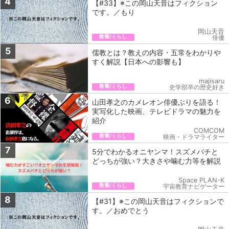
4
【#33】※この岡山天音はフィクション
です。／もり
岡山天音
教養/くらし
俳優
5
儒教とは？教えの内容・五常をわかりや
すく解説【日本への影響も】
majisaru
教養/くらし
史学部卒の歴史好き
6
山田孝之のカメレオン俳優ぶりを語る！
実写化した映画、テレビドラマの魅力を
紹介
COMCOM
教養/くらし
映画・ドラマライター
7
5分でわかるオニヤンマ！スズメバチと
どっちが強い？大きさや噛む力等を解説
Space PLAN-K
教養/くらし
宇宙教育ナビゲーター
8
【#31】※この岡山天音はフィクションで
す。／おめでとう