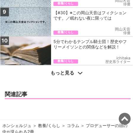
岡山天音
教養/くらし
俳優
9
【#30】※この岡山天音はフィクション
です。／眠れない夜に限っては
岡山天音
教養/くらし
俳優
10
5分でわかるテンプル騎士団！歴史やフ
リーメイソンとの関係などを解説！
ichitaka
教養/くらし
歴史系ライター
もっと見る
関連記事
ホンシェルジュ
＞ 
教養/くらし
＞ 
コラム
＞ 
プロデューサーの頭の
中が見られる2冊