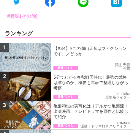
#趣味(その他)
ランキング
1
【#34】※この岡山天音はフィクション
です。／どっか
岡山天音
教養/くらし
俳優
2
5分でわかる春秋戦国時代！最強の武将
は誰なのか、概要も年表で整理しながら
考察
ichitaka
教養/くらし
歴史系ライター
3
亀梨和也の実写化はリアルかつ亀梨流！
出演映画、テレビドラマを原作と比較し
て紹介
shizune
教養/くらし
漫画・ドラマ好きクリエイター