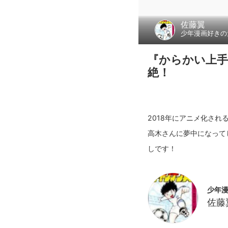
佐藤翼
少年漫画好きの
『からかい上手
絶！
2018年にアニメ化さ
高木さんに夢中になって
少年
佐藤