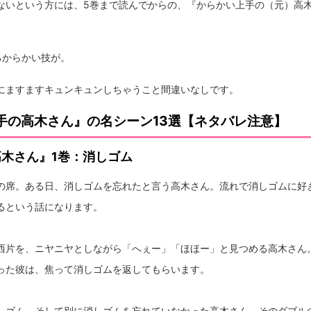
ないという方には、5巻まで読んでからの、『からかい上手の（元）高
るからかい技が。
にますますキュンキュンしちゃうこと間違いなしです。
手の高木さん』の名シーン13選【ネタバレ注意】
木さん』1巻：消しゴム
の席。ある日、消しゴムを忘れたと言う高木さん。流れで消しゴムに好
るという話になります。
西片を、ニヤニヤとしながら「へぇー」「ほほー」と見つめる高木さん。
った彼は、焦って消しゴムを返してもらいます。
しゴム。そして別に消しゴムを忘れていなかった高木さん。そのダブル