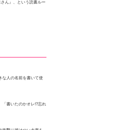
木さん』、という読書ルー
きな人の名前を書いて使
「書いたのかオレ!?忘れ
の衝撃に彼はつい大声を