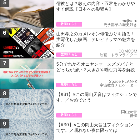
5
儒教とは？教えの内容・五常をわかりや
すく解説【日本への影響も】
majisaru
教養/くらし
史学部卒の歴史好き
6
山田孝之のカメレオン俳優ぶりを語る！
実写化した映画、テレビドラマの魅力を
紹介
COMCOM
教養/くらし
映画・ドラマライター
7
5分でわかるオニヤンマ！スズメバチと
どっちが強い？大きさや噛む力等を解説
Space PLAN-K
教養/くらし
宇宙教育ナビゲーター
8
【#31】※この岡山天音はフィクションで
す。／おめでとう
岡山天音
教養/くらし
俳優
9
【#30】※この岡山天音はフィクション
です。／眠れない夜に限っては