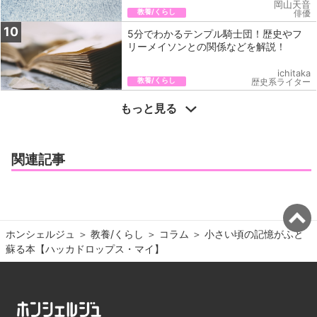
岡山天音
教養/くらし
俳優
10
5分でわかるテンプル騎士団！歴史やフ
リーメイソンとの関係などを解説！
ichitaka
教養/くらし
歴史系ライター
もっと見る
関連記事
ホンシェルジュ
＞ 
教養/くらし
＞ 
コラム
＞ 
小さい頃の記憶がふと
蘇る本【ハッカドロップス・マイ】