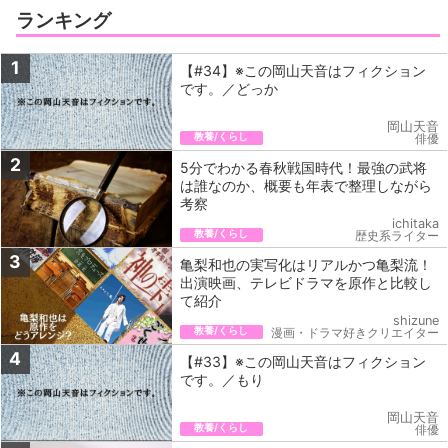
ランキング
1
【#34】※この岡山天音はフィクション
です。／どっか
岡山天音
教養/くらし
俳優
2
5分でわかる春秋戦国時代！最強の武将
は誰なのか、概要も年表で整理しながら
考察
ichitaka
教養/くらし
歴史系ライター
3
亀梨和也の実写化はリアルかつ亀梨流！
出演映画、テレビドラマを原作と比較し
て紹介
shizune
教養/くらし
漫画・ドラマ好きクリエイター
4
【#33】※この岡山天音はフィクション
です。／もり
岡山天音
教養/くらし
俳優