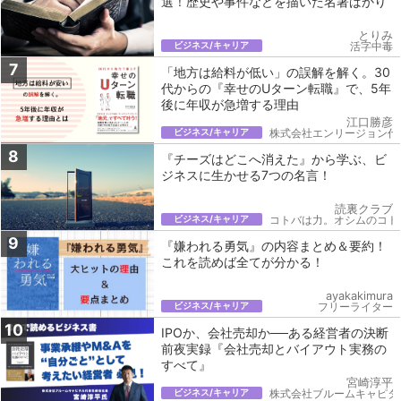
選！歴史や事件などを描いた名著ばかり
とりみ
ビジネス/キャリア
活字中毒
7
「地方は給料が低い」の誤解を解く。30
代からの『幸せのUターン転職』で、5年
後に年収が急増する理由
江口勝彦
ビジネス/キャリア
株式会社エンリージョン代
8
『チーズはどこへ消えた』から学ぶ、ビ
ジネスに生かせる7つの名言！
読裏クラブ
ビジネス/キャリア
コトバは力。オシムのコト
9
『嫌われる勇気』の内容まとめ＆要約！
これを読めば全てが分かる！
ayakakimura
ビジネス/キャリア
フリーライター
10
IPOか、会社売却か──ある経営者の決断
前夜実録『会社売却とバイアウト実務の
すべて』
宮崎淳平
ビジネス/キャリア
株式会社ブルームキャピタ