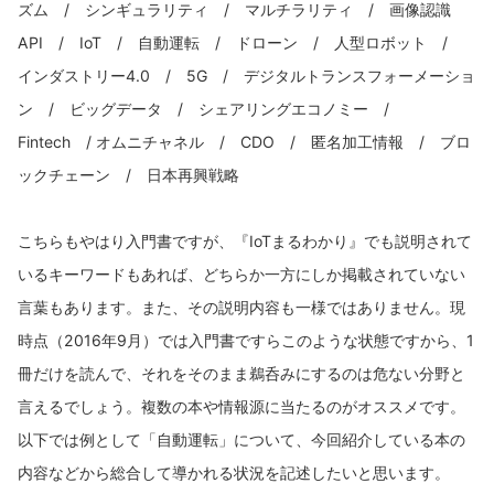
ズム / シンギュラリティ / マルチラリティ / 画像認識
API / IoT / 自動運転 / ドローン / 人型ロボット /
インダストリー4.0 / 5G / デジタルトランスフォーメーショ
ン / ビッグデータ / シェアリングエコノミー /
Fintech / オムニチャネル / CDO / 匿名加工情報 / ブロ
ックチェーン / 日本再興戦略
こちらもやはり入門書ですが、『IoTまるわかり』でも説明されて
いるキーワードもあれば、どちらか一方にしか掲載されていない
言葉もあります。また、その説明内容も一様ではありません。現
時点（2016年9月）では入門書ですらこのような状態ですから、1
冊だけを読んで、それをそのまま鵜呑みにするのは危ない分野と
言えるでしょう。複数の本や情報源に当たるのがオススメです。
以下では例として「自動運転」について、今回紹介している本の
内容などから総合して導かれる状況を記述したいと思います。