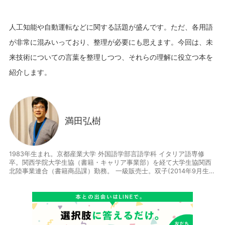
人工知能や自動運転などに関する話題が盛んです。ただ、各用語
が非常に混みいっており、整理が必要にも思えます。今回は、未
来技術についての言葉を整理しつつ、それらの理解に役立つ本を
満田弘樹
1983年生まれ。京都産業大学 外国語学部言語学科 イタリア語専修
卒。関西学院大学生協（書籍・キャリア事業部）を経て大学生協関西
北陸事業連合（書籍商品課）勤務。 一級販売士。双子(2014年9月生ま
れ)の父。仕事と育児の合間に寄稿します。