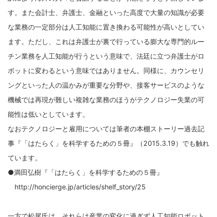
す。また会計士、弁護士、金融といった高度で大量の知識が必要
な業務の一定部分は人工知能に置き換わる可能性が高いとしてい
ます。ただし、これは弁護士が裏で行っている膨大な専門的ルー
チン業務を人工知能が行うという意味で、法廷に立つ弁護士がロ
ボットに変わるという意味ではありません。同様に、カウンセリ
ングといった人の温かみが重要な分野や、接客サービスのような
機械では再現が難しい複雑な業務のほうがテクノロジー失業の可
能性は低いとしています。
なおテクノロジーと雇用については筆者の本棚ストーリー過去記
事『「はたらく」を科学するための５冊』（2015.3.19）でも触れ
ています。
●満田弘樹『「はたらく」を科学するための５冊』
http://honcierge.jp/articles/shelf_story/25
一方で松尾氏は、それらは産業の変化に過ぎず人工知能ロボット