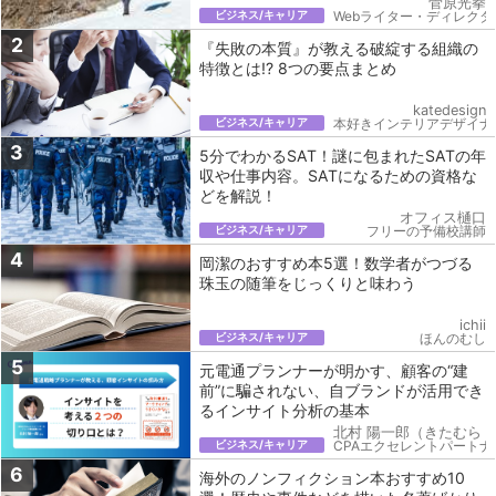
菅原光拳
ビジネス/キャリア
Webライター・ディレクタ
2
『失敗の本質』が教える破綻する組織の
特徴とは!? 8つの要点まとめ
katedesign
ビジネス/キャリア
本好きインテリアデザイナ
3
5分でわかるSAT！謎に包まれたSATの年
収や仕事内容。SATになるための資格な
どを解説！
オフィス樋口
ビジネス/キャリア
フリーの予備校講師
4
岡潔のおすすめ本5選！数学者がつづる
珠玉の随筆をじっくりと味わう
ichii
ビジネス/キャリア
ほんのむし
5
元電通プランナーが明かす、顧客の“建
前”に騙されない、自ブランドが活用でき
るインサイト分析の基本
北村 陽一郎（きたむら 
ビジネス/キャリア
CPAエクセレントパートナ
6
海外のノンフィクション本おすすめ10