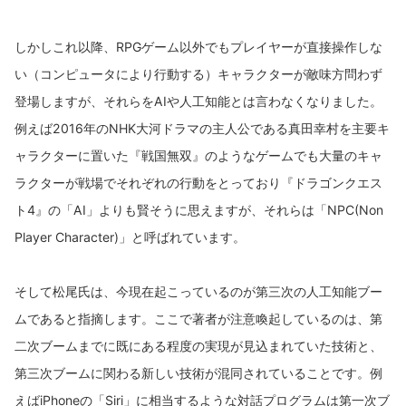
しかしこれ以降、RPGゲーム以外でもプレイヤーが直接操作しな
い（コンピュータにより行動する）キャラクターが敵味方問わず
登場しますが、それらをAIや人工知能とは言わなくなりました。
例えば2016年のNHK大河ドラマの主人公である真田幸村を主要キ
ャラクターに置いた『戦国無双』のようなゲームでも大量のキャ
ラクターが戦場でそれぞれの行動をとっており『ドラゴンクエス
ト4』の「AI」よりも賢そうに思えますが、それらは「NPC(Non
Player Character)」と呼ばれています。
そして松尾氏は、今現在起こっているのが第三次の人工知能ブー
ムであると指摘します。ここで著者が注意喚起しているのは、第
二次ブームまでに既にある程度の実現が見込まれていた技術と、
第三次ブームに関わる新しい技術が混同されていることです。例
えばiPhoneの「Siri」に相当するような対話プログラムは第一次ブ