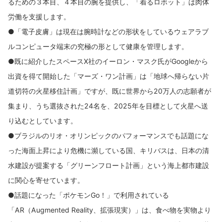
るための３本目、４本目の腕を提供し、「着るロボット」は肉体
労働を支援します。
●「電子皮膚」は現在は腕時計などの形状をしているウェアラブ
ルコンピュータ端末の究極の形として健康を管理します。
●既に紹介したスペースX社のイーロン・マスク氏がGoogleから
出資を得て開始した「マーズ・ワン計画」は「地球へ帰らない片
道切符の火星移住計画」ですが、既に世界から20万人の志願者が
集まり、うち選抜された24名を、2025年を目標として火星へ送
り込むとしています。
●ブラジルのリオ・オリンピックのパフォーマンスでも話題にな
った海面上昇により危機に瀕している国、キリバスは、日本の清
水建設が提案する「グリーンフロート計画」という海上都市建設
に関心を寄せています。
●話題になった「ポケモンGo！」で利用されている
「AR（Augmented Reality、拡張現実）」は、食べ物を実物より