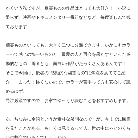
かくいう私ですが、幽霊ものの作品はとっても大好き！ 小説に
限らず、映画やドキュメンタリー番組などなど、毎度楽しんで観
ております。
幽霊ものといっても、大きく二つに分類できます。いかにもホラ
ーって感じの怖ーいものと、最愛の人と再会を果たすといった感
動的なもの。両者とも、面白い作品がたっくさんあるんです！
そこで今回は、後者の"感動的な幽霊もの"に焦点をあててご紹
介！ まったく怖くないので、ホラーが苦手って方も安心して読
めるはず。
号泣必須ですので、お家でゆっくり読むことをおすすめします。
あ、ちなみに余談というか素朴な疑問なのですが、今までに幽霊
を見たことがある、もしくは見えるって人、世の中にゃどのくら
いの割合でいるんでしょうかね。