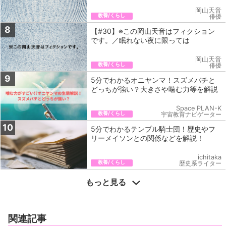
岡山天音
教養/くらし
俳優
8
【#30】※この岡山天音はフィクション
です。／眠れない夜に限っては
岡山天音
教養/くらし
俳優
9
5分でわかるオニヤンマ！スズメバチと
どっちが強い？大きさや噛む力等を解説
Space PLAN-K
教養/くらし
宇宙教育ナビゲーター
10
5分でわかるテンプル騎士団！歴史やフ
リーメイソンとの関係などを解説！
ichitaka
教養/くらし
歴史系ライター
もっと見る
関連記事