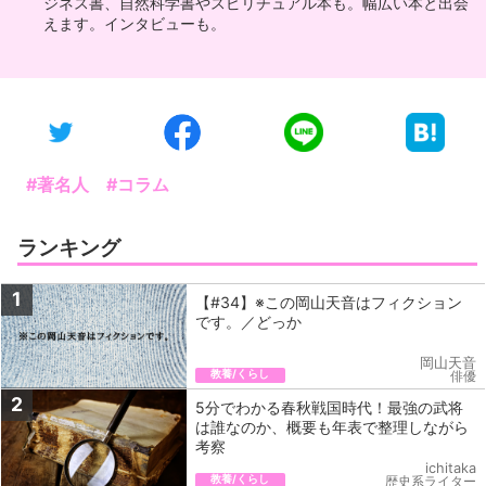
ジネス書、自然科学書やスピリチュアル本も。幅広い本と出会
えます。インタビューも。
#著名人
#コラム
ランキング
1
【#34】※この岡山天音はフィクション
です。／どっか
岡山天音
教養/くらし
俳優
2
5分でわかる春秋戦国時代！最強の武将
は誰なのか、概要も年表で整理しながら
考察
ichitaka
教養/くらし
歴史系ライター