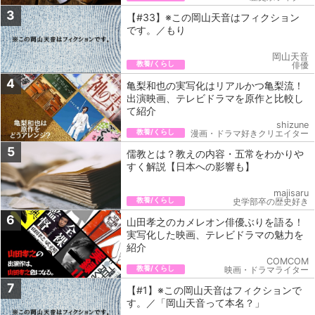
3
【#33】※この岡山天音はフィクション
です。／もり
岡山天音
教養/くらし
俳優
4
亀梨和也の実写化はリアルかつ亀梨流！
出演映画、テレビドラマを原作と比較し
て紹介
shizune
教養/くらし
漫画・ドラマ好きクリエイター
5
儒教とは？教えの内容・五常をわかりや
すく解説【日本への影響も】
majisaru
教養/くらし
史学部卒の歴史好き
6
山田孝之のカメレオン俳優ぶりを語る！
実写化した映画、テレビドラマの魅力を
紹介
COMCOM
教養/くらし
映画・ドラマライター
7
【#1】※この岡山天音はフィクションで
す。／「岡山天音って本名？」