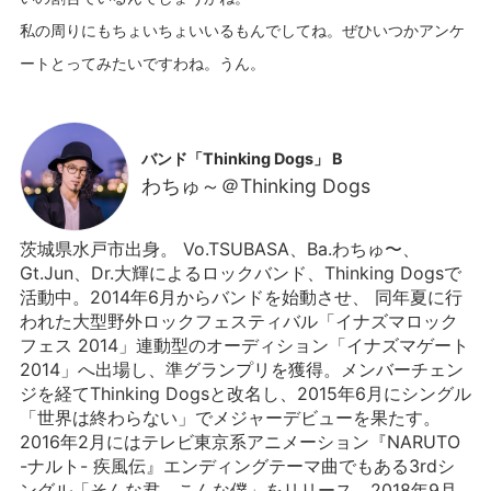
私の周りにもちょいちょいいるもんでしてね。ぜひいつかアンケ
バンド「Thinking Dogs」 B
わちゅ～＠Thinking Dogs
茨城県水戸市出身。 Vo.TSUBASA、Ba.わちゅ〜、
Gt.Jun、Dr.大輝によるロックバンド、Thinking Dogsで
活動中。2014年6月からバンドを始動させ、 同年夏に行
われた大型野外ロックフェスティバル「イナズマロック
フェス 2014」連動型のオーディション「イナズマゲート
2014」へ出場し、準グランプリを獲得。メンバーチェン
ジを経てThinking Dogsと改名し、2015年6月にシングル
「世界は終わらない」でメジャーデビューを果たす。
2016年2月にはテレビ東京系アニメーション『NARUTO
-ナルト- 疾風伝』エンディングテーマ曲でもある3rdシ
ングル「そんな君、こんな僕」をリリース。2018年9月