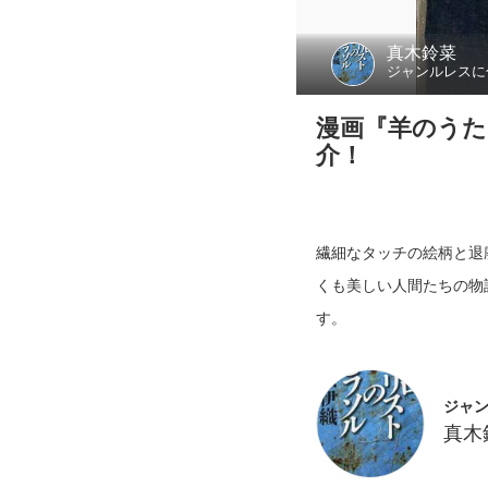
真木鈴菜
ジャンルレスに
漫画『羊のうた
介！
繊細なタッチの絵柄と退
くも美しい人間たちの物
ジャ
真木