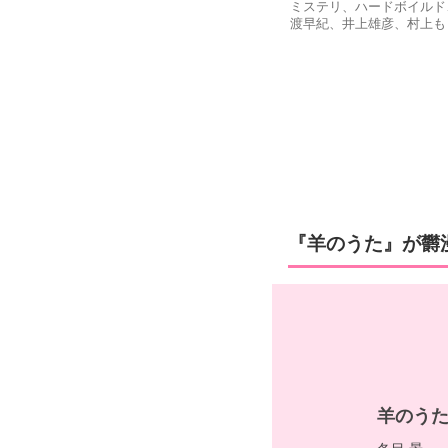
ミステリ、ハードボイルド
渡早紀、井上雄彦、村上も
『羊のうた』が欝