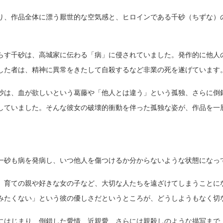
り、作品全体に漂う厭世的な空気感と、ヒロインである千砂（ちずな）
らす千砂は、高城家に伝わる「病」に侵されていました。発作的に他人
した者は、精神に異常をきたして自殺するなど非業の死を遂げています
砂は、血が欲しいという葛藤や「他人とは違う」という孤独、さらに倒
していました。そんな彼女の破壊的衝動を伴った孤独な姿が、作品を一
一砂も病を発病し、いつ他人を傷つけるか分からないような状態になっ
、育ての親や好きな女の子など、大切な人たちを遠ざけてしまうことに
みたくない」という彼の優しさだというところが、どうしようもなく切
にはじまり、倒錯した愛情、近親愛、さらには親殺しのような描写まで