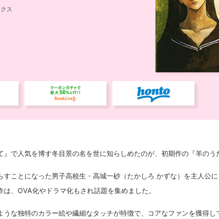
て』で人気を博す冬目景の名を世に知らしめたのが、初期作の『羊のう
らすことになった男子高校生・高城一砂（たかしろ かずな）を主人公に
作は、OVA化やドラマ化もされ話題を集めました。
ような独特のカラー絵や繊細なタッチが特徴で、コアなファンを獲得し