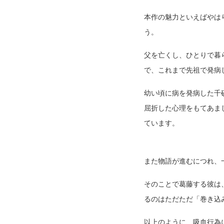
本作の魅力といえばやは
う。
父を亡くし、ひとりで暮
で、これまで先祖で発病
幼い頃に病を発病した千
屈折した心理をもてあま
ています。
また物語が進むにつれ、
そのことで葛藤する彼は
るのはただただ「巻き込
以上のように、吸血行為