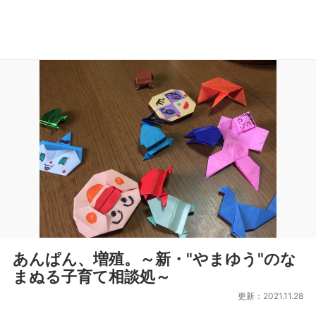
あんぱん、増殖。～新・"やまゆう"のな
まぬる子育て相談処～
更新：2021.11.28