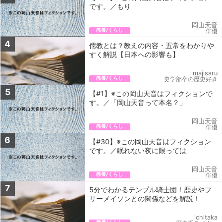
です。／もり
岡山天音
教養/くらし
俳優
4
儒教とは？教えの内容・五常をわかりや
すく解説【日本への影響も】
majisaru
教養/くらし
史学部卒の歴史好き
5
【#1】※この岡山天音はフィクションで
す。／「岡山天音って本名？」
岡山天音
教養/くらし
俳優
6
【#30】※この岡山天音はフィクション
です。／眠れない夜に限っては
岡山天音
教養/くらし
俳優
7
5分でわかるテンプル騎士団！歴史やフ
リーメイソンとの関係などを解説！
ichitaka