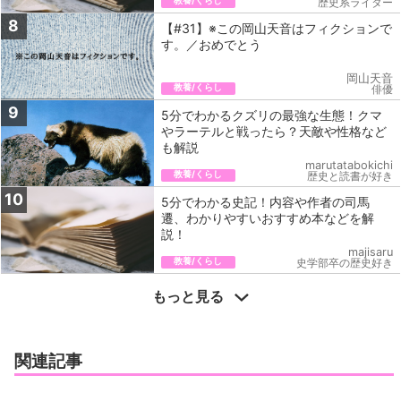
教養/くらし
歴史系ライター
8
【#31】※この岡山天音はフィクションで
す。／おめでとう
岡山天音
教養/くらし
俳優
9
5分でわかるクズリの最強な生態！クマ
やラーテルと戦ったら？天敵や性格など
も解説
marutatabokichi
教養/くらし
歴史と読書が好き
10
5分でわかる史記！内容や作者の司馬
遷、わかりやすいおすすめ本などを解
説！
majisaru
教養/くらし
史学部卒の歴史好き
もっと見る
関連記事