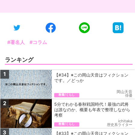
#著名人
#コラム
ランキング
1
【#34】※この岡山天音はフィクション
です。／どっか
岡山天音
教養/くらし
俳優
2
5分でわかる春秋戦国時代！最強の武将
は誰なのか、概要も年表で整理しながら
考察
ichitaka
教養/くらし
歴史系ライター
3
【#33】※この岡山天音はフィクション