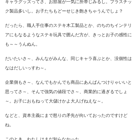
キャラグッズってさ、お部屋が一気に所帯じみるし。プラスチッ
ク製品多いし。お子たちもどーせじき飽きちゃうんでしょ？
だったら、職人手仕事のステキ木工製品とか、のちのちインテリ
アにもなるようなステキ玩具で囲んだ方が、きっとお子の感性に
も～～うんぬん。
だいたいさ～、みんながみんな、同じキャラ喜ぶとか、没個性は
なはだしいっすわ～。
企業側もさ～、なんでもかんでも商品にあんぱんつけりゃいいと
思ってさ～、そんで強気の値段でさ～、商業的に過ぎるでしょ
～。お子におもねって大儲けかよ大人げねえな～。
などと、資本主義にまで怒りの矛先が向いておったのですけど
ね。
このとき、わたしはまだ知らなかった。