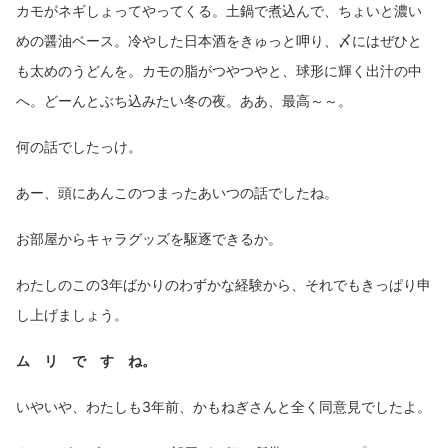
カモがネギしょってやってくる。土鍋で煮込んで、ちょいと濃い
めの醤油ベース。冷やした日本酒をきゅっと呷り、〆にはぜひと
も太めのうどんを。カモの脂がつやつやと、球形に輝く出汁の中
へ。どーんとぶち込みたい冬の夜。ああ、最高～～。
何の話でしたっけ。
あー、頭にあんこのつまったあいつの話でしたね。
お部屋からキャラグッズを駆逐できるか。
わたしのこの3年ばかりのわずかな経験から、それでもきっぱり申
し上げましょう。
ム リ で す ね。
いやいや、わたしも3年前、かもねぎさんと全く同意見でしたよ。