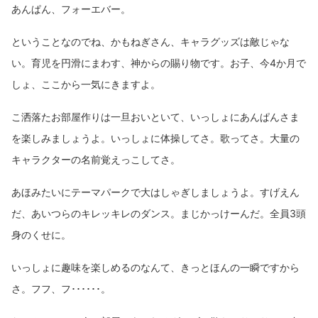
あんぱん、フォーエバー。
ということなのでね、かもねぎさん、キャラグッズは敵じゃな
い。育児を円滑にまわす、神からの賜り物です。お子、今4か月で
しょ、ここから一気にきますよ。
こ洒落たお部屋作りは一旦おいといて、いっしょにあんぱんさま
を楽しみましょうよ。いっしょに体操してさ。歌ってさ。大量の
キャラクターの名前覚えっこしてさ。
あほみたいにテーマパークで大はしゃぎしましょうよ。すげえん
だ、あいつらのキレッキレのダンス。まじかっけーんだ。全員3頭
身のくせに。
いっしょに趣味を楽しめるのなんて、きっとほんの一瞬ですから
さ。フフ、フ･･････。