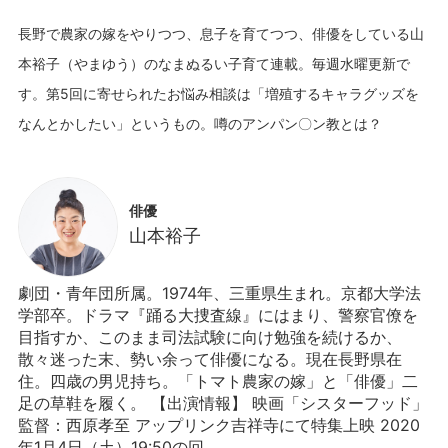
長野で農家の嫁をやりつつ、息子を育てつつ、俳優をしている山
本裕子（やまゆう）のなまぬるい子育て連載。毎週水曜更新で
す。第5回に寄せられたお悩み相談は「増殖するキャラグッズを
俳優
山本裕子
劇団・青年団所属。1974年、三重県生まれ。京都大学法
学部卒。ドラマ『踊る大捜査線』にはまり、警察官僚を
目指すか、このまま司法試験に向け勉強を続けるか、
散々迷った末、勢い余って俳優になる。現在長野県在
住。四歳の男児持ち。「トマト農家の嫁」と「俳優」二
足の草鞋を履く。 【出演情報】 映画「シスターフッド」
監督：西原孝至 アップリンク吉祥寺にて特集上映 2020
年1月4日（土）19:50の回