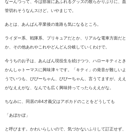
なーんつって、今は部屋にあふれるグッズの散らかりぶりに、血
管切れそうなんスけど。いやまじで。
あとは、あんぱん卒業後の進路も気になるところ。
ライダー系、戦隊系、プリキュアだとか、リアルな電車方面だと
か、その他あれやこれやどんどん分岐していくわけで。
今うちのお子は、あんぱん現役生を続けつつ、ハローキティとき
かんしゃトーマスに興味津々です。「キティ」の発音が難しいよ
うでいつも、ぴぴーちゃん、ぴぴーちゃん、言うてますが。ええ
がなええがな、なんでも広く興味持ってったらええがな。
ちなみに、同居の84才義父はアボカドのことをどうしても
「あぼかぼ」
と呼びます。かわいらしいので、気づかないふりして訂正せず、