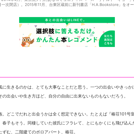
月一次閉店）。2015年11月、台東区蔵前に新刊書店「H.A.Bookstore」をオ
風に生きるのかは、とても大事なことだと思う。一つの出会いやきっか
その出会いや生き方ほど、自分の自由に出来ないものもないだろう。
族。どこでだれと出会うかは全く想定できない。たとえば『椿荘101号
、春子もそう。同棲していた彼氏にフラレて、とにもかくにも飛び込ん
たずむ、二階建てのボロアパート、椿荘。