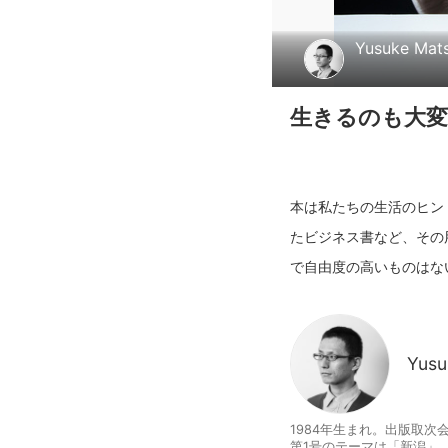
Yusuke Mats
生きるのも大
本は私たちの生活のヒン
たビジネス書など、その
Yusu
1984年生まれ。出版取次
第1号のテーマは「新潟」。