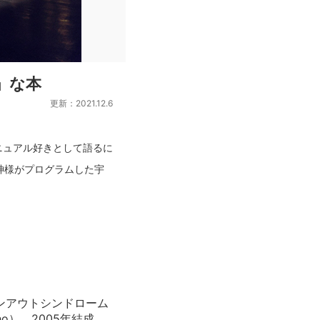
系」な本
更新：2021.12.6
マニュアル好きとして語るに
神様がプログラムした宇
ーンアウトシンドローム
o）。2005年結成。