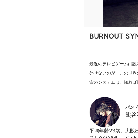
BURNOUT 
最近のテレビゲームは説明
外せないのが「この世界
バンド
熊谷
平均年齢23歳、大阪出
ズ）のVo/Gt。バン