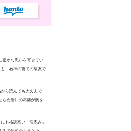
に密かな思いを寄せてい
にも、石神の嘗ての級友で
品から読んでも大丈夫で
ならぬ湯川の葛藤が胸を
体にも格調高い「理系み」
まるで数式のような小