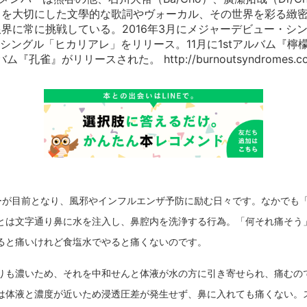
さを大切にした文學的な歌詞やヴォーカル、その世界を彩る緻
に常に挑戦している。2016年3月にメジャーデビュー・シングル「
dシングル「ヒカリアレ」をリリース。11月に1stアルバム『檸檬
『孔雀』がリリースされた。 http://burnoutsyndromes.c
ーが目前となり、風邪やインフルエンザ予防に励む日々です。なかでも
とは文字通り鼻に水を注入し、鼻腔内を洗浄する行為。「何それ痛そう
ると痛いけれど食塩水でやると痛くないのです。
りも濃いため、それを中和せんと体液が水の方に引き寄せられ、痛むの
は体液と濃度が近いため浸透圧差が発生せず、鼻に入れても痛くない。