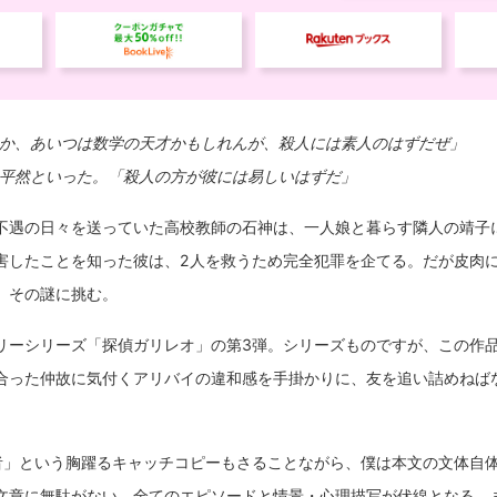
か、あいつは数学の天才かもしれんが、殺人には素人のはずだぜ」
平然といった。「殺人の方が彼には易しいはずだ」
不遇の日々を送っていた高校教師の石神は、一人娘と暮らす隣人の靖子
害したことを知った彼は、2人を救うため完全犯罪を企てる。だが皮肉
、その謎に挑む。
リーシリーズ「探偵ガリレオ」の第3弾。シリーズものですが、この作
合った仲故に気付くアリバイの違和感を手掛かりに、友を追い詰めねば
理学者」という胸躍るキャッチコピーもさることながら、僕は本文の文体自
文章に無駄がない。全てのエピソードと情景・心理描写が伏線となる、