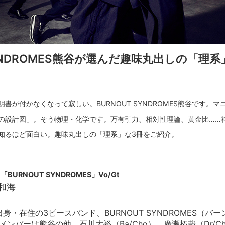
SYNDROMES熊谷が選んだ趣味丸出しの「理
書が付かなくなって寂しい。BURNOUT SYNDROMES熊谷です。
の設計図」。そう物理・化学です。万有引力、相対性理論、黄金比……
「BURNOUT SYNDROMES」Vo/Gt
和海
身・在住の3ピースバンド、BURNOUT SYNDROMES（バ
ドメンバーは熊谷の他、石川大裕（Ba/Cho）、廣瀬拓哉（Dr/Ch