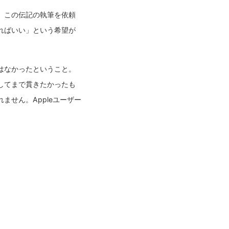
。この伝記の執筆を依頼
ればいい」という希望が
はなかったということ。
してまで貫きたかったも
せん。Appleユーザー