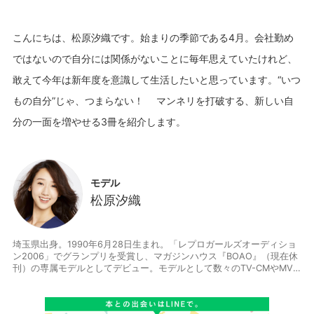
こんにちは、松原汐織です。始まりの季節である4月。会社勤め
ではないので自分には関係がないことに毎年思えていたけれど、
敢えて今年は新年度を意識して生活したいと思っています。“いつ
もの自分”じゃ、つまらない！ マンネリを打破する、新しい自
モデル
松原汐織
埼玉県出身。1990年6月28日生まれ。「レプロガールズオーディショ
ン2006」でグランプリを受賞し、マガジンハウス『BOAO』（現在休
刊）の専属モデルとしてデビュー。モデルとして数々のTV-CMやMV
に出演する傍ら、女優としてドラマや映画、舞台にも出演。年間100冊
以上も本を読むほどの本好き。自身のサイトで最新情報を更新中 http
s://www.shiorimatsubara.com/