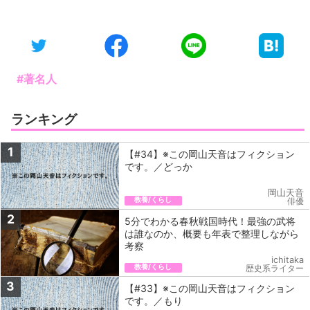
#著名人
ランキング
1
【#34】※この岡山天音はフィクション
です。／どっか
岡山天音
教養/くらし
俳優
2
5分でわかる春秋戦国時代！最強の武将
は誰なのか、概要も年表で整理しながら
考察
ichitaka
教養/くらし
歴史系ライター
3
【#33】※この岡山天音はフィクション
です。／もり