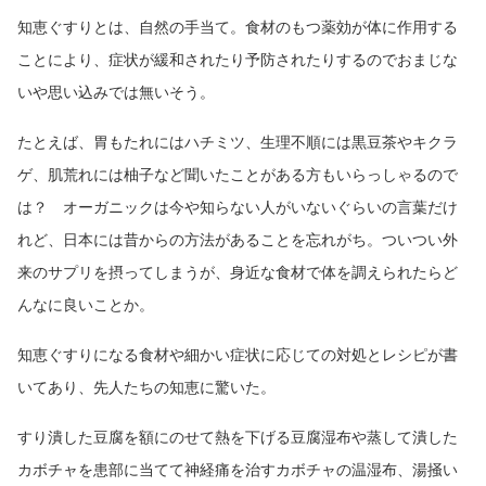
知恵ぐすりとは、自然の手当て。食材のもつ薬効が体に作用する
ことにより、症状が緩和されたり予防されたりするのでおまじな
いや思い込みでは無いそう。
たとえば、胃もたれにはハチミツ、生理不順には黒豆茶やキクラ
ゲ、肌荒れには柚子など聞いたことがある方もいらっしゃるので
は？ オーガニックは今や知らない人がいないぐらいの言葉だけ
れど、日本には昔からの方法があることを忘れがち。ついつい外
来のサプリを摂ってしまうが、身近な食材で体を調えられたらど
んなに良いことか。
知恵ぐすりになる食材や細かい症状に応じての対処とレシピが書
いてあり、先人たちの知恵に驚いた。
すり潰した豆腐を額にのせて熱を下げる豆腐湿布や蒸して潰した
カボチャを患部に当てて神経痛を治すカボチャの温湿布、湯掻い