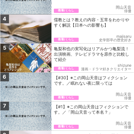
岡山天音
教養/くらし
俳優
4
儒教とは？教えの内容・五常をわかりや
すく解説【日本への影響も】
majisaru
教養/くらし
史学部卒の歴史好き
5
亀梨和也の実写化はリアルかつ亀梨流！
出演映画、テレビドラマを原作と比較し
て紹介
shizune
教養/くらし
漫画・ドラマ好きクリエイター
6
【#30】※この岡山天音はフィクション
です。／眠れない夜に限っては
岡山天音
教養/くらし
俳優
7
【#1】※この岡山天音はフィクションで
す。／「岡山天音って本名？」
岡山天音
教養/くらし
俳優