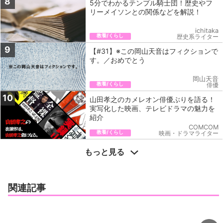
8
5分でわかるテンプル騎士団！歴史やフ
リーメイソンとの関係などを解説！
ichitaka
教養/くらし
歴史系ライター
9
【#31】※この岡山天音はフィクションで
す。／おめでとう
岡山天音
教養/くらし
俳優
10
山田孝之のカメレオン俳優ぶりを語る！
実写化した映画、テレビドラマの魅力を
紹介
COMCOM
教養/くらし
映画・ドラマライター
もっと見る
関連記事