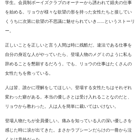
学生。会員制ボーイズクラブのオーナーから誘われて娼夫の仕事
を始める。リョウが様々な欲望の形を持った女性たちと接してい
くうちに次第に欲望の不思議に魅せられていき……というストーリ
ー。
正しいことを正しいと言う人間は時に残酷だ。違法である仕事を
自分の身近な人がやっていたら、登場人物のメグミのように私も
辞めることを懇願するだろう。でも、リョウの仕事はたくさんの
女性たちを救っている。
人は皆、誰かに理解をしてほしい。登場する女性たちはそれぞれ
変わった癖がある。本当の優しさとは受け入れることなのだと、
リョウから教わった。人は人を簡単に裁いてはいけない。
登場人物たちが全員優しい。痛みを知っている人の深い優しさを
感じた時に涙が出てきた。まさかラブシーンだらけの一冊から泣
くとは意外だった。