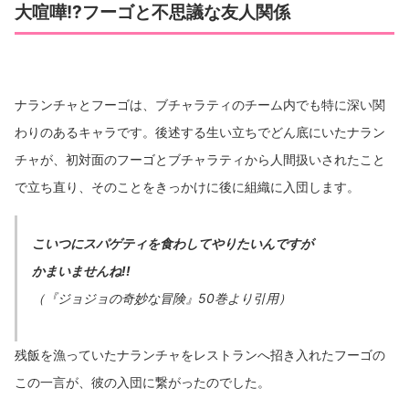
大喧嘩!?フーゴと不思議な友人関係
ナランチャとフーゴは、ブチャラティのチーム内でも特に深い関
わりのあるキャラです。後述する生い立ちでどん底にいたナラン
チャが、初対面のフーゴとブチャラティから人間扱いされたこと
で立ち直り、そのことをきっかけに後に組織に入団します。
こいつにスパゲティを食わしてやりたいんですが
かまいませんね!!
（『ジョジョの奇妙な冒険』50巻より引用）
残飯を漁っていたナランチャをレストランへ招き入れたフーゴの
この一言が、彼の入団に繋がったのでした。