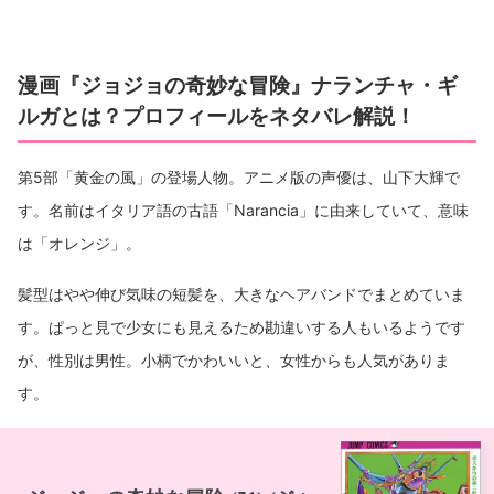
ナランチャの事実4：スクアーロ＆ティッツァーノと
のバトルがアツい!! 嘘しか言えなくなるスタンド!?
ナランチャの事実5：あっけない最期。なぜ死んだ？
漫画『ジョジョの奇妙な冒険』ナランチャ・ギ
【結末ネタバレ注意】
ルガとは？プロフィールをネタバレ解説！
ナランチャの事実6：仲間を想う気持ちが魅力！名言
ランキングベスト5で紹介！
第5部「黄金の風」の登場人物。アニメ版の声優は、山下大輝で
す。名前はイタリア語の古語「Narancia」に由来していて、意味
は「オレンジ」。
髪型はやや伸び気味の短髪を、大きなヘアバンドでまとめていま
す。ぱっと見で少女にも見えるため勘違いする人もいるようです
が、性別は男性。小柄でかわいいと、女性からも人気がありま
す。