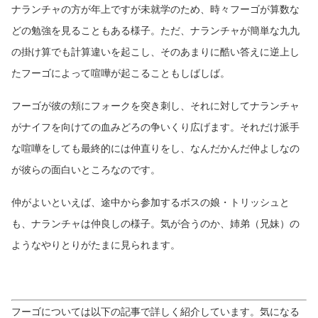
ナランチャの方が年上ですが未就学のため、時々フーゴが算数な
どの勉強を見ることもある様子。ただ、ナランチャが簡単な九九
の掛け算でも計算違いを起こし、そのあまりに酷い答えに逆上し
たフーゴによって喧嘩が起こることもしばしば。
フーゴが彼の頬にフォークを突き刺し、それに対してナランチャ
がナイフを向けての血みどろの争いくり広げます。それだけ派手
な喧嘩をしても最終的には仲直りをし、なんだかんだ仲よしなの
が彼らの面白いところなのです。
仲がよいといえば、途中から参加するボスの娘・トリッシュと
も、ナランチャは仲良しの様子。気が合うのか、姉弟（兄妹）の
ようなやりとりがたまに見られます。
フーゴについては以下の記事で詳しく紹介しています。気になる