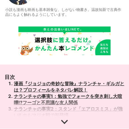
小説も漫画も映画も基本雑食な、しがない物書き。温故知新で古典作
品にもよく触れるようにしています。
目次
漫画『ジョジョの奇妙な冒険』ナランチャ・ギルガと
は？プロフィールをネタバレ解説！
ナランチャの事実1：勉強でフォークを突き刺し大喧
嘩!?フーゴと不思議な友人関係
ナランチャの事実2：スタンド「エアロスミス」が強
い!! ホルマジオ戦で初登場
ナランチャの事実3：壮絶な生い立ち。ヒーロー・ブ
チャラティとの出会い