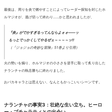
最後は、周りを炎で燃やすことによってレーダー探知を封じたホ
ルマジオが、逃げ切って終わり……かと思われましたが、
『炎』がでかすぎるってんならよォォ――ッ
もっとでっかくしてやるぜェ～～～～ッ!!
（『ジョジョの奇妙な冒険』51巻より引用）
火の勢いを煽り、ホルマジオの小ささを逆手に取って炙り出した
ナランチャの執念勝ちに終わりました。
おバカキャラとは思えない、なんともかっこいいシーンです。
ナランチャの事実3：壮絶な生い立ち。ヒーロ
ー・ブチャラティとの出会い