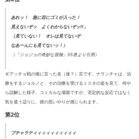
あれッ！ 急に目にゴミが入った！
見えないぞッ よくわからないぞッ!!」
（見ていない！ オレは見てないぞ
なあーんにも見てないッ！）
（『ジョジョの奇妙な冒険』55巻より引用）
ギアッチョ戦の後に言った名（迷？）言です。ナランチャは、治
療をするジョルノと、その治療を受けるミスタの姿を見て、何や
ら誤解した様子。コミカルな場面ですが、否定的な反応ではなく
気を遣う辺りに、彼の思いやりが感じられます。
第2位
ブチャラティィィィィィィィィィ