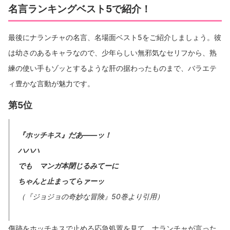
名言ランキングベスト5で紹介！
最後にナランチャの名言、名場面ベスト5をご紹介しましょう。彼
は幼さのあるキャラなので、少年らしい無邪気なセリフから、熟
練の使い手もゾッとするような肝の据わったものまで、バラエテ
ィ豊かな言動が魅力です。
第5位
『ホッチキス』だあ――ッ！
ハハハ
でも マンガ本閉じるみてーに
ちゃんと止まってらァーッ
（『ジョジョの奇妙な冒険』50巻より引用）
傷跡をホッチキスで止める応急処置を見て、ナランチャが言った