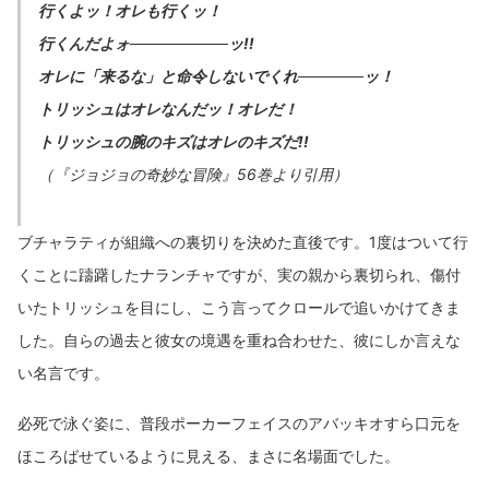
行くよッ！オレも行くッ！
行くんだよォ─────────ッ!!
オレに「来るな」と命令しないでくれ──────ッ！
トリッシュはオレなんだッ！オレだ！
トリッシュの腕のキズはオレのキズだ!!
（『ジョジョの奇妙な冒険』56巻より引用）
ブチャラティが組織への裏切りを決めた直後です。1度はついて行
くことに躊躇したナランチャですが、実の親から裏切られ、傷付
いたトリッシュを目にし、こう言ってクロールで追いかけてきま
した。自らの過去と彼女の境遇を重ね合わせた、彼にしか言えな
い名言です。
必死で泳ぐ姿に、普段ポーカーフェイスのアバッキオすら口元を
ほころばせているように見える、まさに名場面でした。