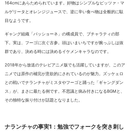
164cmにあらためられています。好物はシンプルなピッツァ・マ
ルゲリータとオレンジジュースで、逆に辛い食べ物は全般的に駄
目なようです。
ギャング組織「パッショーネ」の構成員で、ブチャラティの部
下。実は、フーゴに次ぐ古参。頭はいまいちですが腕っぷしは抜
群であり、決める時には決めるイケメンキャラなのです。
2018年から放送のテレビアニメ版でも活躍していますが、このア
ニメでは原作の補完が意欲的にされているのが魅力。ズッケェロ
との戦いでナランチャがミスタやフーゴと踊った「ギャングダン
ス」が、まさに最たる例です。不思議と病み付きになるBGMと、
その独特な振り付けが話題となりました。
ナランチャの事実1：勉強でフォークを突き刺し