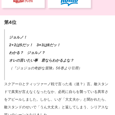
第4位
ジョルノ！
2+2は5だッ！ 3×3は8だッ！
わかる？ ジョルノ？
オレの言いたい事 君ならわかるよな？
（『ジョジョの奇妙な冒険』56巻より引用）
スクアーロとティッツァーノ戦で言った名（迷？）言。敵スタン
ドで真実が言えなくなったなか、必死に自らを襲っている異常さ
をアピールしました。しかし、いざ「大丈夫か」と聞かれたら、
敵スタンドのせいで「うん大丈夫」と返してしまう、シリアスな
笑いのシーンとなりました。