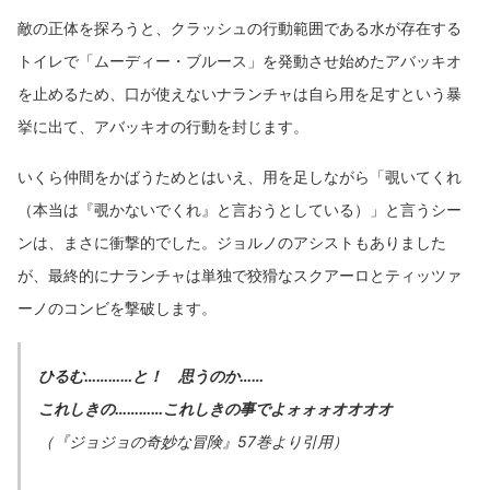
敵の正体を探ろうと、クラッシュの行動範囲である水が存在する
トイレで「ムーディー・ブルース」を発動させ始めたアバッキオ
を止めるため、口が使えないナランチャは自ら用を足すという暴
挙に出て、アバッキオの行動を封じます。
いくら仲間をかばうためとはいえ、用を足しながら「覗いてくれ
（本当は『覗かないでくれ』と言おうとしている）」と言うシー
ンは、まさに衝撃的でした。ジョルノのアシストもありました
が、最終的にナランチャは単独で狡猾なスクアーロとティッツァ
ーノのコンビを撃破します。
ひるむ…………と！ 思うのか……
これしきの…………これしきの事でよォォォオオオオ
（『ジョジョの奇妙な冒険』57巻より引用）