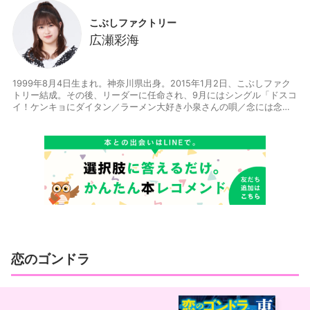
こぶしファクトリー
広瀬彩海
1999年8月4日生まれ。神奈川県出身。2015年1月2日、こぶしファク
トリー結成。その後、リーダーに任命され、9月にはシングル「ドスコ
イ！ケンキョにダイタン／ラーメン大好き小泉さんの唄／念には念
（念入り Ver.）」でメジャーデビュー。同年「日本レコード大賞最優
秀新人賞」を受賞。2019年10月2日にアルバム『辛夷第二幕』をリリ
ース。2020年3月30日、東京ドームシティホールでのコンサートをも
ってグループ活動を終了する。 http://www.helloproject.com/kobush
ifactory/
恋のゴンドラ