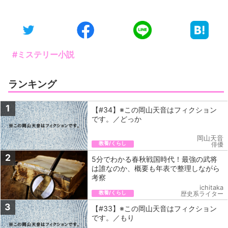
#ミステリー小説
ランキング
1
【#34】※この岡山天音はフィクション
です。／どっか
岡山天音
教養/くらし
俳優
2
5分でわかる春秋戦国時代！最強の武将
は誰なのか、概要も年表で整理しながら
考察
ichitaka
教養/くらし
歴史系ライター
3
【#33】※この岡山天音はフィクション
です。／もり