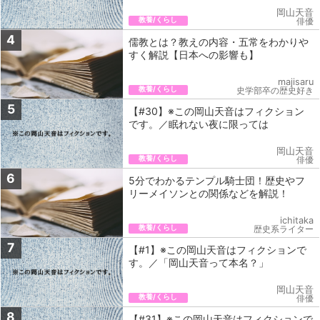
岡山天音
教養/くらし
俳優
4
儒教とは？教えの内容・五常をわかりや
すく解説【日本への影響も】
majisaru
教養/くらし
史学部卒の歴史好き
5
【#30】※この岡山天音はフィクション
です。／眠れない夜に限っては
岡山天音
教養/くらし
俳優
6
5分でわかるテンプル騎士団！歴史やフ
リーメイソンとの関係などを解説！
ichitaka
教養/くらし
歴史系ライター
7
【#1】※この岡山天音はフィクションで
す。／「岡山天音って本名？」
岡山天音
教養/くらし
俳優
8
【#31】※この岡山天音はフィクションで