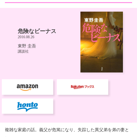
複雑な家庭の話。義父が危篤になり、失踪した異父弟を弟の妻と