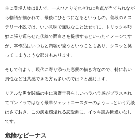
主に登場人物は8人で、一人ひとりそれぞれに焦点が当てられなが
ら物語が描かれて、最後にひとつになるというもの。普段のミス
テリー小説では、いい意味で無駄なことはせずに、トリックや巧
妙に張り巡らせた伏線で面白さを提供するといったイメージです
が、本作品はいつもと内容が違うということもあり、クスッと笑
ってしまうような部分もあります。
そして何より、現代に寄り添った恋愛の描き方なので、特に若い
男性などは共感できる方も多いのでは？と感じます。
リアルな男女関係の中に東野圭吾らしいハラハラ感がプラスされ
てゴンドラではなく最早ジェットコースターのよう……という冗談
はさておき、この疾走感溢れる恋愛劇に、イッキ読み間違いなし
です。
危険なビーナス