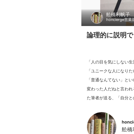
舩橋利帆子
honcierge営業
論理的に説明で
「人の目を気にしない生
「ユニークな人になりた
「普通なんてない」とい
変わった人だねと言われ
honc
舩橋