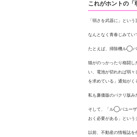
これがホントの「
「弱さを武器に」という
なんとなく青春じみてい
たとえば、掃除機ル◯バ
猫がのっかったり格闘し
い、電池が切れれば弱々
を求めている」通知がく
私も廉価版のパクリ版み
そして、「ル◯バユーザ
おく必要がある」という
以前、不動産の情報誌を