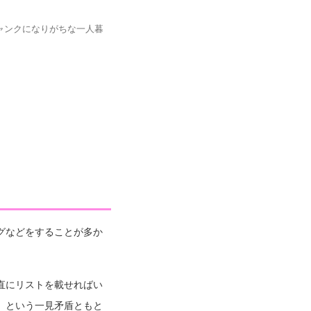
ャンクになりがちな一人暮
グなどをすることが多か
直にリストを載せればい
」という一見矛盾ともと