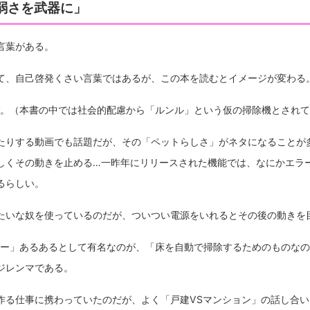
弱さを武器に」
言葉がある。
て、自己啓発くさい言葉ではあるが、この本を読むとイメージが変わる
。（本書の中では社会的配慮から「ルンル」という仮の掃除機とされて
たりする動画でも話題だが、その「ペットらしさ」がネタになることが
しくその動きを止める…一昨年にリリースされた機能では、なにかエラ
るらしい。
たいな奴を使っているのだが、ついつい電源をいれるとその後の動きを
ー」あるあるとして有名なのが、「床を自動で掃除するためのものなの
ジレンマである。
作る仕事に携わっていたのだが、よく「戸建VSマンション」の話し合