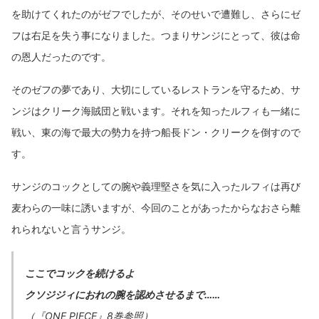
を助けてくれたのがゼフでしたが、そのせいで遭難し、さらにゼ
フは右足を失う事になりました。つまりサンジにとって、彼は命
の恩人だったのです。
そのゼフの夢であり、大切にしているレストランを守るため、サ
ンジはクリーク海賊団と戦います。それを知ったルフィも一緒に
戦い、東の海で最大の勢力を持つ船長ドン・クリークを倒すので
す。
サンジのコックとしての腕や義理堅さを気に入ったルフィは再び
麦わらの一味に誘いますが、今回のことがあったからなおさら離
れられないと言うサンジ。
ここでコックを続けるよ
クソジジィにおれの腕を認めさせるまで……
（『ONE PIECE』8巻参照）