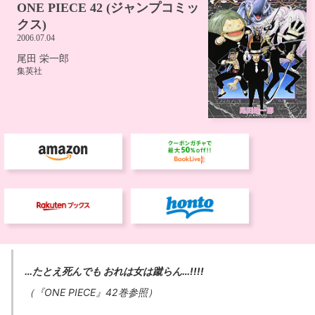
…たとえ死んでも おれは女は蹴らん…!!!!
（『ONE PIECE』42巻参照）