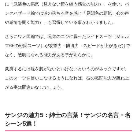
に「武装色の覇気（見えない鎧を纏う感覚の能力）」を使い、パ
ンクハザード編では涙の落ちる音を感じ「見聞色の覇気（心の声
や感情を聞く能力）」も習得している事がわかりました。
さらにワノ国編では、兄弟のニジに貰ったレイドスーツ（ジェル
マ66の戦闘スーツ）が攻撃力・防御力・スピードが上がるだけで
なく、透明になれる能力がある事が明らかに。
変身するには服を脱がないといけないというのがネックですが、
このスーツを使いこなせるようになれば、彼の戦闘能力が跳ね上
がる事は間違いなしでしょう。
サンジの魅力5：紳士の言葉！サンジの名言・名
シーン5選！