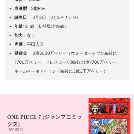
血液型
：S型Rh-
誕生日
： 3月2日（3と2→サンジ）
年齢
: 21歳（初登場時19歳）
能力
：なし
声優
：平田広明
懸賞金
： 3億3000万ベリー（ウォーターセブン編後に
7700万ベリー、ドレスローザ編後に1億7700万ベリー、
ホールケーキアイランド編後に3億3千万ベリー）