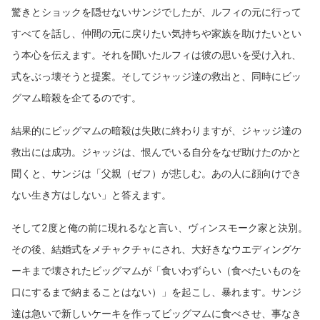
驚きとショックを隠せないサンジでしたが、ルフィの元に行って
すべてを話し、仲間の元に戻りたい気持ちや家族を助けたいとい
う本心を伝えます。それを聞いたルフィは彼の思いを受け入れ、
式をぶっ壊そうと提案。そしてジャッジ達の救出と、同時にビッ
グマム暗殺を企てるのです。
結果的にビッグマムの暗殺は失敗に終わりますが、ジャッジ達の
救出には成功。ジャッジは、恨んでいる自分をなぜ助けたのかと
聞くと、サンジは「父親（ゼフ）が悲しむ。あの人に顔向けでき
ない生き方はしない」と答えます。
そして2度と俺の前に現れるなと言い、ヴィンスモーク家と決別。
その後、結婚式をメチャクチャにされ、大好きなウエディングケ
ーキまで壊されたビッグマムが「食いわずらい（食べたいものを
口にするまで納まることはない）」を起こし、暴れます。サンジ
達は急いで新しいケーキを作ってビッグマムに食べさせ、事なき