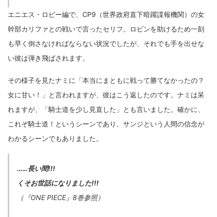
エニエス・ロビー編で、CP9（世界政府直下暗躍諜報機関）の女
幹部カリファとの戦いで言ったセリフ。ロビンを助けるため一刻
も早く倒さなければならない状況でしたが、それでも手を出せな
い彼は弾き飛ばされます。
その様子を見たナミに「本当にまともに戦って勝てなかったの？
女に甘い！」と言われますが、彼はこう返したのです。ナミは呆
れますが、「騎士道を少し見直した」とも言いました。確かに、
これぞ騎士道！というシーンであり、サンジという人間の信念が
わかるシーンでもありました。
……長い間!!!
くそお世話になりました!!!
（『ONE PIECE』8巻参照）