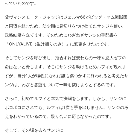
っていたのです。
父ヴィンスモーク・ジャッジはジェルマ66がビッグ・マム海賊団
と同盟を組むため、幼少期に見切りをつけ捨てたサンジを使い、
政略結婚を企てます。そのためにわざわざサンジの手配書を
「ONLYALIVE（生け捕りのみ）」に変更させたのです。
そしてサンジを呼び出し、拒否すれば麦わらの一味や恩人ゼフの
命はないと脅します。そこにサンジを助けるためルフィが現れま
すが、自分1人が犠牲になれば誰も傷つかずに終われると考えたサ
ンジは、わざと悪態をついて一味を抜けようとするのです。
さらに、初めてルフィと本気で決闘をします。しかし、サンジに
ボコボコにされても、ルフィは1度も手を出しません。サンジの考
えをわかっているので、殴り合いに応じなかったのです。
そして、その場を去るサンジに