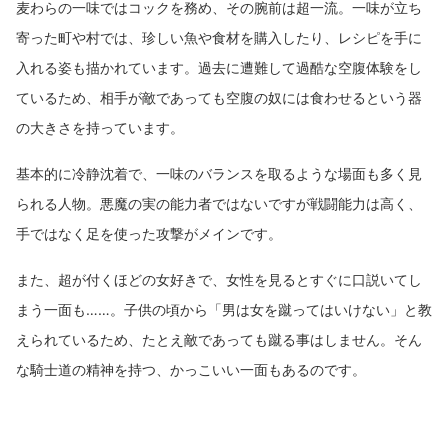
麦わらの一味ではコックを務め、その腕前は超一流。一味が立ち
寄った町や村では、珍しい魚や食材を購入したり、レシピを手に
入れる姿も描かれています。過去に遭難して過酷な空腹体験をし
ているため、相手が敵であっても空腹の奴には食わせるという器
の大きさを持っています。
基本的に冷静沈着で、一味のバランスを取るような場面も多く見
られる人物。悪魔の実の能力者ではないですが戦闘能力は高く、
手ではなく足を使った攻撃がメインです。
また、超が付くほどの女好きで、女性を見るとすぐに口説いてし
まう一面も……。子供の頃から「男は女を蹴ってはいけない」と教
えられているため、たとえ敵であっても蹴る事はしません。そん
な騎士道の精神を持つ、かっこいい一面もあるのです。