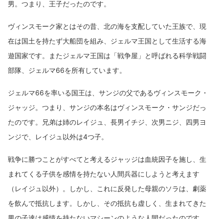
男。つまり、王子だったのです。
ヴィンスモーク家とはその昔、北の海を支配していた王族で、現
在は国土を持たず大船団を組み、ジェルマ王国として生活する海
遊国家です。またジェルマ王国は「戦争屋」と呼ばれる科学戦闘
部隊、ジェルマ66を所有しています。
ジェルマ66を率いる国王は、サンジの父であるヴィンスモーク・
ジャッジ。つまり、サンジの本名はヴィンスモーク・サンジだっ
たのです。兄弟は姉のレイジュ、長男イチジ、次男ニジ、四男ヨ
ンジで、レイジュ以外は4つ子。
戦争に勝つことがすべてと考えるジャッジは血統因子を施し、生
まれてくる子供を感情を持たない人間兵器にしようと考えます
（レイジュ以外）。しかし、これに反発した母親のソラは、劇薬
を飲んで抵抗します。しかし、その抵抗も虚しく、生まれてきた
男の子達は感情を持たないマシーンのような人間だったのです。