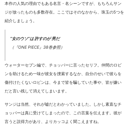
本作の人気の理由でもある名言・名シーンですが、もちろんサン
ジが放ったものも多数存在。ここではそのなかから、珠玉の5つを
紹介しましょう。
“女のウソ”は 許すのが 男だ
（『ONE PIECE』38巻参照）
ウォーターセブン編で、チョッパーに言ったセリフ。仲間のロビ
ンを助けるため一味が彼女を捜索するなか、自分のせいで彼らを
傷付けたくないロビンは、今まで皆を騙していた事や、皆が嫌い
だと言い残して消えてしまいます。
サンジは当然、それが嘘だとわかっていました。しかし素直なチ
ョッパーは真に受けてしまったので、この言葉を伝えます。彼が
言うと説得力があり、よりカッコよく聞こえますね。