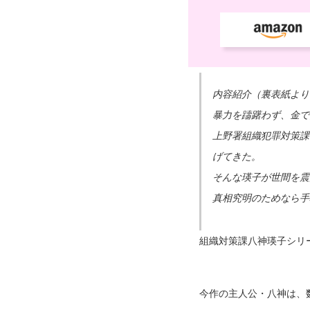
内容紹介（裏表紙より
暴力を躊躇わず、金で
上野署組織犯罪対策課
げてきた。
そんな瑛子が世間を震
真相究明のためなら手
組織対策課八神瑛子シリ
今作の主人公・八神は、