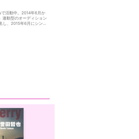
gsで活動中。2014年6月か
」連動型のオーディション
改名し、2015年6月にシング
RUTO -ナルト- 疾風伝』
映画「あの頃、君を追いかけ