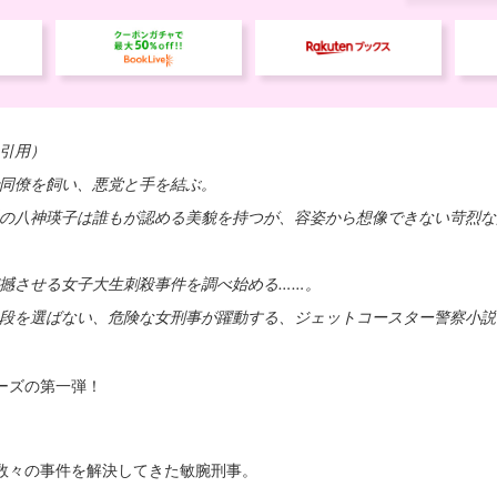
引用）
同僚を飼い、悪党と手を結ぶ。
の八神瑛子は誰もが認める美貌を持つが、容姿から想像できない苛烈な
撼させる女子大生刺殺事件を調べ始める……。
段を選ばない、危険な女刑事が躍動する、ジェットコースター警察小説
ーズの第一弾！
数々の事件を解決してきた敏腕刑事。