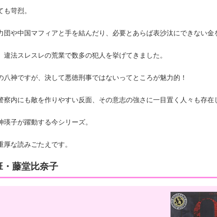
ても苛烈。
力団や中国マフィアと手を結んだり、必要とあらば表沙汰にできない金
 違法スレスレの荒業で数多の犯人を挙げてきました。
の八神ですが、決して悪徳刑事ではないってところが魅力的！
警察内にも敵を作りやすい反面、その意志の強さに一目置く人々も存在
神瑛子が躍動する今シリーズ。
重厚な読みごたえです。
班・藤堂比奈子