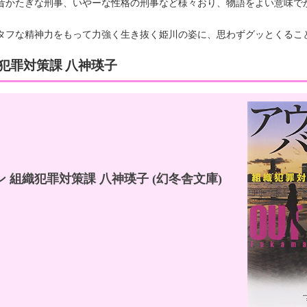
昔かたぎな刑事、いやーな性格の刑事など様々おり、物語をよい意味で
タフな精神力をもって力強く生き抜く姫川の姿に、思わずグッとくるこ
犯罪対策課 八神瑛子