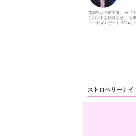
茨城県水戸市出身。 Vo.TSU
らバンドを始動させ、 同年
「イナズマゲート 2014
ル「世界は終わらない」でメ
エンディングテーマ曲でもあ
た」主題歌でもある7thシングル「言えなかったこと」をリ
ッター https://twitter.
ストロベリーナイ