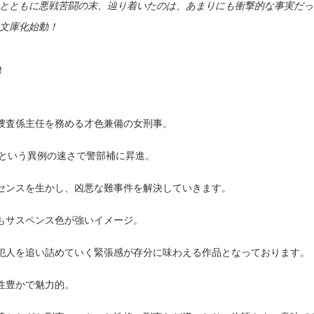
とともに悪戦苦闘の末、辿り着いたのは、あまりにも衝撃的な事実だっ
文庫化始動！
！
捜査係主任を務める才色兼備の女刑事。
歳という異例の速さで警部補に昇進。
センスを生かし、凶悪な難事件を解決していきます。
もサスペンス色が強いイメージ。
犯人を追い詰めていく緊張感が存分に味わえる作品となっております。
性豊かで魅力的。