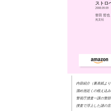
内容紹介（裏表紙より
溜め池近くの植え込み
警視庁捜査一課の警部
捜査で浮上した謎の言