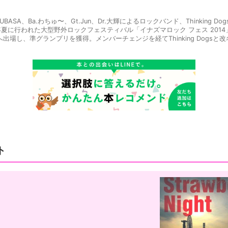
BASA、Ba.わちゅ〜、Gt.Jun、Dr.大輝によるロックバンド、Thinking Do
夏に行われた大型野外ロックフェスティバル「イナズマロック フェス 2014
」へ出場し、準グランプリを獲得。メンバーチェンジを経てThinking Dogsと
ジャーデビューを果たす。2016年2月にはテレビ東京系アニメーション『NA
る3rdシングル「そんな君、こんな僕」をリリース。2018年9月26日には
リースした。 公式ホームページ http://www.thinkingdogs.jp/ 公式ツイ
com/wachu_TD 公式インスタグラム https://instagram.com/wachustagram
ト