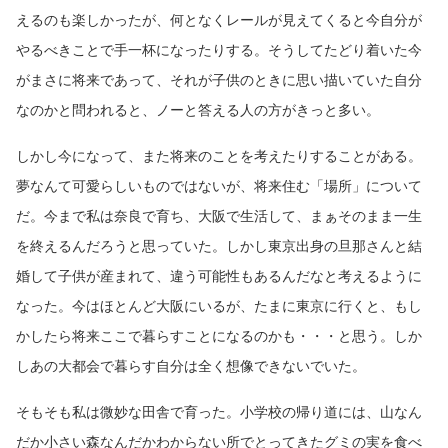
えるのも楽しかったが、何となくレールが見えてくると今自分が
やるべきことで手一杯になったりする。そうしてたどり着いた今
がまさに将来であって、それが子供のときに思い描いていた自分
なのかと問われると、ノーと答える人の方がきっと多い。
しかし今になって、また将来のことを考えたりすることがある。
夢なんて可愛らしいものではないが、将来住む「場所」について
だ。今まで私は奈良で育ち、大阪で生活して、まぁそのまま一生
を終えるんだろうと思っていた。しかし東京出身の旦那さんと結
婚して子供が産まれて、違う可能性もあるんだなと考えるように
なった。今はほとんど大阪にいるが、たまに東京に行くと、もし
かしたら将来ここで暮らすことになるのかも・・・と思う。しか
しあの大都会で暮らす自分は全く想像できないでいた。
そもそも私は微妙な田舎で育った。小学校の帰り道には、山なん
だか小さい森なんだかわからない所でとってきたグミの実を食べ