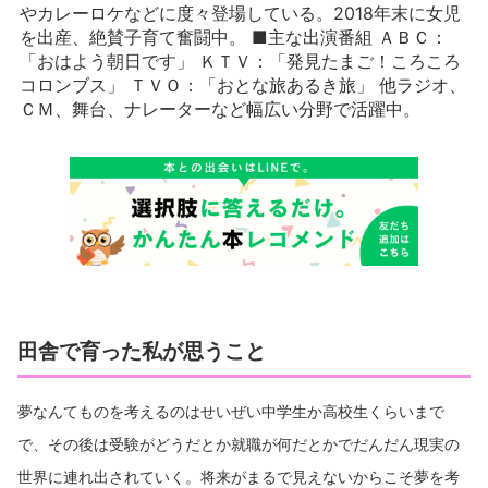
やカレーロケなどに度々登場している。2018年末に女児
を出産、絶賛子育て奮闘中。 ■主な出演番組 ＡＢＣ：
「おはよう朝日です」 ＫＴＶ：「発見たまご！ころころ
コロンブス」 ＴＶＯ：「おとな旅あるき旅」 他ラジオ、
ＣＭ、舞台、ナレーターなど幅広い分野で活躍中。
田舎で育った私が思うこと
夢なんてものを考えるのはせいぜい中学生か高校生くらいまで
で、その後は受験がどうだとか就職が何だとかでだんだん現実の
世界に連れ出されていく。将来がまるで見えないからこそ夢を考