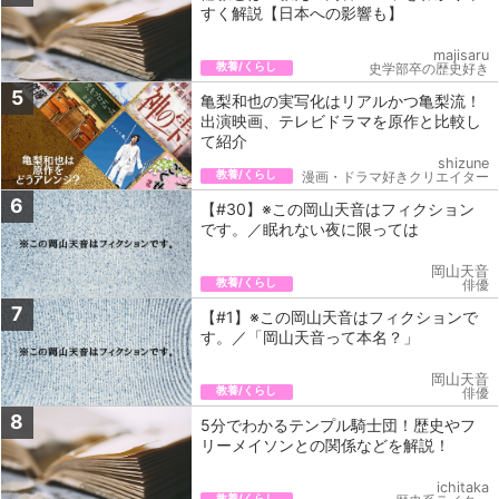
すく解説【日本への影響も】
majisaru
教養/くらし
史学部卒の歴史好き
5
亀梨和也の実写化はリアルかつ亀梨流！
出演映画、テレビドラマを原作と比較し
て紹介
shizune
教養/くらし
漫画・ドラマ好きクリエイター
6
【#30】※この岡山天音はフィクション
です。／眠れない夜に限っては
岡山天音
教養/くらし
俳優
7
【#1】※この岡山天音はフィクションで
す。／「岡山天音って本名？」
岡山天音
教養/くらし
俳優
8
5分でわかるテンプル騎士団！歴史やフ
リーメイソンとの関係などを解説！
ichitaka
教養/くらし