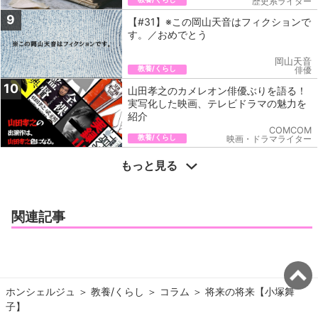
歴史系ライター
9
【#31】※この岡山天音はフィクションで
す。／おめでとう
岡山天音
教養/くらし
俳優
10
山田孝之のカメレオン俳優ぶりを語る！
実写化した映画、テレビドラマの魅力を
紹介
COMCOM
教養/くらし
映画・ドラマライター
もっと見る
関連記事
ホンシェルジュ
＞ 
教養/くらし
＞ 
コラム
＞ 
将来の将来【小塚舞
子】