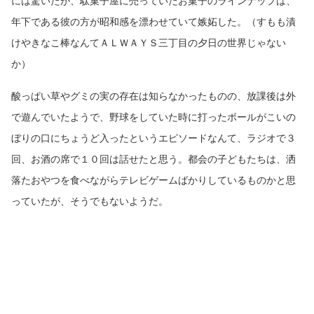
には驚いたが、駄菓子屋に売っていたお菓子のラインナップは、
年下である彼の方が昭和感を漂わせていて嫉妬した。（すもも漬
けやきなこ棒なんてＡＬＷＡＹＳ三丁目の夕日の世界じゃない
か）
酸っぱい草やグミの実の存在は知らなかったものの、放課後は外
で遊んでいたようで、野球をしていた時に打ったボールがこいの
ぼりの口にちょうど入ったというエピソードなんて、ラジオで３
回、お酒の席で１０回は話せたと思う。都会の子どもたちは、洒
落たおやつを食べながらテレビゲームばかりしているものかと思
っていたが、そうでもないようだ。