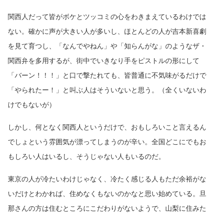
関西人だって皆がボケとツッコミの心をわきまえているわけでは
ない。確かに声が大きい人が多いし、ほとんどの人が吉本新喜劇
を見て育つし、「なんでやねん」や「知らんがな」のようなザ・
関西弁を多用するが、街中でいきなり手をピストルの形にして
「バーン！！！」と口で撃たれても、皆普通に不気味がるだけで
「やられたー！」と叫ぶ人はそういないと思う。（全くいないわ
けでもないが）
しかし、何となく関西人というだけで、おもしろいこと言えるん
でしょという雰囲気が漂ってしまうのが辛い。全国どこにでもお
もしろい人はいるし、そうじゃない人もいるのだ。
東京の人が冷たいわけじゃなく、冷たく感じる人もただ余裕がな
いだけとわかれば、住めなくもないのかなと思い始めている。旦
那さんの方は住むところにこだわりがないようで、山梨に住みた