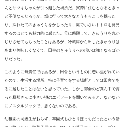
んとサツキちゃんが引っ越した場所だ。実際に住むとなるときっ
と不便なんだろうが、畑に行って大きなとうもろこしを採った
り、採れたてのきゅうりをかじったり、庭で小さいトトロを発見
するのはとても魅力的に感じた。母に懇願して、きゅうりを丸か
じりさせてもらったことはあるが、冷蔵庫から出したきゅうりは
あまり美味しくなくて、田舎のきゅうりへの想いは強くなるばか
りだった。
このように無責任ではあるが、田舎というものに恋い焦がれてい
たので、生活する場所、特に子育てをする場所としては田舎であ
るに越したことはないと思っていた。しかし都会のど真ん中で育
った旦那さんに小さい頃のエピソードを聞いてみると、なかなか
にノスタルジックで、悪くないのである。
幼稚園の同級生がおらず、卒園式もひとりぼっちだったという話