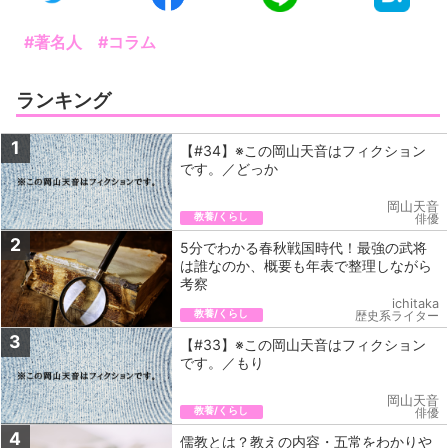
#著名人
#コラム
ランキング
1
【#34】※この岡山天音はフィクション
です。／どっか
岡山天音
教養/くらし
俳優
2
5分でわかる春秋戦国時代！最強の武将
は誰なのか、概要も年表で整理しながら
考察
ichitaka
教養/くらし
歴史系ライター
3
【#33】※この岡山天音はフィクション
です。／もり
岡山天音
教養/くらし
俳優
4
儒教とは？教えの内容・五常をわかりや