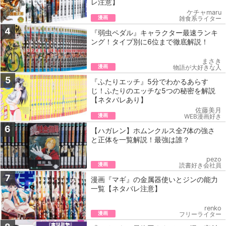
レ注意】
ケチャmaru
漫画
雑食系ライター
4
『弱虫ペダル』キャラクター最速ランキ
ング！タイプ別に6位まで徹底解説！
まさき
漫画
物語が大好きな人
5
『ふたりエッチ』5‌分‌で‌わ‌か‌る‌あらす
じ！‌ふたりのエッチな5つの秘密を解説
【ネ‌タ‌バ‌レ‌あ‌り】
佐藤美月
漫画
WEB漫画好き
6
【ハガレン】ホムンクルス全7体の強さ
と正体を一覧解説！最強は誰？
pezo
漫画
読書好き会社員
7
漫画『マギ』の金属器使いとジンの能力
一覧【ネタバレ注意】
renko
漫画
フリーライター