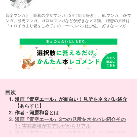
音楽マンガと、昭和の少女マンガ（24年組大好き）、BLマンガ、SFマ
ンガ、歴史マンガ、ガロ系マンガなどが好きなメス猫。 理想の男性は
『エロイカより愛をこめて』のエーベルバッは少佐。 好きなマンガ家
は、萩尾望都、山岸凉子、大島弓子、木原敏江、青池保子、竹宮惠
子、吉田秋生、多田由美、森脇真須味、一条ゆかり、松本大洋、中村
明日美子、つげ義春、丸尾末広など。
目次
漫画『青空エール』が面白い！見所をネタバレ紹介
【あらすじ】
作者・河原和音とは
漫画『青空エール』3つの見所をネタバレ紹介その
1：実在高校がモデルだからリアル
漫画『青空エール』3つの見所をネタバレ紹介その