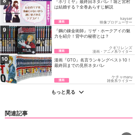
8
『ホリミヤ』最終回ネタバレ！堀と宮村
は結婚する？全巻あらすじ解説
kayser
漫画
映像プロデューサー
9
『鋼の錬金術師』リザ・ホークアイの魅
力を紹介！背中の秘密とは？
クギリレンズ
漫画
漫画・アニメ系ライター
10
漫画『GTO』名言ランキングベスト10！
最終回までの見所ネタバレ
ケチャmaru
漫画
雑食系ライター
もっと見る
関連記事