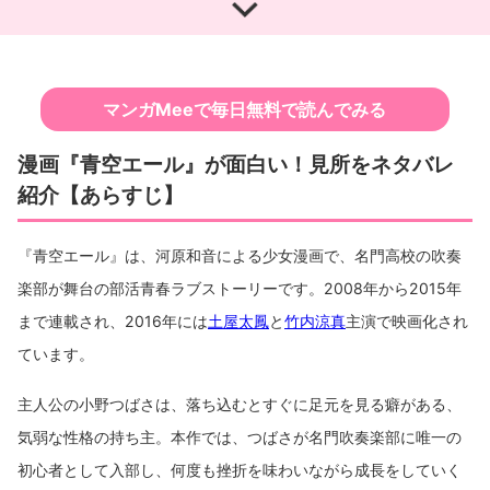
2：才能のない主人公つばさを応援したくなる
漫画『青空エール』3つの見所をネタバレ紹介その
3：身近なラブストーリーに胸キュン
『青空エール』最終回ネタバレ紹介：『青空エール』
最終回ネタバレ紹介：部活引退後の2人の進路は？
マンガMeeで毎日無料で読んでみる
『青空エール』続編ネタバレ紹介：大学生になった2
人のその後とは
漫画『青空エール』が面白い！見所をネタバレ
紹介【あらすじ】
『青空エール』は、河原和音による少女漫画で、名門高校の吹奏
楽部が舞台の部活青春ラブストーリーです。2008年から2015年
まで連載され、2016年には
土屋太鳳
と
竹内涼真
主演で映画化され
ています。
主人公の小野つばさは、落ち込むとすぐに足元を見る癖がある、
気弱な性格の持ち主。本作では、つばさが名門吹奏楽部に唯一の
初心者として入部し、何度も挫折を味わいながら成長をしていく