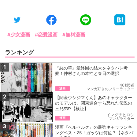
#少女漫画
#恋愛漫画
#無料漫画
ランキング
1
『惡の華』最終回の結末をネタバレ考
察！仲村さんの本性と春日の選択
461武者
漫画
マンガ好きのフリーライター
2
【闇金ウシジマくん】あのキャラクター
のモデルは、関東連合すら恐れた伝説の
三兄弟!?【検証】
イマグチヒロシ
漫画
マンガライター
3
漫画『ベルセルク』の最強キャラランキ
ングベスト25！ガッツは何位？【ネタバ